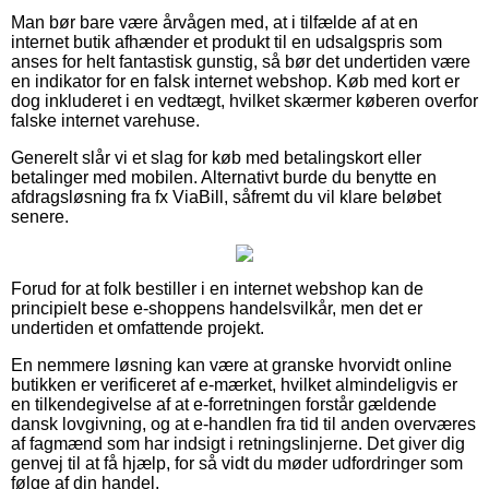
Man bør bare være årvågen med, at i tilfælde af at en
internet butik afhænder et produkt til en udsalgspris som
anses for helt fantastisk gunstig, så bør det undertiden være
en indikator for en falsk internet webshop. Køb med kort er
dog inkluderet i en vedtægt, hvilket skærmer køberen overfor
falske internet varehuse.
Generelt slår vi et slag for køb med betalingskort eller
betalinger med mobilen. Alternativt burde du benytte en
afdragsløsning fra fx ViaBill, såfremt du vil klare beløbet
senere.
Forud for at folk bestiller i en internet webshop kan de
principielt bese e-shoppens handelsvilkår, men det er
undertiden et omfattende projekt.
En nemmere løsning kan være at granske hvorvidt online
butikken er verificeret af e-mærket, hvilket almindeligvis er
en tilkendegivelse af at e-forretningen forstår gældende
dansk lovgivning, og at e-handlen fra tid til anden overværes
af fagmænd som har indsigt i retningslinjerne. Det giver dig
genvej til at få hjælp, for så vidt du møder udfordringer som
følge af din handel.