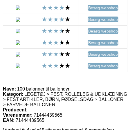
Besøg webshop
Besøg webshop
Besøg webshop
Besøg webshop
Besøg webshop
Besøg webshop
Navn:
100 balonner til ballondyr
Kategori:
LEGETØJ > FEST, ROLLELEG & UDKLÆDNING
> FEST ARTIKLER, BØRN, FØDSELSDAG > BALLONER
> FARVEDE BALLONER
Producent:
Varenummer:
71444439565
EAN:
71444439565