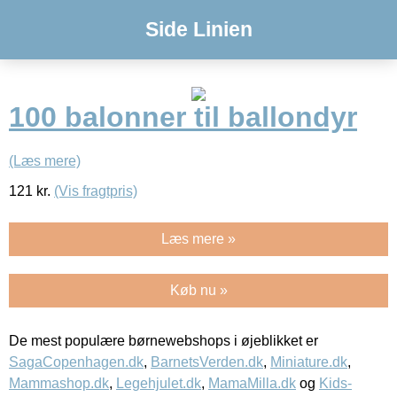
Side Linien
100 balonner til ballondyr
(Læs mere)
121
kr.
(Vis fragtpris)
Læs mere »
Køb nu »
De mest populære børnewebshops i øjeblikket er
SagaCopenhagen.dk
,
BarnetsVerden.dk
,
Miniature.dk
,
Mammashop.dk
,
Legehjulet.dk
,
MamaMilla.dk
og
Kids-