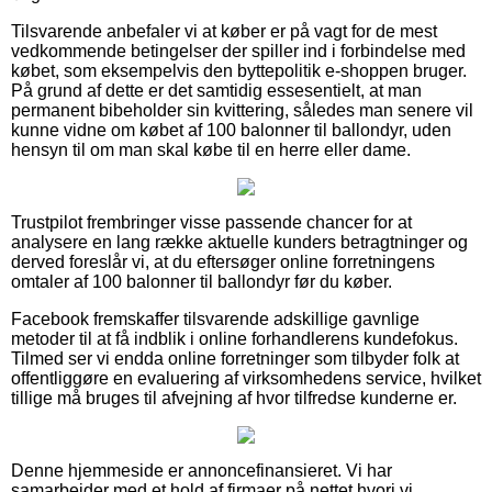
Tilsvarende anbefaler vi at køber er på vagt for de mest
vedkommende betingelser der spiller ind i forbindelse med
købet, som eksempelvis den byttepolitik e-shoppen bruger.
På grund af dette er det samtidig essesentielt, at man
permanent bibeholder sin kvittering, således man senere vil
kunne vidne om købet af 100 balonner til ballondyr, uden
hensyn til om man skal købe til en herre eller dame.
Trustpilot frembringer visse passende chancer for at
analysere en lang række aktuelle kunders betragtninger og
derved foreslår vi, at du eftersøger online forretningens
omtaler af 100 balonner til ballondyr før du køber.
Facebook fremskaffer tilsvarende adskillige gavnlige
metoder til at få indblik i online forhandlerens kundefokus.
Tilmed ser vi endda online forretninger som tilbyder folk at
offentliggøre en evaluering af virksomhedens service, hvilket
tillige må bruges til afvejning af hvor tilfredse kunderne er.
Denne hjemmeside er annoncefinansieret. Vi har
samarbejder med et hold af firmaer på nettet hvori vi