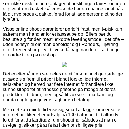
som ikke desto mindre antager at bestillingen laves forinden
et givent klokkeslæt, således at de har en chance for at nå at
få dit nye produkt pakket forud for at lagerpersonalet holder
fyraften.
Visse online shops garanterer portofri fragt, men typisk kun
såfremt man handler for et fastsat beløb. Ellers bør du
beslutte sig for den mest letkøbte leveringsmodel, der ofte –
uden hensyn til om man opholder sig i Randers, Hjørring
eller Fredensborg – vil blive at få fragtmanden til at bringe
din ordre til en pakkeshop.
Det er efterhånden særdeles nemt for almindelige dødelige
at søge sig frem til priser i blandt forskellige internet
selskaber, og herved har flere internet forhandlere ikke
kunne slippe for at mindske priserne på mange af deres
produkter – til børn, men også til voksne – markant, og
endda nogle gange yde fragt uden betaling.
Men det kan imidlertid vise sig smart at kigge forbi enkelte
internet butikker efter udsalg på 100 balonner til ballondyr
forud for at du færdiggør din shopping, således at man er
usvigeligt sikker på at få fat i den prisbilligste pris.