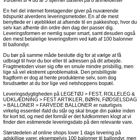
Vurderet til
4
ud af 5 stjerner baseret på
8
anmeldelser
En hel del internet foretagender giver på nuværende
tidspunkt alverdens leveringsmetoder. En af de mest
benyttede er i øjeblikket at afsende til en pakkeshop, hvor du
selv kan afhente din ordre den dag der passer dig.
Leveringsformen er nemlig super smart, samt desuden også
den mest betalelige leveringsform ved køb af 100 balonner
til ballondyr.
Du bør på samme måde beslutte dig for at vælge at få
udbragt til hvor du bor eller til adressen på dit arbejde.
Fragtmetoden viser sig ofte en smule mindre prisbillig, men
lige så vel ekstremt uproblematisk. Den prisbilligste
fragtform er dog at hente produkterne selv, som dog
forudsætter at du bor lige ved netshoppens bopæl.
Leveringsdygtigheden på LEGETØJ > FEST, ROLLELEG &
UDKLÆDNING > FEST ARTIKLER, BØRN, FØDSELSDAG
> BALLONER > FARVEDE BALLONER er naturligvis
virkelig essentiel ifald du står og skal bruge din pakke inden
for kort tid, og med det formål er det fuldkommen klogt at vi
finder den estimerede leveringsdato på den relevante vare.
Størstedelen af online shops lover 1 dags levering på
adskillige varer, eksempelvis 100 balonner til ballondyr, men