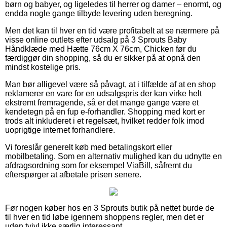
børn og babyer, og ligeledes til herrer og damer – enormt, og
endda nogle gange tilbyde levering uden beregning.
Men det kan til hver en tid være profitabelt at se nærmere på
visse online outlets efter udsalg på 3 Sprouts Baby
Håndklæde med Hætte 76cm X 76cm, Chicken før du
færdiggør din shopping, så du er sikker på at opnå den
mindst kostelige pris.
Man bør alligevel være så påvagt, at i tilfælde af at en shop
reklamerer en vare for en udsalgspris der kan virke helt
ekstremt fremragende, så er det mange gange være et
kendetegn på en fup e-forhandler. Shopping med kort er
trods alt inkluderet i et regelsæt, hvilket redder folk imod
uoprigtige internet forhandlere.
Vi foreslår generelt køb med betalingskort eller
mobilbetaling. Som en alternativ mulighed kan du udnytte en
afdragsordning som for eksempel ViaBill, såfremt du
efterspørger at afbetale prisen senere.
Før nogen køber hos en 3 Sprouts butik på nettet burde de
til hver en tid løbe igennem shoppens regler, men det er
uden tvivl ikke særlig interessant.