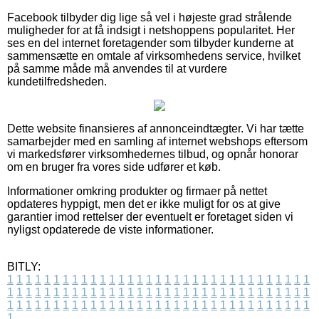
Facebook tilbyder dig lige så vel i højeste grad strålende
muligheder for at få indsigt i netshoppens popularitet. Her
ses en del internet foretagender som tilbyder kunderne at
sammensætte en omtale af virksomhedens service, hvilket
på samme måde må anvendes til at vurdere
kundetilfredsheden.
Dette website finansieres af annonceindtægter. Vi har tætte
samarbejder med en samling af internet webshops eftersom
vi markedsfører virksomhedernes tilbud, og opnår honorar
om en bruger fra vores side udfører et køb.
Informationer omkring produkter og firmaer på nettet
opdateres hyppigt, men det er ikke muligt for os at give
garantier imod rettelser der eventuelt er foretaget siden vi
nyligst opdaterede de viste informationer.
BITLY:
1
1
1
1
1
1
1
1
1
1
1
1
1
1
1
1
1
1
1
1
1
1
1
1
1
1
1
1
1
1
1
1
1
1
1
1
1
1
1
1
1
1
1
1
1
1
1
1
1
1
1
1
1
1
1
1
1
1
1
1
1
1
1
1
1
1
1
1
1
1
1
1
1
1
1
1
1
1
1
1
1
1
1
1
1
1
1
1
1
1
1
1
1
1
1
1
1
1
1
1