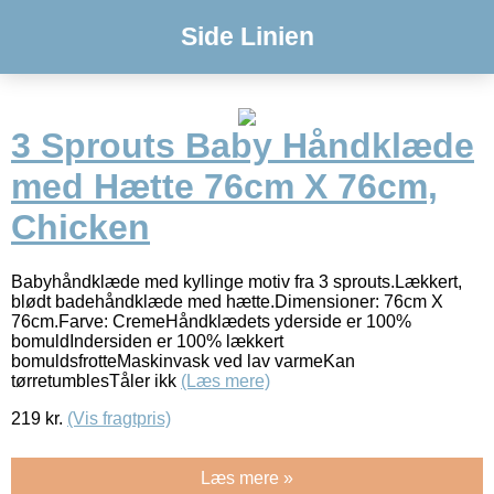
Side Linien
3 Sprouts Baby Håndklæde
med Hætte 76cm X 76cm,
Chicken
Babyhåndklæde med kyllinge motiv fra 3 sprouts.Lækkert,
blødt badehåndklæde med hætte.Dimensioner: 76cm X
76cm.Farve: CremeHåndklædets yderside er 100%
bomuldIndersiden er 100% lækkert
bomuldsfrotteMaskinvask ved lav varmeKan
tørretumblesTåler ikk
(Læs mere)
219
kr.
(Vis fragtpris)
Læs mere »