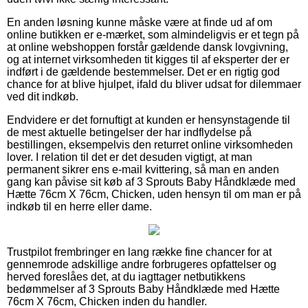
En anden løsning kunne måske være at finde ud af om
online butikken er e-mærket, som almindeligvis er et tegn på
at online webshoppen forstår gældende dansk lovgivning,
og at internet virksomheden tit kigges til af eksperter der er
indført i de gældende bestemmelser. Det er en rigtig god
chance for at blive hjulpet, ifald du bliver udsat for dilemmaer
ved dit indkøb.
Endvidere er det fornuftigt at kunden er hensynstagende til
de mest aktuelle betingelser der har indflydelse på
bestillingen, eksempelvis den returret online virksomheden
lover. I relation til det er det desuden vigtigt, at man
permanent sikrer ens e-mail kvittering, så man en anden
gang kan påvise sit køb af 3 Sprouts Baby Håndklæde med
Hætte 76cm X 76cm, Chicken, uden hensyn til om man er på
indkøb til en herre eller dame.
Trustpilot frembringer en lang række fine chancer for at
gennemrode adskillige andre forbrugeres opfattelser og
herved foreslåes det, at du iagttager netbutikkens
bedømmelser af 3 Sprouts Baby Håndklæde med Hætte
76cm X 76cm, Chicken inden du handler.