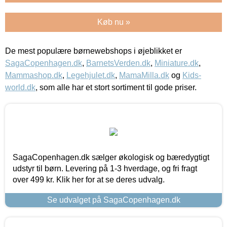
Køb nu »
De mest populære børnewebshops i øjeblikket er
SagaCopenhagen.dk
,
BarnetsVerden.dk
,
Miniature.dk
,
Mammashop.dk
,
Legehjulet.dk
,
MamaMilla.dk
og
Kids-
world.dk
, som alle har et stort sortiment til gode priser.
SagaCopenhagen.dk sælger økologisk og bæredygtigt
udstyr til børn. Levering på 1-3 hverdage, og fri fragt
over 499 kr. Klik her for at se deres udvalg.
Se udvalget på SagaCopenhagen.dk