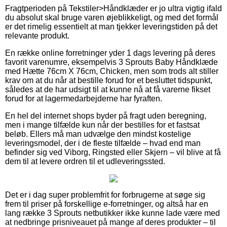
Fragtperioden på Tekstiler>Håndklæder er jo ultra vigtig ifald
du absolut skal bruge varen øjeblikkeligt, og med det formål
er det rimelig essentielt at man tjekker leveringstiden på det
relevante produkt.
En række online forretninger yder 1 dags levering på deres
favorit varenumre, eksempelvis 3 Sprouts Baby Håndklæde
med Hætte 76cm X 76cm, Chicken, men som trods alt stiller
krav om at du når at bestille forud for et besluttet tidspunkt,
således at de har udsigt til at kunne nå at få varerne fikset
forud for at lagermedarbejderne har fyraften.
En hel del internet shops byder på fragt uden beregning,
men i mange tilfælde kun når der bestilles for et fastsat
beløb. Ellers må man udvælge den mindst kostelige
leveringsmodel, der i de fleste tilfælde – hvad end man
befinder sig ved Viborg, Ringsted eller Skjern – vil blive at få
dem til at levere ordren til et udleveringssted.
Det er i dag super problemfrit for forbrugerne at søge sig
frem til priser på forskellige e-forretninger, og altså har en
lang række 3 Sprouts netbutikker ikke kunne lade være med
at nedbringe prisniveauet på mange af deres produkter – til