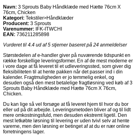
Navn:
3 Sprouts Baby Håndklæde med Hætte 76cm X
76cm, Chicken
Kategori:
Tekstiler>Håndklæder
Producent:
3 Sprouts
Varenummer:
IFK-ITWCHI
EAN:
736211285898
Vurderet til
4.4
ud af 5 stjerner baseret på
24
anmeldelser
Størstedelen af e-handler giver på nuværende tidspunkt en
række forskellige leveringsformer. En af de mest moderne er
i vore dage at få leveret til et udleveringssted, som giver dig
fleksibiliteten til at hente pakken når det passer ind i din
kalender. Fragtmuligheden er jo temmelig enkel, og
desuden også den mest betalelige fragtløsning ved køb af 3
Sprouts Baby Håndklæde med Hætte 76cm X 76cm,
Chicken.
Du kan lige så vel forsøge at få leveret hjem til hvor du bor
eller ud på dit arbejde. Leveringsmetoden bliver af og til lidt
mere omkostningsfuld, men desuden ekstremt ligetil. Den
mest letkøbte løsning til levering er uden tvivl selv at hente
varerne, men den løsning er betinget af at du er nær online
forretningens lager.