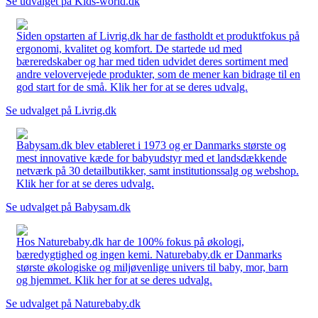
Se udvalget på Kids-world.dk
Siden opstarten af Livrig.dk har de fastholdt et produktfokus på
ergonomi, kvalitet og komfort. De startede ud med
bæreredskaber og har med tiden udvidet deres sortiment med
andre velovervejede produkter, som de mener kan bidrage til en
god start for de små. Klik her for at se deres udvalg.
Se udvalget på Livrig.dk
Babysam.dk blev etableret i 1973 og er Danmarks største og
mest innovative kæde for babyudstyr med et landsdækkende
netværk på 30 detailbutikker, samt institutionssalg og webshop.
Klik her for at se deres udvalg.
Se udvalget på Babysam.dk
Hos Naturebaby.dk har de 100% fokus på økologi,
bæredygtighed og ingen kemi. Naturebaby.dk er Danmarks
største økologiske og miljøvenlige univers til baby, mor, barn
og hjemmet. Klik her for at se deres udvalg.
Se udvalget på Naturebaby.dk