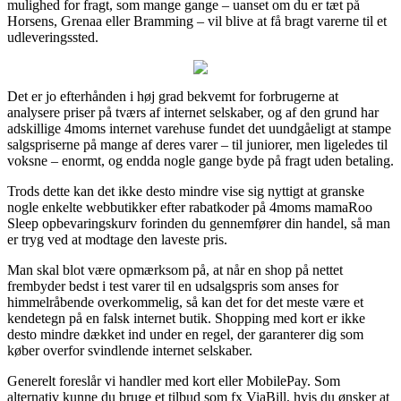
mulighed for fragt, som mange gange – uanset om du er tæt på
Horsens, Grenaa eller Bramming – vil blive at få bragt varerne til et
udleveringssted.
Det er jo efterhånden i høj grad bekvemt for forbrugerne at
analysere priser på tværs af internet selskaber, og af den grund har
adskillige 4moms internet varehuse fundet det uundgåeligt at stampe
salgspriserne på mange af deres varer – til juniorer, men ligeledes til
voksne – enormt, og endda nogle gange byde på fragt uden betaling.
Trods dette kan det ikke desto mindre vise sig nyttigt at granske
nogle enkelte webbutikker efter rabatkoder på 4moms mamaRoo
Sleep opbevaringskurv forinden du gennemfører din handel, så man
er tryg ved at modtage den laveste pris.
Man skal blot være opmærksom på, at når en shop på nettet
frembyder bedst i test varer til en udsalgspris som anses for
himmelråbende overkommelig, så kan det for det meste være et
kendetegn på en falsk internet butik. Shopping med kort er ikke
desto mindre dækket ind under en regel, der garanterer dig som
køber overfor svindlende internet selskaber.
Generelt foreslår vi handler med kort eller MobilePay. Som
alternativ kunne du bruge et tilbud som fx ViaBill, hvis du ønsker at