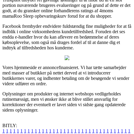
portion nuværende brugeres evalueringer og på grund af dette er det
godt, at du gransker online forhandlerens ratings af 4moms
mamaRoo Sleep opbevaringskurv forud for at du shopper.
Facebook frembyder endvidere fuldstændig fine muligheder for at få
indblik i online virksomhedens kundetilfredshed. Foruden det ses
endda e-handler hvor du kan aflevere en bedømmelse af deres
købsoplevelse, som også må drages fordel af til at danne dig et
indtryk af tilfredsheden hos kunderne.
Vores hjemmeside er annoncefinansieret. Vi har tætte samarbejder
med masser af butikker på nettet derved at vi introducerer
butikkernes varer, og indhenter betaling om de besøgende vi sender
videre udfører en ordre.
Oplysninger om produkter og internet webshops vedligeholdes
rutinemæssigt, men vi ønsker ikke at blive stillet ansvarlig for
korrektioner der eventuelt er lavet siden vi sidste gang opdaterede
sidens oplysninger.
BITLY:
1
1
1
1
1
1
1
1
1
1
1
1
1
1
1
1
1
1
1
1
1
1
1
1
1
1
1
1
1
1
1
1
1
1
1
1