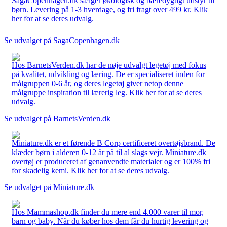
SagaCopenhagen.dk sælger økologisk og bæredygtigt udstyr til
børn. Levering på 1-3 hverdage, og fri fragt over 499 kr. Klik
her for at se deres udvalg.
Se udvalget på SagaCopenhagen.dk
Hos BarnetsVerden.dk har de nøje udvalgt legetøj med fokus
på kvalitet, udvikling og læring. De er specialiseret inden for
målgruppen 0-6 år, og deres legetøj giver netop denne
målgruppe inspiration til lærerig leg. Klik her for at se deres
udvalg.
Se udvalget på BarnetsVerden.dk
Miniature.dk er et førende B Corp certificeret overtøjsbrand. De
klæder børn i alderen 0-12 år på til al slags vejr. Miniature.dk
overtøj er produceret af genanvendte materialer og er 100% fri
for skadelig kemi. Klik her for at se deres udvalg.
Se udvalget på Miniature.dk
Hos Mammashop.dk finder du mere end 4.000 varer til mor,
barn og baby. Når du køber hos dem får du hurtig levering og