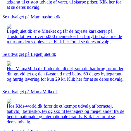
adgang til et stort udvalg af varer, til skarpe priser. Klik her for
at se deres udvalg.
Se udvalget på Mammashop.dk
Legehjulet.dk er e-Mærket og får de højeste karakterer på
Trustpilot hvor over 6.000 mennesker har brugt tid på at melde
retur om deres oplevelse. Klik her for at se deres udvalg.
Se udvalget på Legehjulet.dk
Hos MamaMilla.dk finder du alt det, som du har brug for under
din graviditet og den første tid med baby. 60 dages byttegaranti
og hurtig levering for kun 29 kr. Klik her for at se deres udvalg.
Se udvalget på MamaMilla.dk
Hos Kids-world.dk fører de et kæmpe udvalg af børnetøj,
babytøj, børnesko, tøj og sko til teenagers og meget andet fra de
bedste nationale og internationale brands. Klik her for at se
deres udvalg.