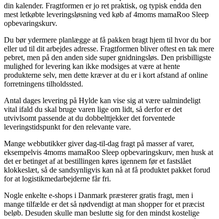
din kalender. Fragtformen er jo ret praktisk, og typisk endda den
mest letkøbte leveringsløsning ved køb af 4moms mamaRoo Sleep
opbevaringskurv.
Du bør ydermere planlægge at få pakken bragt hjem til hvor du bor
eller ud til dit arbejdes adresse. Fragtformen bliver oftest en tak mere
pebret, men på den anden side super gnidningsløs. Den prisbilligste
mulighed for levering kan ikke modsiges at være at hente
produkterne selv, men dette kræver at du er i kort afstand af online
forretningens tilholdssted.
Antal dages levering på Hylde kan vise sig at være ualmindeligt
vital ifald du skal bruge varen lige om lidt, så derfor er det
utvivlsomt passende at du dobbelttjekker det forventede
leveringstidspunkt for den relevante vare.
Mange webbutikker giver dag-til-dag fragt på masser af varer,
eksempelvis 4moms mamaRoo Sleep opbevaringskurv, men husk at
det er betinget af at bestillingen køres igennem før et fastslået
klokkeslæt, så de sandsynligvis kan nå at få produktet pakket forud
for at logistikmedarbejderne får fri.
Nogle enkelte e-shops i Danmark præsterer gratis fragt, men i
mange tilfælde er det så nødvendigt at man shopper for et præcist
beløb. Desuden skulle man beslutte sig for den mindst kostelige