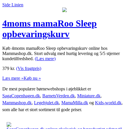
Side Linien
4moms mamaRoo Sleep
opbevaringskurv
Køb 4moms mamaRoo Sleep opbevaringskurv online hos
Mammashop.dk. Stort udvalg med hurtig levering og 5/5 stjerner
kundetilfredshed.
(Læs mere)
379
kr.
(Vis fragtpris)
Læs mere »
Køb nu »
De mest populære børnewebshops i øjeblikket er
SagaCopenhagen.dk
,
BarnetsVerden.dk
,
Miniature.dk
,
Mammashop.dk
,
Legehjulet.dk
,
MamaMilla.dk
og
Kids-world.dk
,
som alle har et stort sortiment til gode priser.