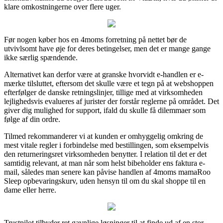
klare omkostningerne over flere uger.
Før nogen køber hos en 4moms forretning på nettet bør de
utvivlsomt have øje for deres betingelser, men det er mange gange
ikke særlig spændende.
Alternativet kan derfor være at granske hvorvidt e-handlen er e-
mærke tilsluttet, eftersom det skulle være et tegn på at webshoppen
efterfølger de danske retningslinjer, tillige med at virksomheden
lejlighedsvis evalueres af jurister der forstår reglerne på området. Det
giver dig mulighed for support, ifald du skulle få dilemmaer som
følge af din ordre.
Tilmed rekommanderer vi at kunden er omhyggelig omkring de
mest vitale regler i forbindelse med bestillingen, som eksempelvis
den returneringsret virksomheden benytter. I relation til det er det
samtidig relevant, at man når som helst bibeholder ens faktura e-
mail, således man senere kan påvise handlen af 4moms mamaRoo
Sleep opbevaringskurv, uden hensyn til om du skal shoppe til en
dame eller herre.
Trustpilot tilbyder ret gavnlige løsninger til at finde ud af en stor