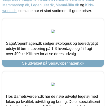
Mammashop.dk
,
Legehjulet.dk
,
MamaMilla.dk
og
Kids-
world.dk
, som alle har et stort sortiment til gode priser.
SagaCopenhagen.dk sælger økologisk og bæredygtigt
udstyr til børn. Levering på 1-3 hverdage, og fri fragt
over 499 kr. Klik her for at se deres udvalg.
Se udvalget på SagaCopenhagen.dk
Hos BarnetsVerden.dk har de nøje udvalgt legetøj med
fokus på kvalitet, udvikling og læring. De er specialiseret