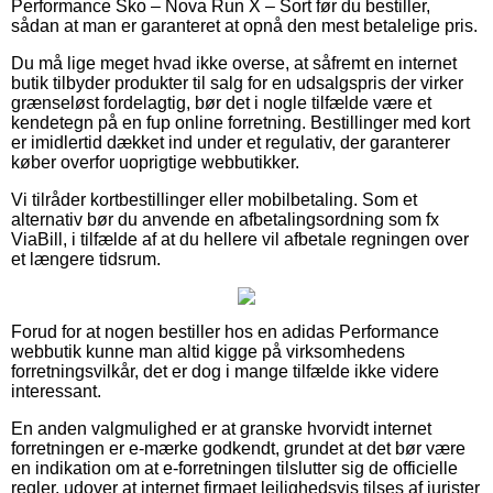
Performance Sko – Nova Run X – Sort før du bestiller,
sådan at man er garanteret at opnå den mest betalelige pris.
Du må lige meget hvad ikke overse, at såfremt en internet
butik tilbyder produkter til salg for en udsalgspris der virker
grænseløst fordelagtig, bør det i nogle tilfælde være et
kendetegn på en fup online forretning. Bestillinger med kort
er imidlertid dækket ind under et regulativ, der garanterer
køber overfor uoprigtige webbutikker.
Vi tilråder kortbestillinger eller mobilbetaling. Som et
alternativ bør du anvende en afbetalingsordning som fx
ViaBill, i tilfælde af at du hellere vil afbetale regningen over
et længere tidsrum.
Forud for at nogen bestiller hos en adidas Performance
webbutik kunne man altid kigge på virksomhedens
forretningsvilkår, det er dog i mange tilfælde ikke videre
interessant.
En anden valgmulighed er at granske hvorvidt internet
forretningen er e-mærke godkendt, grundet at det bør være
en indikation om at e-forretningen tilslutter sig de officielle
regler, udover at internet firmaet lejlighedsvis tilses af jurister