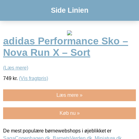
Side Linien
adidas Performance Sko –
Nova Run X – Sort
(Læs mere)
749
kr.
(Vis fragtpris)
Læs mere »
Køb nu »
De mest populære børnewebshops i øjeblikket er
SagaCopenhagen.dk
,
BarnetsVerden.dk
,
Miniature.dk
,