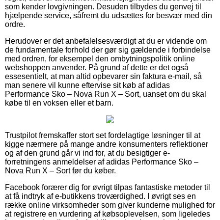
som kender lovgivningen. Desuden tilbydes du genvej til
hjælpende service, såfremt du udsættes for besvær med din
ordre.
Herudover er det anbefalelsesværdigt at du er vidende om
de fundamentale forhold der gør sig gældende i forbindelse
med ordren, for eksempel den ombytningspolitik online
webshoppen anvender. På grund af dette er det også
essesentielt, at man altid opbevarer sin faktura e-mail, så
man senere vil kunne eftervise sit køb af adidas
Performance Sko – Nova Run X – Sort, uanset om du skal
købe til en voksen eller et barn.
Trustpilot fremskaffer stort set fordelagtige løsninger til at
kigge nærmere på mange andre konsumenters reflektioner
og af den grund går vi ind for, at du besigtiger e-
forretningens anmeldelser af adidas Performance Sko –
Nova Run X – Sort før du køber.
Facebook forærer dig for øvrigt tilpas fantastiske metoder til
at få indtryk af e-butikkens troværdighed. I øvrigt ses en
række online virksomheder som giver kunderne mulighed for
at registrere en vurdering af købsoplevelsen, som ligeledes