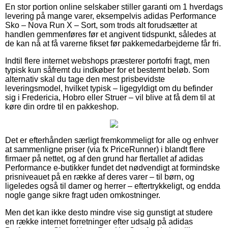
En stor portion online selskaber stiller garanti om 1 hverdags
levering på mange varer, eksempelvis adidas Performance
Sko – Nova Run X – Sort, som trods alt forudsætter at
handlen gemmenføres før et angivent tidspunkt, således at
de kan nå at få varerne fikset før pakkemedarbejderne får fri.
Indtil flere internet webshops præsterer portofri fragt, men
typisk kun såfremt du indkøber for et bestemt beløb. Som
alternativ skal du tage den mest prisbevidste
leveringsmodel, hvilket typisk – ligegyldigt om du befinder
sig i Fredericia, Hobro eller Struer – vil blive at få dem til at
køre din ordre til en pakkeshop.
Det er efterhånden særligt fremkommeligt for alle og enhver
at sammenligne priser (via fx PriceRunner) i blandt flere
firmaer på nettet, og af den grund har flertallet af adidas
Performance e-butikker fundet det nødvendigt at formindske
prisniveauet på en række af deres varer – til børn, og
ligeledes også til damer og herrer – eftertrykkeligt, og endda
nogle gange sikre fragt uden omkostninger.
Men det kan ikke desto mindre vise sig gunstigt at studere
en række internet forretninger efter udsalg på adidas