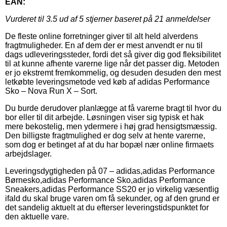
EAN:
Vurderet til
3.5
ud af 5 stjerner baseret på
21
anmeldelser
De fleste online forretninger giver til alt held alverdens
fragtmuligheder. En af dem der er mest anvendt er nu til
dags udleveringssteder, fordi det så giver dig god fleksibilitet
til at kunne afhente varerne lige når det passer dig. Metoden
er jo ekstremt fremkommelig, og desuden desuden den mest
letkøbte leveringsmetode ved køb af adidas Performance
Sko – Nova Run X – Sort.
Du burde derudover planlægge at få varerne bragt til hvor du
bor eller til dit arbejde. Løsningen viser sig typisk et hak
mere bekostelig, men ydermere i høj grad hensigtsmæssig.
Den billigste fragtmulighed er dog selv at hente varerne,
som dog er betinget af at du har bopæl nær online firmaets
arbejdslager.
Leveringsdygtigheden på 07 – adidas,adidas Performance
Børnesko,adidas Performance Sko,adidas Performance
Sneakers,adidas Performance SS20 er jo virkelig væsentlig
ifald du skal bruge varen om få sekunder, og af den grund er
det sandelig aktuelt at du efterser leveringstidspunktet for
den aktuelle vare.