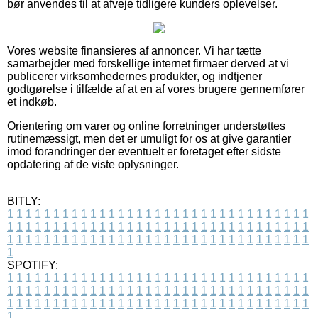
bør anvendes til at afveje tidligere kunders oplevelser.
Vores website finansieres af annoncer. Vi har tætte
samarbejder med forskellige internet firmaer derved at vi
publicerer virksomhedernes produkter, og indtjener
godtgørelse i tilfælde af at en af vores brugere gennemfører
et indkøb.
Orientering om varer og online forretninger understøttes
rutinemæssigt, men det er umuligt for os at give garantier
imod forandringer der eventuelt er foretaget efter sidste
opdatering af de viste oplysninger.
BITLY:
1
1
1
1
1
1
1
1
1
1
1
1
1
1
1
1
1
1
1
1
1
1
1
1
1
1
1
1
1
1
1
1
1
1
1
1
1
1
1
1
1
1
1
1
1
1
1
1
1
1
1
1
1
1
1
1
1
1
1
1
1
1
1
1
1
1
1
1
1
1
1
1
1
1
1
1
1
1
1
1
1
1
1
1
1
1
1
1
1
1
1
1
1
1
1
1
1
1
1
1
SPOTIFY:
1
1
1
1
1
1
1
1
1
1
1
1
1
1
1
1
1
1
1
1
1
1
1
1
1
1
1
1
1
1
1
1
1
1
1
1
1
1
1
1
1
1
1
1
1
1
1
1
1
1
1
1
1
1
1
1
1
1
1
1
1
1
1
1
1
1
1
1
1
1
1
1
1
1
1
1
1
1
1
1
1
1
1
1
1
1
1
1
1
1
1
1
1
1
1
1
1
1
1
1