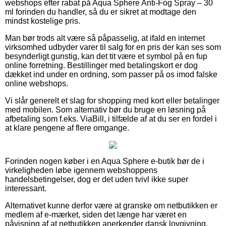
webshops efter rabat på Aqua Sphere Anti-Fog Spray – 30
ml forinden du handler, så du er sikret at modtage den
mindst kostelige pris.
Man bør trods alt være så påpasselig, at ifald en internet
virksomhed udbyder varer til salg for en pris der kan ses som
besynderligt gunstig, kan det tit være et symbol på en fup
online forretning. Bestillinger med betalingskort er dog
dækket ind under en ordning, som passer på os imod falske
online webshops.
Vi slår generelt et slag for shopping med kort eller betalinger
med mobilen. Som alternativ bør du bruge en løsning på
afbetaling som f.eks. ViaBill, i tilfælde af at du ser en fordel i
at klare pengene af flere omgange.
Forinden nogen køber i en Aqua Sphere e-butik bør de i
virkeligheden løbe igennem webshoppens
handelsbetingelser, dog er det uden tvivl ikke super
interessant.
Alternativet kunne derfor være at granske om netbutikken er
medlem af e-mærket, siden det længe har været en
påvisning af at netbutikken anerkender dansk lovgivning,