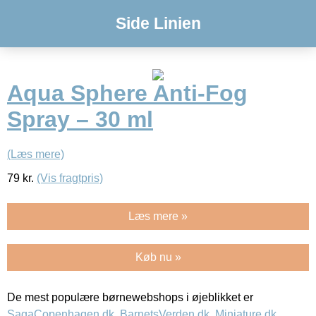
Side Linien
Aqua Sphere Anti-Fog
Spray – 30 ml
(Læs mere)
79
kr.
(Vis fragtpris)
Læs mere »
Køb nu »
De mest populære børnewebshops i øjeblikket er
SagaCopenhagen.dk
,
BarnetsVerden.dk
,
Miniature.dk
,