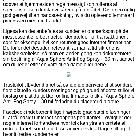
udover at hjemmesiden regelmæssigt kontrolleres af
specialister som forstår vilkårene på området. Det er en rigtig
god genvej til en håndsrækning, hvis du oplever dilemmaer i
processen med din handel.
Ligeså kan det anbefales at kunden er opmærksom på de
mest essentielle betingelser der gælder for transaktionen,
som for eksempel hvilken returrettighed internet firmaet har.
Derfor er det desuden relevant, at man altid sikrer ens
købsbekræftelse, så man en anden gang kan dokumentere
sin bestilling af Aqua Sphere Anti-Fog Spray – 30 ml, uanset
om du leder efter en vare til en dame eller herre.
Trustpilot tilbyder dig ret så pålidelige genveje til at sondere
flere aktuelle kunders meninger og på grund af dette stiller vi
forslag om, at du tjekker online firmaets kritik af Aqua Sphere
Anti-Fog Spray – 30 ml forinden du placerer din ordre.
Facebook indebærer tillige i højeste grad stabile løsninger
til at få indsigt i internet shoppens popularitet. I øvrigt er der
nogle internet forhandlere hvor folk kan ytre en omtale af
ordreforløbet, som tilmed bør anvendes til at tage stilling til
hvor tilfredse kunderne er.