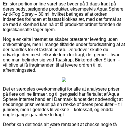
En stor portion online varehuse byder på 1 dags fragt på
deres bedst sælgende produkter, eksempelvis Aqua Sphere
Anti-Fog Spray – 30 ml, hvilket betinges af at ordren
indsendes forinden et fastsat klokkeslæt, med det formål at
de med sikkerhed kan nå at få produktet ordnet forinden de
logistikansatte tager hjem.
Nogle enkelte internet selskaber præsterer levering uden
omkostninger, men i mange tilfælde under forudsætning af at
der handles for et fastsat beløb. Derudover skulle du
udvælge den mest letkøbte form for fragt, der gerne – hvad
end man befinder sig ved Taastrup, Birkerød eller Skjern –
vil blive at få fragtmanden til at levere ordren til et
afhentningssted.
Det er særdeles overkommeligt for alle at analysere priser
på flere online firmaer, og til gengæld har flertallet af Aqua
Sphere internet handler i Danmark fundet det nødvendigt at
nedbringe prisniveauet på en række af deres produkter – til
juniorer, men ligeledes til voksne – kolossalt, og endda
nogle gange garantere fri fragt.
Derfor kan det trods alt være rentabelt at checke nogle få