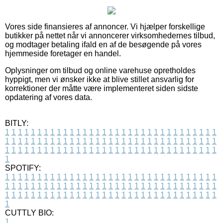
Vores side finansieres af annoncer. Vi hjælper forskellige
butikker på nettet når vi annoncerer virksomhedernes tilbud,
og modtager betaling ifald en af de besøgende på vores
hjemmeside foretager en handel.
Oplysninger om tilbud og online varehuse opretholdes
hyppigt, men vi ønsker ikke at blive stillet ansvarlig for
korrektioner der måtte være implementeret siden sidste
opdatering af vores data.
BITLY:
1
1
1
1
1
1
1
1
1
1
1
1
1
1
1
1
1
1
1
1
1
1
1
1
1
1
1
1
1
1
1
1
1
1
1
1
1
1
1
1
1
1
1
1
1
1
1
1
1
1
1
1
1
1
1
1
1
1
1
1
1
1
1
1
1
1
1
1
1
1
1
1
1
1
1
1
1
1
1
1
1
1
1
1
1
1
1
1
1
1
1
1
1
1
1
1
1
1
1
1
SPOTIFY:
1
1
1
1
1
1
1
1
1
1
1
1
1
1
1
1
1
1
1
1
1
1
1
1
1
1
1
1
1
1
1
1
1
1
1
1
1
1
1
1
1
1
1
1
1
1
1
1
1
1
1
1
1
1
1
1
1
1
1
1
1
1
1
1
1
1
1
1
1
1
1
1
1
1
1
1
1
1
1
1
1
1
1
1
1
1
1
1
1
1
1
1
1
1
1
1
1
1
1
1
CUTTLY BIO:
1