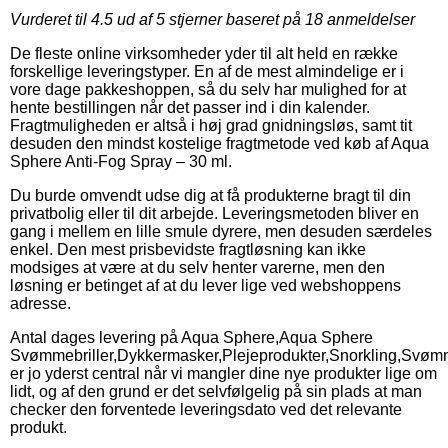
Vurderet til
4.5
ud af 5 stjerner baseret på
18
anmeldelser
De fleste online virksomheder yder til alt held en række
forskellige leveringstyper. En af de mest almindelige er i
vore dage pakkeshoppen, så du selv har mulighed for at
hente bestillingen når det passer ind i din kalender.
Fragtmuligheden er altså i høj grad gnidningsløs, samt tit
desuden den mindst kostelige fragtmetode ved køb af Aqua
Sphere Anti-Fog Spray – 30 ml.
Du burde omvendt udse dig at få produkterne bragt til din
privatbolig eller til dit arbejde. Leveringsmetoden bliver en
gang i mellem en lille smule dyrere, men desuden særdeles
enkel. Den mest prisbevidste fragtløsning kan ikke
modsiges at være at du selv henter varerne, men den
løsning er betinget af at du lever lige ved webshoppens
adresse.
Antal dages levering på Aqua Sphere,Aqua Sphere
Svømmebriller,Dykkermasker,Plejeprodukter,Snorkling,Svøm
er jo yderst central når vi mangler dine nye produkter lige om
lidt, og af den grund er det selvfølgelig på sin plads at man
checker den forventede leveringsdato ved det relevante
produkt.