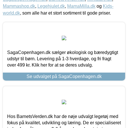
Mammashop.dk
,
Legehjulet.dk
,
MamaMilla.dk
og
Kids-
world.dk
, som alle har et stort sortiment til gode priser.
SagaCopenhagen.dk sælger økologisk og bæredygtigt
udstyr til børn. Levering på 1-3 hverdage, og fri fragt
over 499 kr. Klik her for at se deres udvalg.
Se udvalget på SagaCopenhagen.dk
Hos BarnetsVerden.dk har de nøje udvalgt legetøj med
fokus på kvalitet, udvikling og læring. De er specialiseret