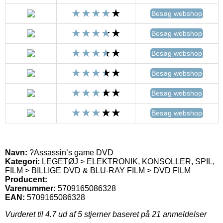
Besøg webshop
Besøg webshop
Besøg webshop
Besøg webshop
Besøg webshop
Besøg webshop
Navn:
?Assassin’s game DVD
Kategori:
LEGETØJ > ELEKTRONIK, KONSOLLER, SPIL,
FILM > BILLIGE DVD & BLU-RAY FILM > DVD FILM
Producent:
Varenummer:
5709165086328
EAN:
5709165086328
Vurderet til
4.7
ud af 5 stjerner baseret på
21
anmeldelser