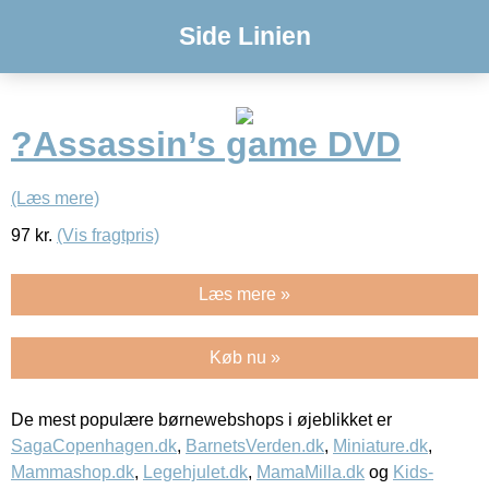
Side Linien
?Assassin’s game DVD
(Læs mere)
97
kr.
(Vis fragtpris)
Læs mere »
Køb nu »
De mest populære børnewebshops i øjeblikket er
SagaCopenhagen.dk
,
BarnetsVerden.dk
,
Miniature.dk
,
Mammashop.dk
,
Legehjulet.dk
,
MamaMilla.dk
og
Kids-