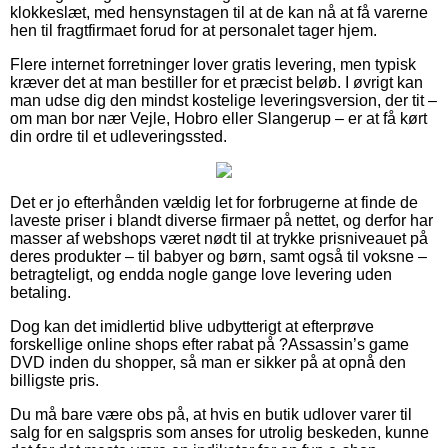
klokkeslæt, med hensynstagen til at de kan nå at få varerne
hen til fragtfirmaet forud for at personalet tager hjem.
Flere internet forretninger lover gratis levering, men typisk
kræver det at man bestiller for et præcist beløb. I øvrigt kan
man udse dig den mindst kostelige leveringsversion, der tit –
om man bor nær Vejle, Hobro eller Slangerup – er at få kørt
din ordre til et udleveringssted.
Det er jo efterhånden vældig let for forbrugerne at finde de
laveste priser i blandt diverse firmaer på nettet, og derfor har
masser af webshops været nødt til at trykke prisniveauet på
deres produkter – til babyer og børn, samt også til voksne –
betragteligt, og endda nogle gange love levering uden
betaling.
Dog kan det imidlertid blive udbytterigt at efterprøve
forskellige online shops efter rabat på ?Assassin’s game
DVD inden du shopper, så man er sikker på at opnå den
billigste pris.
Du må bare være obs på, at hvis en butik udlover varer til
salg for en salgspris som anses for utrolig beskeden, kunne