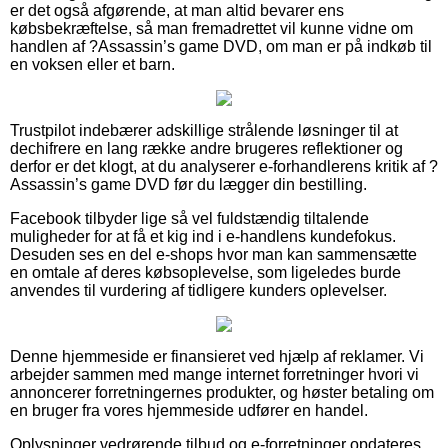
er det også afgørende, at man altid bevarer ens
købsbekræftelse, så man fremadrettet vil kunne vidne om
handlen af ?Assassin’s game DVD, om man er på indkøb til
en voksen eller et barn.
Trustpilot indebærer adskillige strålende løsninger til at
dechifrere en lang række andre brugeres reflektioner og
derfor er det klogt, at du analyserer e-forhandlerens kritik af ?
Assassin’s game DVD før du lægger din bestilling.
Facebook tilbyder lige så vel fuldstændig tiltalende
muligheder for at få et kig ind i e-handlens kundefokus.
Desuden ses en del e-shops hvor man kan sammensætte
en omtale af deres købsoplevelse, som ligeledes burde
anvendes til vurdering af tidligere kunders oplevelser.
Denne hjemmeside er finansieret ved hjælp af reklamer. Vi
arbejder sammen med mange internet forretninger hvori vi
annoncerer forretningernes produkter, og høster betaling om
en bruger fra vores hjemmeside udfører en handel.
Oplysninger vedrørende tilbud og e-forretninger opdateres