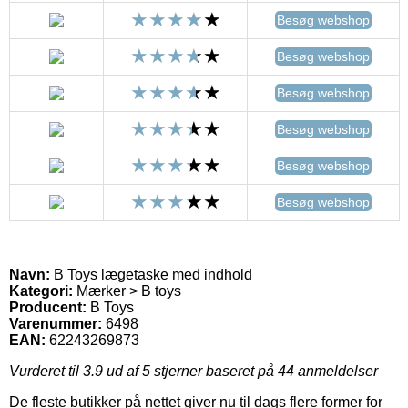
Besøg webshop
Besøg webshop
Besøg webshop
Besøg webshop
Besøg webshop
Besøg webshop
Navn:
B Toys lægetaske med indhold
Kategori:
Mærker > B toys
Producent:
B Toys
Varenummer:
6498
EAN:
62243269873
Vurderet til
3.9
ud af 5 stjerner baseret på
44
anmeldelser
De fleste butikker på nettet giver nu til dags flere former for