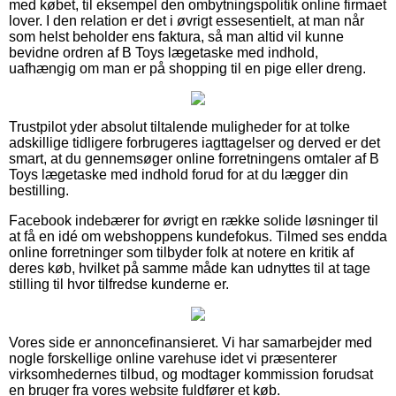
med købet, til eksempel den ombytningspolitik online firmaet
lover. I den relation er det i øvrigt essesentielt, at man når
som helst beholder ens faktura, så man altid vil kunne
bevidne ordren af B Toys lægetaske med indhold,
uafhængig om man er på shopping til en pige eller dreng.
Trustpilot yder absolut tiltalende muligheder for at tolke
adskillige tidligere forbrugeres iagttagelser og derved er det
smart, at du gennemsøger online forretningens omtaler af B
Toys lægetaske med indhold forud for at du lægger din
bestilling.
Facebook indebærer for øvrigt en række solide løsninger til
at få en idé om webshoppens kundefokus. Tilmed ses endda
online forretninger som tilbyder folk at notere en kritik af
deres køb, hvilket på samme måde kan udnyttes til at tage
stilling til hvor tilfredse kunderne er.
Vores side er annoncefinansieret. Vi har samarbejder med
nogle forskellige online varehuse idet vi præsenterer
virksomhedernes tilbud, og modtager kommission forudsat
en bruger fra vores website fuldfører et køb.