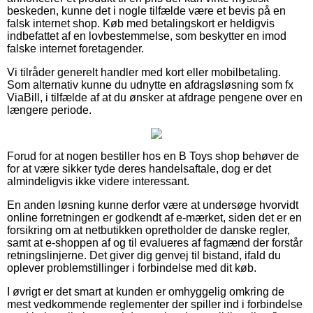
beskeden, kunne det i nogle tilfælde være et bevis på en
falsk internet shop. Køb med betalingskort er heldigvis
indbefattet af en lovbestemmelse, som beskytter en imod
falske internet foretagender.
Vi tilråder generelt handler med kort eller mobilbetaling.
Som alternativ kunne du udnytte en afdragsløsning som fx
ViaBill, i tilfælde af at du ønsker at afdrage pengene over en
længere periode.
Forud for at nogen bestiller hos en B Toys shop behøver de
for at være sikker tyde deres handelsaftale, dog er det
almindeligvis ikke videre interessant.
En anden løsning kunne derfor være at undersøge hvorvidt
online forretningen er godkendt af e-mærket, siden det er en
forsikring om at netbutikken opretholder de danske regler,
samt at e-shoppen af og til evalueres af fagmænd der forstår
retningslinjerne. Det giver dig genvej til bistand, ifald du
oplever problemstillinger i forbindelse med dit køb.
I øvrigt er det smart at kunden er omhyggelig omkring de
mest vedkommende reglementer der spiller ind i forbindelse