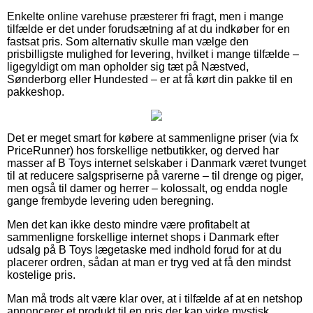
Enkelte online varehuse præsterer fri fragt, men i mange
tilfælde er det under forudsætning af at du indkøber for en
fastsat pris. Som alternativ skulle man vælge den
prisbilligste mulighed for levering, hvilket i mange tilfælde –
ligegyldigt om man opholder sig tæt på Næstved,
Sønderborg eller Hundested – er at få kørt din pakke til en
pakkeshop.
Det er meget smart for købere at sammenligne priser (via fx
PriceRunner) hos forskellige netbutikker, og derved har
masser af B Toys internet selskaber i Danmark været tvunget
til at reducere salgspriserne på varerne – til drenge og piger,
men også til damer og herrer – kolossalt, og endda nogle
gange frembyde levering uden beregning.
Men det kan ikke desto mindre være profitabelt at
sammenligne forskellige internet shops i Danmark efter
udsalg på B Toys lægetaske med indhold forud for at du
placerer ordren, sådan at man er tryg ved at få den mindst
kostelige pris.
Man må trods alt være klar over, at i tilfælde af at en netshop
annoncerer et produkt til en pris der kan virke mystisk