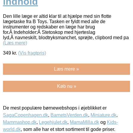
indhold
Den lille læge er altid klar til at hjælpe med sin flotte
lægetaske fra B Toys. Tasken er fyldt med alle de
instrumenter og redskaber en læge har brug
for.Â Indeholder:Â Stetoskop med hjerteslag
lyd,Â navneskilt, blodtryksmanchet, sprøjte, clipbord med pa
(Læs mere)
349
kr.
(Vis fragtpris)
Læs mere »
Køb nu »
De mest populære børnewebshops i øjeblikket er
SagaCopenhagen.dk
,
BarnetsVerden.dk
,
Miniature.dk
,
Mammashop.dk
,
Legehjulet.dk
,
MamaMilla.dk
og
Kids-
world.dk
, som alle har et stort sortiment til gode priser.