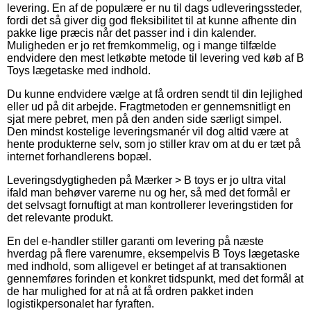
levering. En af de populære er nu til dags udleveringssteder,
fordi det så giver dig god fleksibilitet til at kunne afhente din
pakke lige præcis når det passer ind i din kalender.
Muligheden er jo ret fremkommelig, og i mange tilfælde
endvidere den mest letkøbte metode til levering ved køb af B
Toys lægetaske med indhold.
Du kunne endvidere vælge at få ordren sendt til din lejlighed
eller ud på dit arbejde. Fragtmetoden er gennemsnitligt en
sjat mere pebret, men på den anden side særligt simpel.
Den mindst kostelige leveringsmanér vil dog altid være at
hente produkterne selv, som jo stiller krav om at du er tæt på
internet forhandlerens bopæl.
Leveringsdygtigheden på Mærker > B toys er jo ultra vital
ifald man behøver varerne nu og her, så med det formål er
det selvsagt fornuftigt at man kontrollerer leveringstiden for
det relevante produkt.
En del e-handler stiller garanti om levering på næste
hverdag på flere varenumre, eksempelvis B Toys lægetaske
med indhold, som alligevel er betinget af at transaktionen
gennemføres forinden et konkret tidspunkt, med det formål at
de har mulighed for at nå at få ordren pakket inden
logistikpersonalet har fyraften.