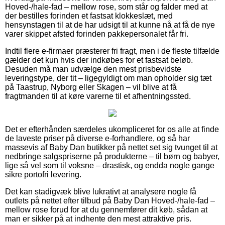
Hoved-/hale-fad – mellow rose, som står og falder med at
der bestilles forinden et fastsat klokkeslæt, med
hensynstagen til at de har udsigt til at kunne nå at få de nye
varer skippet afsted forinden pakkepersonalet får fri.
Indtil flere e-firmaer præsterer fri fragt, men i de fleste tilfælde
gælder det kun hvis der indkøbes for et fastsat beløb.
Desuden må man udvælge den mest prisbevidste
leveringstype, der tit – ligegyldigt om man opholder sig tæt
på Taastrup, Nyborg eller Skagen – vil blive at få
fragtmanden til at køre varerne til et afhentningssted.
Det er efterhånden særdeles ukompliceret for os alle at finde
de laveste priser på diverse e-forhandlere, og så har
massevis af Baby Dan butikker på nettet set sig tvunget til at
nedbringe salgspriserne på produkterne – til børn og babyer,
lige så vel som til voksne – drastisk, og endda nogle gange
sikre portofri levering.
Det kan stadigvæk blive lukrativt at analysere nogle få
outlets på nettet efter tilbud på Baby Dan Hoved-/hale-fad –
mellow rose forud for at du gennemfører dit køb, sådan at
man er sikker på at indhente den mest attraktive pris.