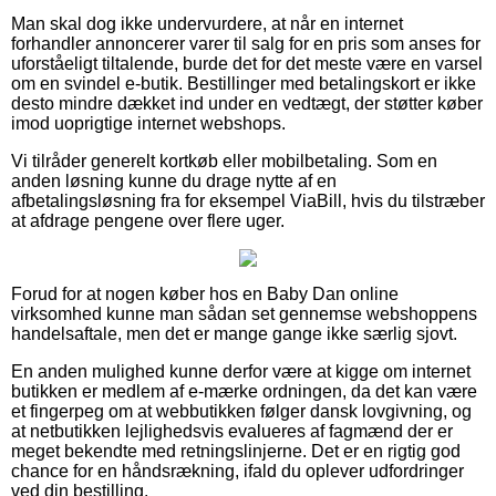
Man skal dog ikke undervurdere, at når en internet
forhandler annoncerer varer til salg for en pris som anses for
uforståeligt tiltalende, burde det for det meste være en varsel
om en svindel e-butik. Bestillinger med betalingskort er ikke
desto mindre dækket ind under en vedtægt, der støtter køber
imod uoprigtige internet webshops.
Vi tilråder generelt kortkøb eller mobilbetaling. Som en
anden løsning kunne du drage nytte af en
afbetalingsløsning fra for eksempel ViaBill, hvis du tilstræber
at afdrage pengene over flere uger.
Forud for at nogen køber hos en Baby Dan online
virksomhed kunne man sådan set gennemse webshoppens
handelsaftale, men det er mange gange ikke særlig sjovt.
En anden mulighed kunne derfor være at kigge om internet
butikken er medlem af e-mærke ordningen, da det kan være
et fingerpeg om at webbutikken følger dansk lovgivning, og
at netbutikken lejlighedsvis evalueres af fagmænd der er
meget bekendte med retningslinjerne. Det er en rigtig god
chance for en håndsrækning, ifald du oplever udfordringer
ved din bestilling.