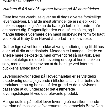
EAN:
8714929455569
Vurderet til
4.8
ud af 5 stjerner baseret på
42
anmeldelser
Flere internet varehuse giver nu til dags diverse forskellige
leveringstyper. En af de mest almindelige er i øjeblikket
pakkeshoppen, og så kan du bare gå forbi efter ordren når
det passer dig. Fragtmuligheden er altså ret så let, og i
mange tilfælde ydermere den mest prisbevidste form for fragt
ved køb af Baby Dan Hoved-/hale-fad – mellow rose.
Du bør lige så vel foretrække at vælge udbringning til dit hus
eller ud til din arbejdsplads. Metoden er i mange tilfælde en
anelse mere bekostelig, men omvendt ret så praktisk. Den
mest betalelige metode til levering er dog at hente pakken
selv, men det stiller krav om at du bor lige ved internet
butikkens arbejdslager.
Leveringsdygtigheden på Hoved/halefad er selvfølgelig
usædvanlig udslagsgivende i tilfælde af at vi har behov for
produkterne nu og her, og af den grund er det utvivlsomt
passende at du undersøger det estimerede
leveringstidspunkt ved det relevante produkt.
Mange outlets på nettet lover levering på næstkommende
hverdag på massevis af varenumre, eksempelvis Baby Dan