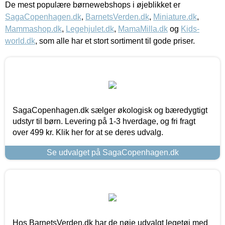
De mest populære børnewebshops i øjeblikket er
SagaCopenhagen.dk
,
BarnetsVerden.dk
,
Miniature.dk
,
Mammashop.dk
,
Legehjulet.dk
,
MamaMilla.dk
og
Kids-
world.dk
, som alle har et stort sortiment til gode priser.
SagaCopenhagen.dk sælger økologisk og bæredygtigt
udstyr til børn. Levering på 1-3 hverdage, og fri fragt
over 499 kr. Klik her for at se deres udvalg.
Se udvalget på SagaCopenhagen.dk
Hos BarnetsVerden.dk har de nøje udvalgt legetøj med