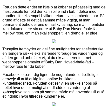
Foruden dette er det en hjælp at køber er påpasselig med de
mest basale forhold der kan spille ind i forbindelse med
handlen, for eksempel hvilken returret virksomheden har. På
grund af dette er det på samme måde vigtigt, at man
permanent beholder ens e-mail kvittering, så man i fremtiden
kan dokumentere sin ordre af Baby Dan Hoved-/hale-fad –
mellow rose, om man skal shoppe til en dreng eller pige.
Trustpilot frembyder en del fine muligheder for at efterforske
en længere række eksisterende forbrugeres vurderinger og
af den grund anbefaler vi, at du eksaminerer internet
webshoppens omtaler af Baby Dan Hoved-/hale-fad –
mellow rose før du køber.
Facebook forærer dig lignende nogenlunde fortræffelige
genveje til at få et kig ind i online butikkens
kundetilfredshed. Foruden det ser vi en række shops på
nettet hvor det er muligt at nedfælde en vurdering af
købsoplevelsen, som på samme måde må anvendes til at få
et indblik i hvor tilfredse kunderne er.