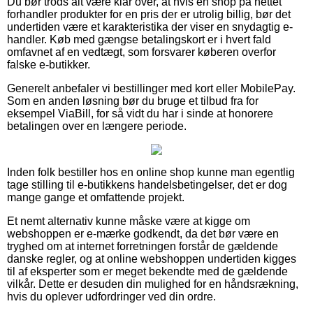
Du bør trods alt være klar over, at hvis en shop på nettet
forhandler produkter for en pris der er utrolig billig, bør det
undertiden være et karakteristika der viser en snydagtig e-
handler. Køb med gængse betalingskort er i hvert fald
omfavnet af en vedtægt, som forsvarer køberen overfor
falske e-butikker.
Generelt anbefaler vi bestillinger med kort eller MobilePay.
Som en anden løsning bør du bruge et tilbud fra for
eksempel ViaBill, for så vidt du har i sinde at honorere
betalingen over en længere periode.
Inden folk bestiller hos en online shop kunne man egentlig
tage stilling til e-butikkens handelsbetingelser, det er dog
mange gange et omfattende projekt.
Et nemt alternativ kunne måske være at kigge om
webshoppen er e-mærke godkendt, da det bør være en
tryghed om at internet forretningen forstår de gældende
danske regler, og at online webshoppen undertiden kigges
til af eksperter som er meget bekendte med de gældende
vilkår. Dette er desuden din mulighed for en håndsrækning,
hvis du oplever udfordringer ved din ordre.