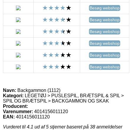
Besøg webshop
Besøg webshop
Besøg webshop
Besøg webshop
Besøg webshop
Besøg webshop
Navn:
Backgammon (1112)
Kategori:
LEGETØJ > PUSLESPIL, BRÆTSPIL & SPIL >
SPIL OG BRÆTSPIL > BACKGAMMON OG SKAK
Producent:
Varenummer:
4014156011120
EAN:
4014156011120
Vurderet til
4.1
ud af 5 stjerner baseret på
38
anmeldelser