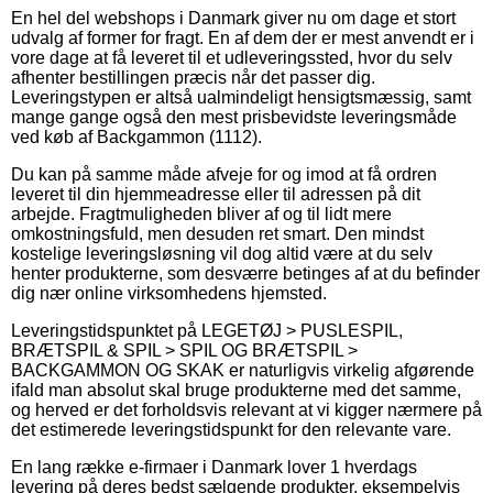
En hel del webshops i Danmark giver nu om dage et stort
udvalg af former for fragt. En af dem der er mest anvendt er i
vore dage at få leveret til et udleveringssted, hvor du selv
afhenter bestillingen præcis når det passer dig.
Leveringstypen er altså ualmindeligt hensigtsmæssig, samt
mange gange også den mest prisbevidste leveringsmåde
ved køb af Backgammon (1112).
Du kan på samme måde afveje for og imod at få ordren
leveret til din hjemmeadresse eller til adressen på dit
arbejde. Fragtmuligheden bliver af og til lidt mere
omkostningsfuld, men desuden ret smart. Den mindst
kostelige leveringsløsning vil dog altid være at du selv
henter produkterne, som desværre betinges af at du befinder
dig nær online virksomhedens hjemsted.
Leveringstidspunktet på LEGETØJ > PUSLESPIL,
BRÆTSPIL & SPIL > SPIL OG BRÆTSPIL >
BACKGAMMON OG SKAK er naturligvis virkelig afgørende
ifald man absolut skal bruge produkterne med det samme,
og herved er det forholdsvis relevant at vi kigger nærmere på
det estimerede leveringstidspunkt for den relevante vare.
En lang række e-firmaer i Danmark lover 1 hverdags
levering på deres bedst sælgende produkter, eksempelvis