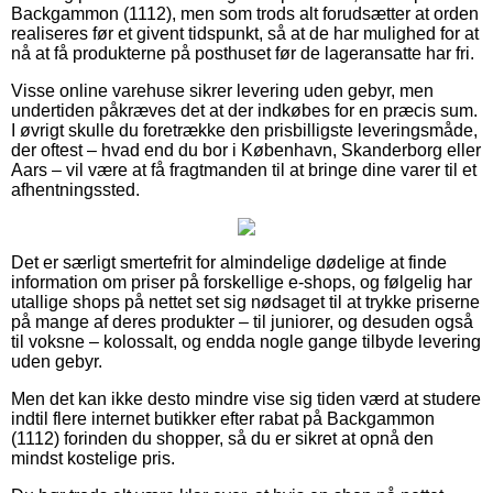
Backgammon (1112), men som trods alt forudsætter at orden
realiseres før et givent tidspunkt, så at de har mulighed for at
nå at få produkterne på posthuset før de lageransatte har fri.
Visse online varehuse sikrer levering uden gebyr, men
undertiden påkræves det at der indkøbes for en præcis sum.
I øvrigt skulle du foretrække den prisbilligste leveringsmåde,
der oftest – hvad end du bor i København, Skanderborg eller
Aars – vil være at få fragtmanden til at bringe dine varer til et
afhentningssted.
Det er særligt smertefrit for almindelige dødelige at finde
information om priser på forskellige e-shops, og følgelig har
utallige shops på nettet set sig nødsaget til at trykke priserne
på mange af deres produkter – til juniorer, og desuden også
til voksne – kolossalt, og endda nogle gange tilbyde levering
uden gebyr.
Men det kan ikke desto mindre vise sig tiden værd at studere
indtil flere internet butikker efter rabat på Backgammon
(1112) forinden du shopper, så du er sikret at opnå den
mindst kostelige pris.