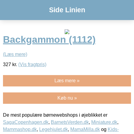
Side Linien
Backgammon (1112)
(Læs mere)
327
kr.
(Vis fragtpris)
Læs mere »
Køb nu »
De mest populære børnewebshops i øjeblikket er
SagaCopenhagen.dk
,
BarnetsVerden.dk
,
Miniature.dk
,
Mammashop.dk
,
Legehjulet.dk
,
MamaMilla.dk
og
Kids-