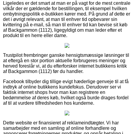
Ligeledes er det smart at man er på vagt for de mest centrale
vilkår der er gældende for bestillingen, til eksempel hvilken
ombytningspolitik e-butikken kører med. På grund af dette er
det i øvrigt relevant, at man til enhver tid opbevarer sin
kvittering på e-mail, så man til enhver tid kan bevise sit køb
af Backgammon (1112), ligegyldigt om man leder efter et
produkt til en herre eller dame.
Trustpilot frembringer ganske hensigtsmæssige løsninger til
at eftergå en stor portion aktuelle forbrugeres meninger og
herved foreslår vi, at du efterforsker internet butikkens kritik
af Backgammon (1112) før du handler.
Facebook tilbyder dig tillige evigt hæderlige genveje til at få
indtryk af online butikkens kundefokus. Derudover ser vi
faktisk internet shops hvor man kan registrere en
bedømmelse af deres køb, hvilket også burde drages fordel
af til at vurdere tilfredsheden hos kunderne.
Dette website er finansieret af reklameindtægter. Vi har
samarbejder med en samling af online forhandlere og
annoncerer forretningernes produkter, og opnår betaling i