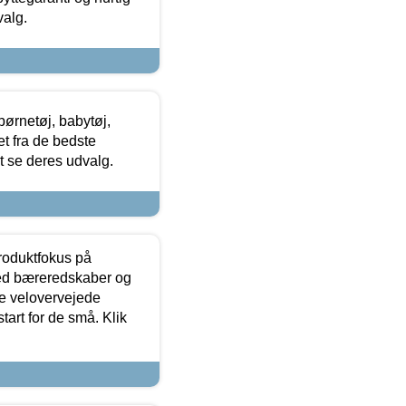
valg.
ørnetøj, babytøj,
t fra de bedste
at se deres udvalg.
produktfokus på
med bæreredskaber og
e velovervejede
tart for de små. Klik