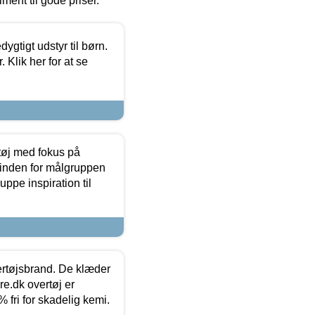
timent til gode priser.
tigt udstyr til børn.
 Klik her for at se
tøj med fokus på
t inden for målgruppen
ppe inspiration til
vertøjsbrand. De klæder
ure.dk overtøj er
fri for skadelig kemi.