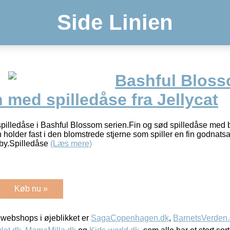
Side Linien
Bashful Blos
 med spilledåse fra Jellycat
spilledåse i Bashful Blossom serien.Fin og sød spilledåse med
 holder fast i den blomstrede stjerne som spiller en fin godnats
aby.Spilledåse
(Læs mere)
Køb nu »
webshops i øjeblikket er
SagaCopenhagen.dk
,
BarnetsVerden