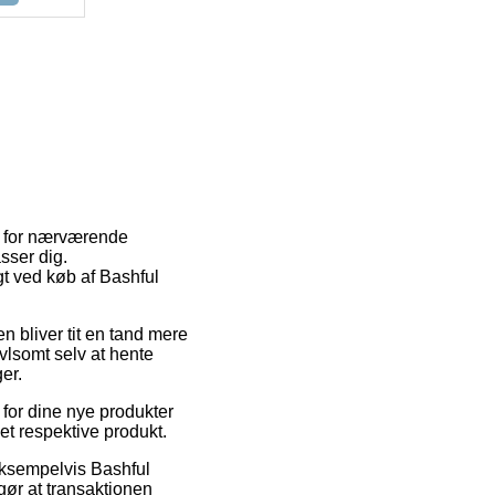
er for nærværende
asser dig.
agt ved køb af Bashful
en bliver tit en tand mere
ivlsomt selv at hente
er.
for dine nye produkter
et respektive produkt.
eksempelvis Bashful
ør at transaktionen