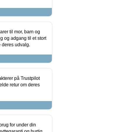
er til mor, barn og
 og adgang til et stort
se deres udvalg.
kterer på Trustpilot
elde retur om deres
brug for under din
yttegaranti og hurtig