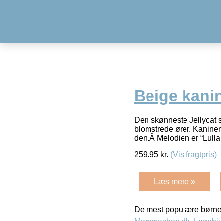
Beige kanin
Den skønneste Jellycat 
blomstrede ører. Kaninen
den.Â Melodien er “Lull
259.95
kr.
(Vis fragtpris)
Læs mere »
De mest populære børne