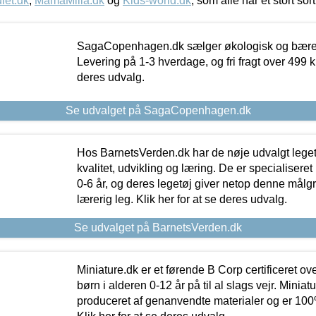
let.dk
,
MamaMilla.dk
og
Kids-world.dk
, som alle har et stort sor
SagaCopenhagen.dk sælger økologisk og bæredyg
Levering på 1-3 hverdage, og fri fragt over 499 kr.
deres udvalg.
Se udvalget på SagaCopenhagen.dk
Hos BarnetsVerden.dk har de nøje udvalgt lege
kvalitet, udvikling og læring. De er specialisere
0-6 år, og deres legetøj giver netop denne målgru
lærerig leg. Klik her for at se deres udvalg.
Se udvalget på BarnetsVerden.dk
Miniature.dk er et førende B Corp certificeret o
børn i alderen 0-12 år på til al slags vejr. Miniat
produceret af genanvendte materialer og er 100% 