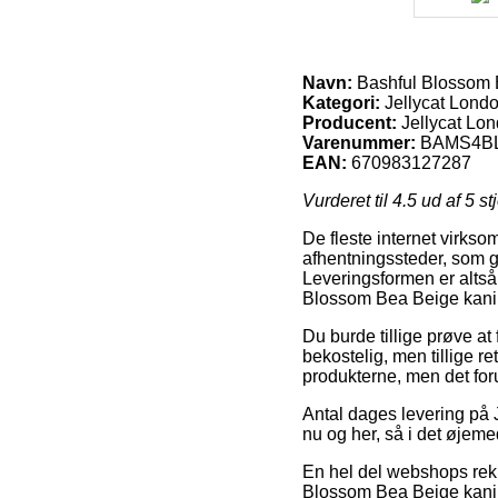
Navn:
Bashful Blossom B
Kategori:
Jellycat Lond
Producent:
Jellycat Lo
Varenummer:
BAMS4B
EAN:
670983127287
Vurderet til
4.5
ud af 5 st
De fleste internet virks
afhentningssteder, som giv
Leveringsformen er altså 
Blossom Bea Beige kanin 
Du burde tillige prøve at 
bekostelig, men tillige r
produkterne, men det for
Antal dages levering på 
nu og her, så i det øjeme
En hel del webshops rek
Blossom Bea Beige kanin 