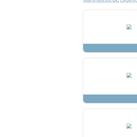
Mammashop.dk
,
Legehju