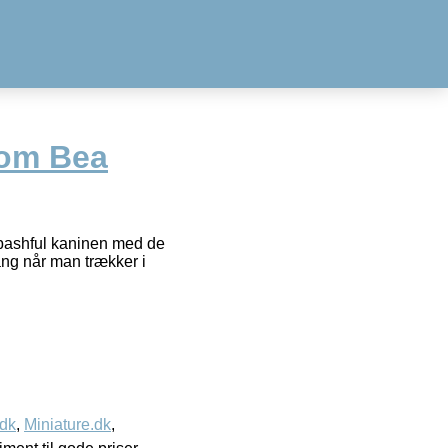
som Bea
 bashful kaninen med de
ang når man trækker i
.dk
,
Miniature.dk
,