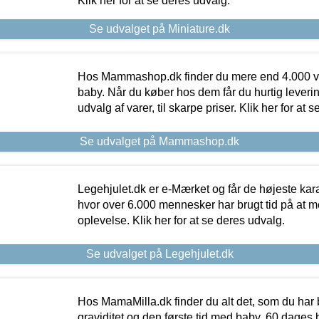
Klik her for at se deres udvalg.
Se udvalget på Miniature.dk
Hos Mammashop.dk finder du mere end 4.000 var
baby. Når du køber hos dem får du hurtig levering
udvalg af varer, til skarpe priser. Klik her for at 
Se udvalget på Mammashop.dk
Legehjulet.dk er e-Mærket og får de højeste kara
hvor over 6.000 mennesker har brugt tid på at m
oplevelse. Klik her for at se deres udvalg.
Se udvalget på Legehjulet.dk
Hos MamaMilla.dk finder du alt det, som du har 
graviditet og den første tid med baby. 60 dages b