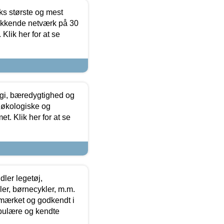
ks største og mest
ækkende netværk på 30
Klik her for at se
gi, bæredygtighed og
 økologiske og
t. Klik her for at se
ler legetøj,
r, børnecykler, m.m.
-mærket og godkendt i
opulære og kendte