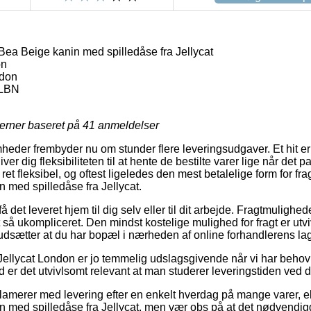
ea Beige kanin med spilledåse fra Jellycat
on
ndon
LBN
jerner baseret på
41
anmeldelser
omheder frembyder nu om stunder flere leveringsudgaver. Et hit 
er dig fleksibiliteten til at hente de bestilte varer lige når det p
ret fleksibel, og oftest ligeledes den mest betalelige form for fr
med spilledåse fra Jellycat.
få det leveret hjem til dig selv eller til dit arbejde. Fragtmulighed
et så ukompliceret. Den mindst kostelige mulighed for fragt er utv
udsætter at du har bopæl i nærheden af online forhandlerens lag
Jellycat London er jo temmelig udslagsgivende når vi har behov 
d er det utvivlsomt relevant at man studerer leveringstiden ved d
lamerer med levering efter en enkelt hverdag på mange varer, 
med spilledåse fra Jellycat, men vær obs på at det nødvendigg