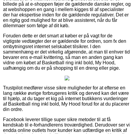
billede på at e-shoppen føjer de gældende danske regler, og
at webshoppen en gang i mellem kigges til af specialister
der har ekspertise inden for de gældende regulativer. Det er
en rigtig god mulighed for at blive assisteret, når du får
dilemmaer som følge af dit køb.
Foruden dette er det smart at køber er på vagt for de
vigtigste vedtægter der er gældende for ordren, som fx den
ombytningsret internet selskabet tilsikrer. I den
sammenhæng er det virkelig afgørende, at man til enhver tid
bevarer ens e-mail kvittering, så man en anden gang kan
vidne om købet af Basketball ring inkl bold, My Hood,
uafhængig om du er på shopping til en dreng eller pige.
Trustpilot medfører visse sikre muligheder for at efterse en
lang række øvrige forbrugeres kritik og derved kan det være
til hjælp, at du tager et kig på internet butikkens vurderinger
af Basketball ring inkl bold, My Hood forud for at du placerer
din ordre.
Facebook leverer tillige super sikre metoder til at få
kendskab til e-forhandlerens troværdighed. Derudover ser vi
endda online outlets hvor kunder kan udfærdige en kritik af