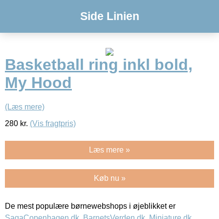
Side Linien
Basketball ring inkl bold,
My Hood
(Læs mere)
280
kr.
(Vis fragtpris)
Læs mere »
Køb nu »
De mest populære børnewebshops i øjeblikket er
SagaCopenhagen.dk
,
BarnetsVerden.dk
,
Miniature.dk
,