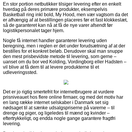
En stor portion netbutikker tilsiger levering efter en enkelt
hverdag på deres primære produkter, eksempelvis
Basketball ring inkl bold, My Hood, men vær vagtsom da det
er afhængig af at bestillingen placeres før et fast klokkeslæt,
så de garanteret kan nå at få de nye varer afsendt før
logistikpersonalet tager hjem.
Nogle få internet handler garanterer levering uden
beregning, men i reglen er det under forudsætning af at der
bestilles for et konkret beløb. Derudover skal man snuppe
den mest prisbevidste metode til levering, som gerne –
uanset om du bor ved Kolding, Vordingborg eller Hadsten –
vil blive at få dem til at levere produkterne til et
udleveringssted.
Det er jo rigtig smertefrit for internetbrugere at vurdere
prisniveauet hos flere online firmaer, og med det motiv har
en lang række internet selskaber i Danmark set sig
nødsaget til at sænke udsalgspriserne på varerne – til
drenge og piger, og ligeledes til mænd og kvinder –
eftertrykkeligt, og endda nogle gange garantere fragtfri
levering.