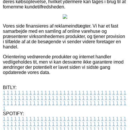
deres købsoplevelse, hvilket ydermere kan tages i brug til at
fornemme kundetilfredsheden.
Vores side finansieres af reklameindtægter. Vi har et fast
samarbejde med en samling af online varehuse og
præsenterer virksomhedernes produkter, og tjener provision
i tilfælde af at de besøgende vi sender videre foretager en
handel.
Orientering vedrørende produkter og internet handler
vedligeholdes tit, men vi kan desværre ikke garantere imod
ændringer der potentielt er lavet siden vi sidste gang
opdaterede vores data.
BITLY:
1
1
1
1
1
1
1
1
1
1
1
1
1
1
1
1
1
1
1
1
1
1
1
1
1
1
1
1
1
1
1
1
1
1
1
1
1
1
1
1
1
1
1
1
1
1
1
1
1
1
1
1
1
1
1
1
1
1
1
1
1
1
1
1
1
1
1
1
1
1
1
1
1
1
1
1
1
1
1
1
1
1
1
1
1
1
1
1
1
1
1
1
1
1
1
1
1
1
1
1
SPOTIFY:
1
1
1
1
1
1
1
1
1
1
1
1
1
1
1
1
1
1
1
1
1
1
1
1
1
1
1
1
1
1
1
1
1
1
1
1
1
1
1
1
1
1
1
1
1
1
1
1
1
1
1
1
1
1
1
1
1
1
1
1
1
1
1
1
1
1
1
1
1
1
1
1
1
1
1
1
1
1
1
1
1
1
1
1
1
1
1
1
1
1
1
1
1
1
1
1
1
1
1