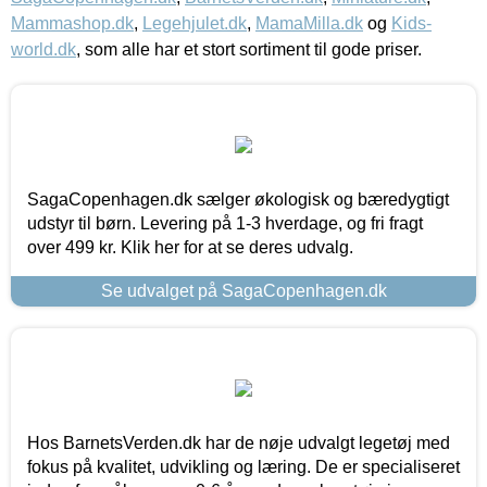
Mammashop.dk
,
Legehjulet.dk
,
MamaMilla.dk
og
Kids-
world.dk
, som alle har et stort sortiment til gode priser.
SagaCopenhagen.dk sælger økologisk og bæredygtigt
udstyr til børn. Levering på 1-3 hverdage, og fri fragt
over 499 kr. Klik her for at se deres udvalg.
Se udvalget på SagaCopenhagen.dk
Hos BarnetsVerden.dk har de nøje udvalgt legetøj med
fokus på kvalitet, udvikling og læring. De er specialiseret