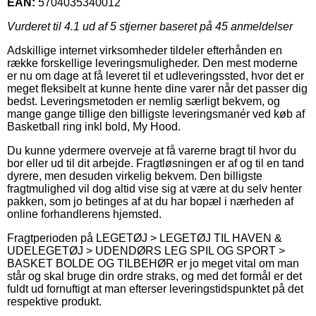
EAN:
5704035340012
Vurderet til
4.1
ud af 5 stjerner baseret på
45
anmeldelser
Adskillige internet virksomheder tildeler efterhånden en
række forskellige leveringsmuligheder. Den mest moderne
er nu om dage at få leveret til et udleveringssted, hvor det er
meget fleksibelt at kunne hente dine varer når det passer dig
bedst. Leveringsmetoden er nemlig særligt bekvem, og
mange gange tillige den billigste leveringsmanér ved køb af
Basketball ring inkl bold, My Hood.
Du kunne ydermere overveje at få varerne bragt til hvor du
bor eller ud til dit arbejde. Fragtløsningen er af og til en tand
dyrere, men desuden virkelig bekvem. Den billigste
fragtmulighed vil dog altid vise sig at være at du selv henter
pakken, som jo betinges af at du har bopæl i nærheden af
online forhandlerens hjemsted.
Fragtperioden på LEGETØJ > LEGETØJ TIL HAVEN &
UDELEGETØJ > UDENDØRS LEG SPIL OG SPORT >
BASKET BOLDE OG TILBEHØR er jo meget vital om man
står og skal bruge din ordre straks, og med det formål er det
fuldt ud fornuftigt at man efterser leveringstidspunktet på det
respektive produkt.