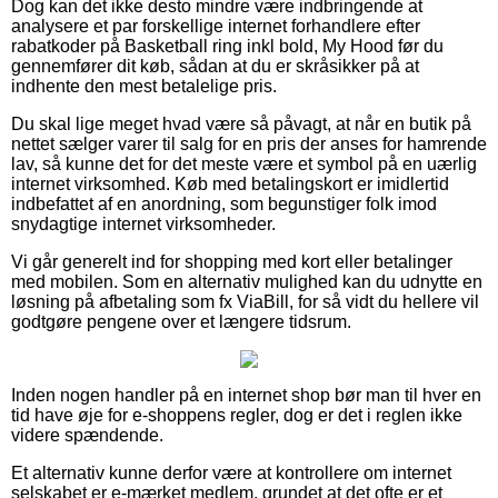
Dog kan det ikke desto mindre være indbringende at
analysere et par forskellige internet forhandlere efter
rabatkoder på Basketball ring inkl bold, My Hood før du
gennemfører dit køb, sådan at du er skråsikker på at
indhente den mest betalelige pris.
Du skal lige meget hvad være så påvagt, at når en butik på
nettet sælger varer til salg for en pris der anses for hamrende
lav, så kunne det for det meste være et symbol på en uærlig
internet virksomhed. Køb med betalingskort er imidlertid
indbefattet af en anordning, som begunstiger folk imod
snydagtige internet virksomheder.
Vi går generelt ind for shopping med kort eller betalinger
med mobilen. Som en alternativ mulighed kan du udnytte en
løsning på afbetaling som fx ViaBill, for så vidt du hellere vil
godtgøre pengene over et længere tidsrum.
Inden nogen handler på en internet shop bør man til hver en
tid have øje for e-shoppens regler, dog er det i reglen ikke
videre spændende.
Et alternativ kunne derfor være at kontrollere om internet
selskabet er e-mærket medlem, grundet at det ofte er et