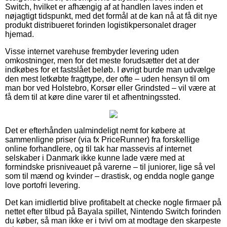
Switch, hvilket er afhængig af at handlen laves inden et
nøjagtigt tidspunkt, med det formål at de kan nå at få dit nye
produkt distribueret forinden logistikpersonalet drager
hjemad.
Visse internet varehuse frembyder levering uden
omkostninger, men for det meste forudsætter det at der
indkøbes for et fastslået beløb. I øvrigt burde man udvælge
den mest letkøbte fragttype, der ofte – uden hensyn til om
man bor ved Holstebro, Korsør eller Grindsted – vil være at
få dem til at køre dine varer til et afhentningssted.
Det er efterhånden ualmindeligt nemt for købere at
sammenligne priser (via fx PriceRunner) fra forskellige
online forhandlere, og til tak har massevis af internet
selskaber i Danmark ikke kunne lade være med at
formindske prisniveauet på varerne – til juniorer, lige så vel
som til mænd og kvinder – drastisk, og endda nogle gange
love portofri levering.
Det kan imidlertid blive profitabelt at checke nogle firmaer på
nettet efter tilbud på Bayala spillet, Nintendo Switch forinden
du køber, så man ikke er i tvivl om at modtage den skarpeste