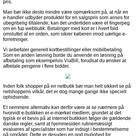
pris.
Man bør ikke desto mindre være opmærksom på, at når en
e-handler udbyder produkter for en salgspris som anses for
ubegribelig tiltalende, kan det undertiden være et fingerpeg
om en fup webbutik. Betalinger med kort er i hvert fald
omsluttet af en orden, som sikrer køberen imod uærlige e-
forretninger.
Vi anbefaler generelt kortbestillinger eller mobilbetaling.
Som en anden løsning burde du anvende en løsning på
afbetaling som eksempelvis ViaBill, forudsat du ønsker at
afbetale pengene i flere bidder.
Inden folk shopper på en netbutik bør man helt sikkert se på
netshoppens vilkår, det er dog mange gange ikke specielt
ophidsende.
Et nemmere alternativ kan derfor være at se nærmere på
hvorvidt e-butikken er e-mærket medlem, grundet at det
typisk er et bevis på at internet butikken følger de gældende
danske regler, samt at hjemmesiden rutinemæssigt
evalueres af specialister som har indsigt i bestemmelserne
på området. Dette er desuden en god mulighed for