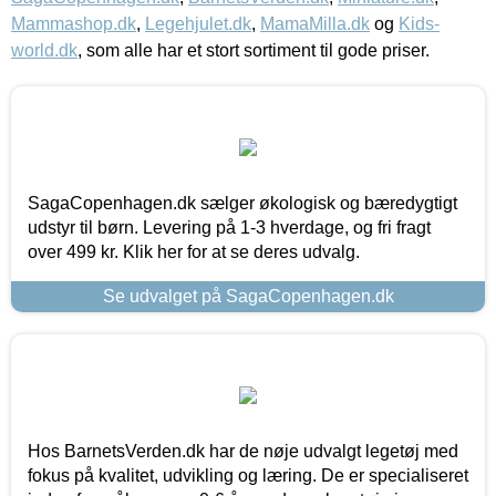
Mammashop.dk
,
Legehjulet.dk
,
MamaMilla.dk
og
Kids-
world.dk
, som alle har et stort sortiment til gode priser.
SagaCopenhagen.dk sælger økologisk og bæredygtigt
udstyr til børn. Levering på 1-3 hverdage, og fri fragt
over 499 kr. Klik her for at se deres udvalg.
Se udvalget på SagaCopenhagen.dk
Hos BarnetsVerden.dk har de nøje udvalgt legetøj med
fokus på kvalitet, udvikling og læring. De er specialiseret