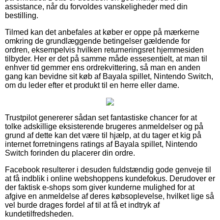
assistance, når du forvoldes vanskeligheder med din
bestilling.
Tilmed kan det anbefales at køber er oppe på mærkerne
omkring de grundlæggende betingelser gældende for
ordren, eksempelvis hvilken returneringsret hjemmesiden
tilbyder. Her er det på samme måde essesentielt, at man til
enhver tid gemmer ens ordrekvittering, så man en anden
gang kan bevidne sit køb af Bayala spillet, Nintendo Switch,
om du leder efter et produkt til en herre eller dame.
Trustpilot genererer sådan set fantastiske chancer for at
tolke adskillige eksisterende brugeres anmeldelser og på
grund af dette kan det være til hjælp, at du tager et kig på
internet forretningens ratings af Bayala spillet, Nintendo
Switch forinden du placerer din ordre.
Facebook resulterer i desuden fuldstændig gode genveje til
at få indblik i online webshoppens kundefokus. Derudover er
der faktisk e-shops som giver kunderne mulighed for at
afgive en anmeldelse af deres købsoplevelse, hvilket lige så
vel burde drages fordel af til at få et indtryk af
kundetilfredsheden.