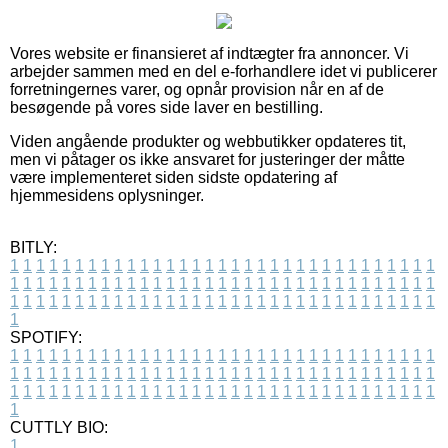
Vores website er finansieret af indtægter fra annoncer. Vi
arbejder sammen med en del e-forhandlere idet vi publicerer
forretningernes varer, og opnår provision når en af de
besøgende på vores side laver en bestilling.
Viden angående produkter og webbutikker opdateres tit,
men vi påtager os ikke ansvaret for justeringer der måtte
være implementeret siden sidste opdatering af
hjemmesidens oplysninger.
BITLY:
1
1
1
1
1
1
1
1
1
1
1
1
1
1
1
1
1
1
1
1
1
1
1
1
1
1
1
1
1
1
1
1
1
1
1
1
1
1
1
1
1
1
1
1
1
1
1
1
1
1
1
1
1
1
1
1
1
1
1
1
1
1
1
1
1
1
1
1
1
1
1
1
1
1
1
1
1
1
1
1
1
1
1
1
1
1
1
1
1
1
1
1
1
1
1
1
1
1
1
1
SPOTIFY:
1
1
1
1
1
1
1
1
1
1
1
1
1
1
1
1
1
1
1
1
1
1
1
1
1
1
1
1
1
1
1
1
1
1
1
1
1
1
1
1
1
1
1
1
1
1
1
1
1
1
1
1
1
1
1
1
1
1
1
1
1
1
1
1
1
1
1
1
1
1
1
1
1
1
1
1
1
1
1
1
1
1
1
1
1
1
1
1
1
1
1
1
1
1
1
1
1
1
1
1
CUTTLY BIO:
1