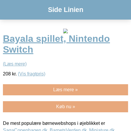
Side Linien
Bayala spillet, Nintendo
Switch
(Læs mere)
208
kr.
(Vis fragtpris)
Læs mere »
Køb nu »
De mest populære børnewebshops i øjeblikket er
SagaCopenhagen.dk
,
BarnetsVerden.dk
,
Miniature.dk
,