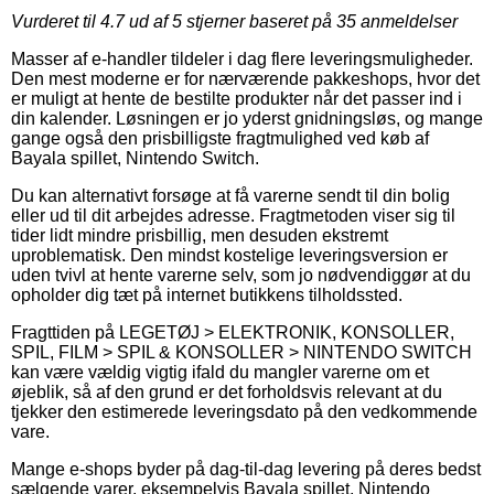
Vurderet til
4.7
ud af 5 stjerner baseret på
35
anmeldelser
Masser af e-handler tildeler i dag flere leveringsmuligheder.
Den mest moderne er for nærværende pakkeshops, hvor det
er muligt at hente de bestilte produkter når det passer ind i
din kalender. Løsningen er jo yderst gnidningsløs, og mange
gange også den prisbilligste fragtmulighed ved køb af
Bayala spillet, Nintendo Switch.
Du kan alternativt forsøge at få varerne sendt til din bolig
eller ud til dit arbejdes adresse. Fragtmetoden viser sig til
tider lidt mindre prisbillig, men desuden ekstremt
uproblematisk. Den mindst kostelige leveringsversion er
uden tvivl at hente varerne selv, som jo nødvendiggør at du
opholder dig tæt på internet butikkens tilholdssted.
Fragttiden på LEGETØJ > ELEKTRONIK, KONSOLLER,
SPIL, FILM > SPIL & KONSOLLER > NINTENDO SWITCH
kan være vældig vigtig ifald du mangler varerne om et
øjeblik, så af den grund er det forholdsvis relevant at du
tjekker den estimerede leveringsdato på den vedkommende
vare.
Mange e-shops byder på dag-til-dag levering på deres bedst
sælgende varer, eksempelvis Bayala spillet, Nintendo