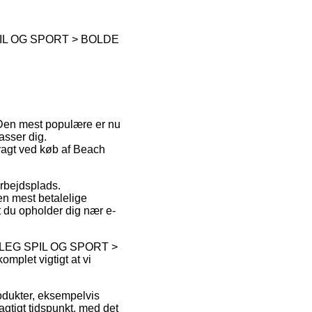
IL OG SPORT > BOLDE
. Den mest populære er nu
asser dig.
fragt ved køb af Beach
arbejdsplads.
n mest betalelige
t du opholder dig nær e-
LEG SPIL OG SPORT >
omplet vigtigt at vi
odukter, eksempelvis
agtigt tidspunkt, med det