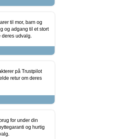
er til mor, barn og
 og adgang til et stort
se deres udvalg.
kterer på Trustpilot
elde retur om deres
brug for under din
yttegaranti og hurtig
valg.