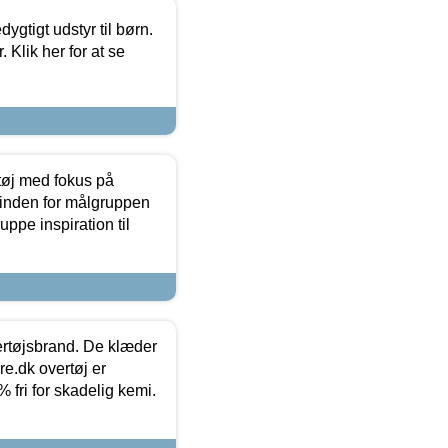
tigt udstyr til børn.
 Klik her for at se
tøj med fokus på
t inden for målgruppen
ppe inspiration til
vertøjsbrand. De klæder
ure.dk overtøj er
fri for skadelig kemi.