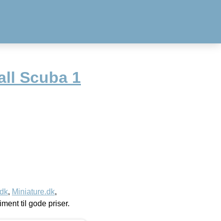
all Scuba 1
.dk
,
Miniature.dk
,
timent til gode priser.