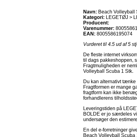
Navn:
Beach Volleyball 
Kategori:
LEGETØJ > L
Producent:
Varenummer:
8005586
EAN:
8005586195074
Vurderet til
4.5
ud af 5 st
De fleste internet virkso
til dags pakkeshoppen, so
Fragtmuligheden er nemlig
Volleyball Scuba 1 Stk.
Du kan alternativt tænke 
Fragtformen er mange ga
fragtform kan ikke benæg
forhandlerens tilholdsste
Leveringstiden på L
BOLDE er jo særdeles vita
undersøger den estimere
En del e-forretninger g
Beach Volleyball Scuba 1 