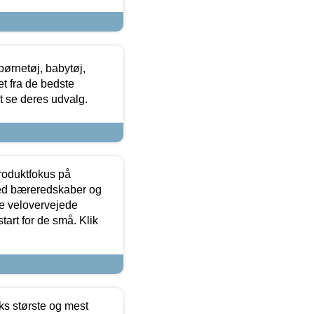
ørnetøj, babytøj,
t fra de bedste
at se deres udvalg.
produktfokus på
med bæreredskaber og
e velovervejede
tart for de små. Klik
ks største og mest