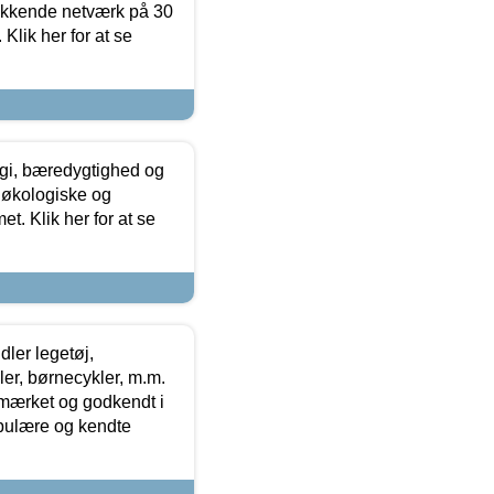
ækkende netværk på 30
Klik her for at se
gi, bæredygtighed og
 økologiske og
t. Klik her for at se
ler legetøj,
r, børnecykler, m.m.
-mærket og godkendt i
opulære og kendte