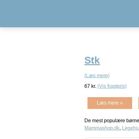
Stk
(Læs mere)
67
kr.
(Vis fragtpris)
Læs mere »
De mest populære børne
Mammashop.dk
,
Legehju