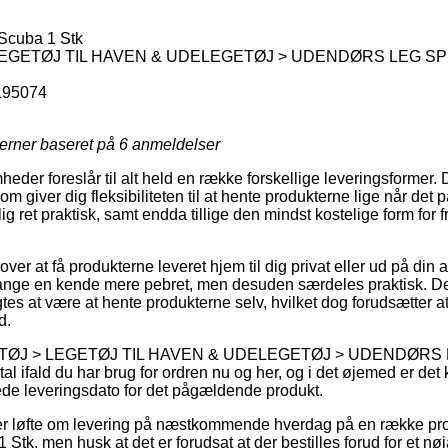
Scuba 1 Stk
EGETØJ TIL HAVEN & UDELEGETØJ > UDENDØRS LEG SP
195074
jerner baseret på
6
anmeldelser
mheder foreslår til alt held en række forskellige leveringsformer
m giver dig fleksibiliteten til at hente produkterne lige når det p
 ret praktisk, samt endda tillige den mindst kostelige form for 
over at få produkterne leveret hjem til dig privat eller ud på din 
nge en kende mere pebret, men desuden særdeles praktisk. De
tes at være at hente produkterne selv, hvilket dog forudsætter a
d.
EGETØJ > LEGETØJ TIL HAVEN & UDELEGETØJ > UDENDØRS 
l ifald du har brug for ordren nu og her, og i det øjemed er det k
de leveringsdato for det pågældende produkt.
iver løfte om levering på næstkommende hverdag på en række pr
Stk, men husk at det er forudsat at der bestilles forud for et nøj