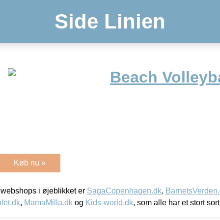
Side Linien
Beach Volleyb
Køb nu »
webshops i øjeblikket er
SagaCopenhagen.dk
,
BarnetsVerden
let.dk
,
MamaMilla.dk
og
Kids-world.dk
, som alle har et stort sor