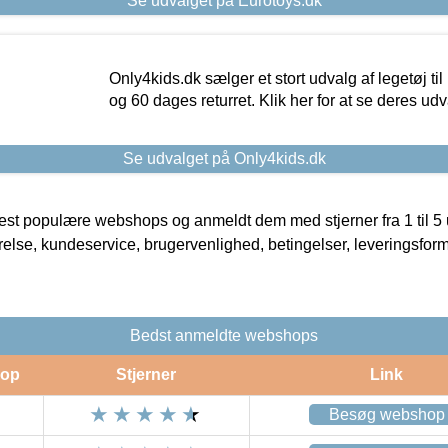
Se udvalget på Eurotoys.dk
Only4kids.dk sælger et stort udvalg af legetøj til
og 60 dages returret. Klik her for at se deres udv
Se udvalget på Only4kids.dk
t populære webshops og anmeldt dem med stjerner fra 1 til 5 ud
rrelse, kundeservice, brugervenlighed, betingelser, leveringsfor
Bedst anmeldte webshops
op
Stjerner
Link
Besøg webshop