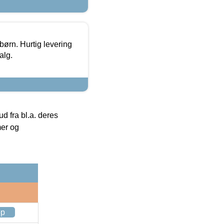
 børn. Hurtig levering
alg.
 fra bl.a. deres
mer og
op