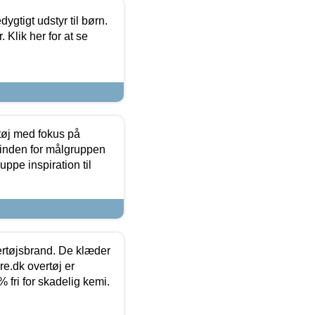
tigt udstyr til børn.
 Klik her for at se
tøj med fokus på
t inden for målgruppen
ppe inspiration til
vertøjsbrand. De klæder
ure.dk overtøj er
fri for skadelig kemi.