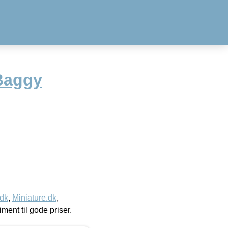
Baggy
.dk
,
Miniature.dk
,
timent til gode priser.