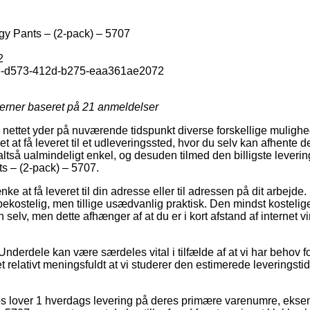
y Pants – (2-pack) – 5707
2
-d573-412d-b275-eaa361ae2072
jerner baseret på
21
anmeldelser
å nettet yder på nuværende tidspunkt diverse forskellige mulighe
ket at få leveret til et udleveringssted, hvor du selv kan afhente d
 altså ualmindeligt enkel, og desuden tilmed den billigste lever
s – (2-pack) – 5707.
e at få leveret til din adresse eller til adressen på dit arbejde.
bekostelig, men tillige usædvanlig praktisk. Den mindst kostelig
n selv, men dette afhænger af at du er i kort afstand af internet
nderdele kan være særdeles vital i tilfælde af at vi har behov f
r det relativt meningsfuldt at vi studerer den estimerede levering
s lover 1 hverdags levering på deres primære varenumre, ekse