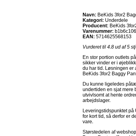
Navn:
BeKids 3for2 Bagg
Kategori:
Underdele
Producent:
BeKids 3for
Varenummer:
b1b6c106
EAN:
5714625568153
Vurderet til
4.8
ud af 5 st
En stor portion outlets p
sikker vinder er i øjeblik
du har tid. Løsningen er
BeKids 3for2 Baggy Pant
Du kunne ligeledes påtænk
undertiden en sjat mere 
utvivlsomt at hente ordre
arbejdslager.
Leveringstidspunktet på U
for kort tid, så derfor e
vare.
Størstedelen af webshop