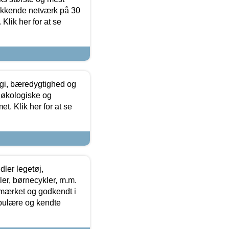
ækkende netværk på 30
Klik her for at se
gi, bæredygtighed og
 økologiske og
t. Klik her for at se
ler legetøj,
r, børnecykler, m.m.
-mærket og godkendt i
opulære og kendte