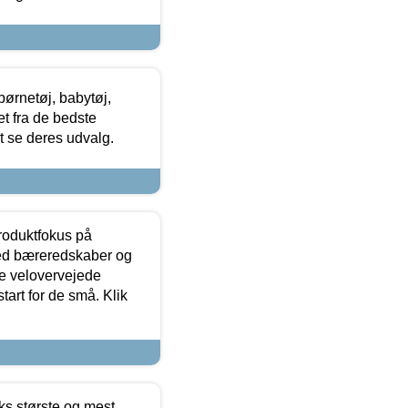
ørnetøj, babytøj,
t fra de bedste
at se deres udvalg.
produktfokus på
med bæreredskaber og
e velovervejede
tart for de små. Klik
ks største og mest