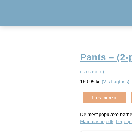
Pants – (2-
(Læs mere)
169.95
kr.
(Vis fragtpris)
Læs mere »
De mest populære børne
Mammashop.dk
,
Legehju