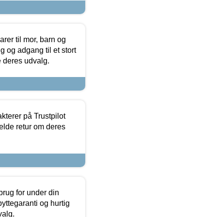
er til mor, barn og
 og adgang til et stort
se deres udvalg.
kterer på Trustpilot
elde retur om deres
brug for under din
yttegaranti og hurtig
valg.