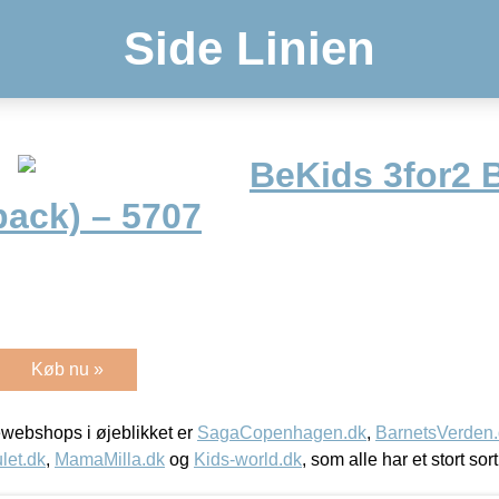
Side Linien
BeKids 3for2 
pack) – 5707
Køb nu »
webshops i øjeblikket er
SagaCopenhagen.dk
,
BarnetsVerden
let.dk
,
MamaMilla.dk
og
Kids-world.dk
, som alle har et stort sor