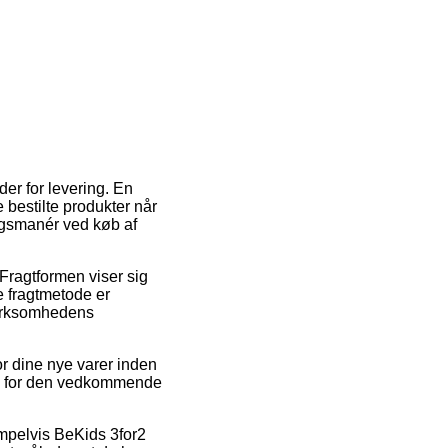
der for levering. En
e bestilte produkter når
ingsmanér ved køb af
 Fragtformen viser sig
e fragtmetode er
 virksomhedens
or dine nye varer inden
stid for den vedkommende
mpelvis BeKids 3for2