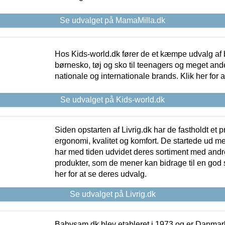
Se udvalget på MamaMilla.dk
Hos Kids-world.dk fører de et kæmpe udvalg af b
børnesko, tøj og sko til teenagers og meget ande
nationale og internationale brands. Klik her for 
Se udvalget på Kids-world.dk
Siden opstarten af Livrig.dk har de fastholdt et 
ergonomi, kvalitet og komfort. De startede ud 
har med tiden udvidet deres sortiment med andr
produkter, som de mener kan bidrage til en god s
her for at se deres udvalg.
Se udvalget på Livrig.dk
Babysam.dk blev etableret i 1973 og er Danmar