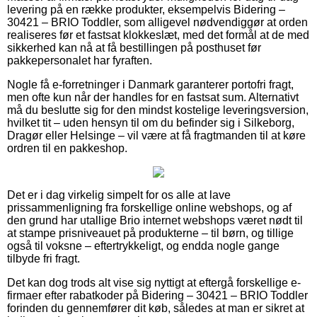
levering på en række produkter, eksempelvis Bidering –
30421 – BRIO Toddler, som alligevel nødvendiggør at orden
realiseres før et fastsat klokkeslæt, med det formål at de med
sikkerhed kan nå at få bestillingen på posthuset før
pakkepersonalet har fyraften.
Nogle få e-forretninger i Danmark garanterer portofri fragt,
men ofte kun når der handles for en fastsat sum. Alternativt
må du beslutte sig for den mindst kostelige leveringsversion,
hvilket tit – uden hensyn til om du befinder sig i Silkeborg,
Dragør eller Helsinge – vil være at få fragtmanden til at køre
ordren til en pakkeshop.
Det er i dag virkelig simpelt for os alle at lave
prissammenligning fra forskellige online webshops, og af
den grund har utallige Brio internet webshops været nødt til
at stampe prisniveauet på produkterne – til børn, og tillige
også til voksne – eftertrykkeligt, og endda nogle gange
tilbyde fri fragt.
Det kan dog trods alt vise sig nyttigt at eftergå forskellige e-
firmaer efter rabatkoder på Bidering – 30421 – BRIO Toddler
forinden du gennemfører dit køb, således at man er sikret at