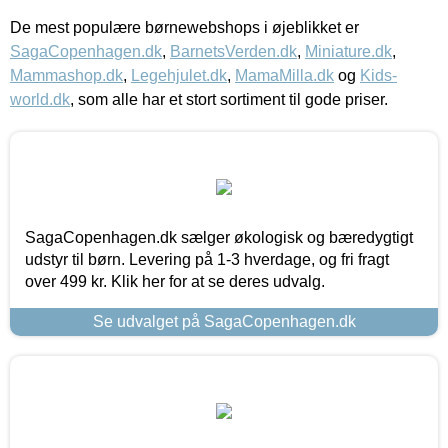
De mest populære børnewebshops i øjeblikket er
SagaCopenhagen.dk
,
BarnetsVerden.dk
,
Miniature.dk
,
Mammashop.dk
,
Legehjulet.dk
,
MamaMilla.dk
og
Kids-
world.dk
, som alle har et stort sortiment til gode priser.
SagaCopenhagen.dk sælger økologisk og bæredygtigt
udstyr til børn. Levering på 1-3 hverdage, og fri fragt
over 499 kr. Klik her for at se deres udvalg.
Se udvalget på SagaCopenhagen.dk