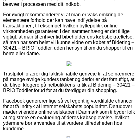
besvær i processen med dit indkøb.
For øvrigt rekommanderer vi at man er vaks omkring de
elementære forhold der kan have indflydelse på
transaktionen, til eksempel hvilken byttepolitik online
virksomheden garanterer. I den sammenhæng er det tillige
vigtigt, at man til enhver tid bibeholder ens købsbekræftelse,
så man når som helst vil kunne vidne om købet af Bidering –
30421 – BRIO Toddler, uden hensyn til om du shopper til en
herre eller dame.
Trustpilot forærer dig faktisk habile genveje til at se nærmere
på mange øvrige kunders tanker og derfor er det fornuftigt, at
du bliver klogere på netbutikkens kritik af Bidering – 30421 –
BRIO Toddler forud for at du færdiggør din shopping.
Facebook genererer lige så vel egentlig værdifulde chancer
for at få indtryk af internet selskabets popularitet. Derudover
møder vi endda online selskaber i Danmark som tilbyder folk
at registrere en evaluering af deres købsoplevelse, hvilket
ydermere bør anvendes til at vurdere tilfredsheden hos
kunderne.