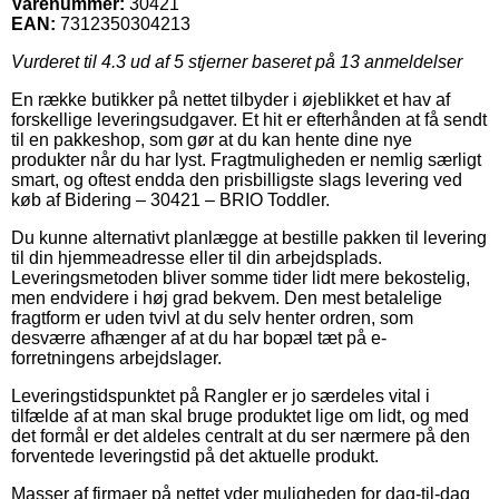
Varenummer:
30421
EAN:
7312350304213
Vurderet til
4.3
ud af 5 stjerner baseret på
13
anmeldelser
En række butikker på nettet tilbyder i øjeblikket et hav af
forskellige leveringsudgaver. Et hit er efterhånden at få sendt
til en pakkeshop, som gør at du kan hente dine nye
produkter når du har lyst. Fragtmuligheden er nemlig særligt
smart, og oftest endda den prisbilligste slags levering ved
køb af Bidering – 30421 – BRIO Toddler.
Du kunne alternativt planlægge at bestille pakken til levering
til din hjemmeadresse eller til din arbejdsplads.
Leveringsmetoden bliver somme tider lidt mere bekostelig,
men endvidere i høj grad bekvem. Den mest betalelige
fragtform er uden tvivl at du selv henter ordren, som
desværre afhænger af at du har bopæl tæt på e-
forretningens arbejdslager.
Leveringstidspunktet på Rangler er jo særdeles vital i
tilfælde af at man skal bruge produktet lige om lidt, og med
det formål er det aldeles centralt at du ser nærmere på den
forventede leveringstid på det aktuelle produkt.
Masser af firmaer på nettet yder muligheden for dag-til-dag