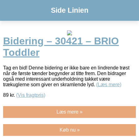
Side Linien
Bidering – 30421 – BRIO
Toddler
Tag en bid! Denne bidering er ikke bare en lindrende trøst
når de første tænder begynder at titte frem. Den bidrager
også med interessant underholdning takket være
trækuglerne som giver en skramlende lyd.
(Læs mere)
89
kr.
(Vis fragtpris)
Læs mere »
Køb nu »