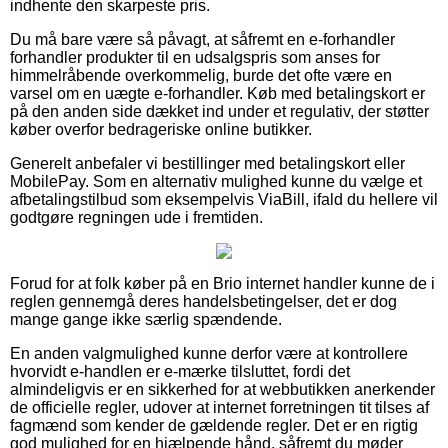
indhente den skarpeste pris.
Du må bare være så påvagt, at såfremt en e-forhandler
forhandler produkter til en udsalgspris som anses for
himmelråbende overkommelig, burde det ofte være en
varsel om en uægte e-forhandler. Køb med betalingskort er
på den anden side dækket ind under et regulativ, der støtter
køber overfor bedrageriske online butikker.
Generelt anbefaler vi bestillinger med betalingskort eller
MobilePay. Som en alternativ mulighed kunne du vælge et
afbetalingstilbud som eksempelvis ViaBill, ifald du hellere vil
godtgøre regningen ude i fremtiden.
Forud for at folk køber på en Brio internet handler kunne de i
reglen gennemgå deres handelsbetingelser, det er dog
mange gange ikke særlig spændende.
En anden valgmulighed kunne derfor være at kontrollere
hvorvidt e-handlen er e-mærke tilsluttet, fordi det
almindeligvis er en sikkerhed for at webbutikken anerkender
de officielle regler, udover at internet forretningen tit tilses af
fagmænd som kender de gældende regler. Det er en rigtig
god mulighed for en hjælpende hånd, såfremt du møder