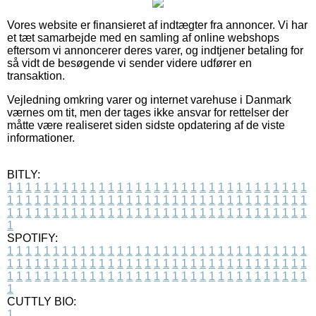
Vores website er finansieret af indtægter fra annoncer. Vi har
et tæt samarbejde med en samling af online webshops
eftersom vi annoncerer deres varer, og indtjener betaling for
så vidt de besøgende vi sender videre udfører en
transaktion.
Vejledning omkring varer og internet varehuse i Danmark
værnes om tit, men der tages ikke ansvar for rettelser der
måtte være realiseret siden sidste opdatering af de viste
informationer.
BITLY:
1
1
1
1
1
1
1
1
1
1
1
1
1
1
1
1
1
1
1
1
1
1
1
1
1
1
1
1
1
1
1
1
1
1
1
1
1
1
1
1
1
1
1
1
1
1
1
1
1
1
1
1
1
1
1
1
1
1
1
1
1
1
1
1
1
1
1
1
1
1
1
1
1
1
1
1
1
1
1
1
1
1
1
1
1
1
1
1
1
1
1
1
1
1
1
1
1
1
1
1
SPOTIFY:
1
1
1
1
1
1
1
1
1
1
1
1
1
1
1
1
1
1
1
1
1
1
1
1
1
1
1
1
1
1
1
1
1
1
1
1
1
1
1
1
1
1
1
1
1
1
1
1
1
1
1
1
1
1
1
1
1
1
1
1
1
1
1
1
1
1
1
1
1
1
1
1
1
1
1
1
1
1
1
1
1
1
1
1
1
1
1
1
1
1
1
1
1
1
1
1
1
1
1
1
CUTTLY BIO:
1