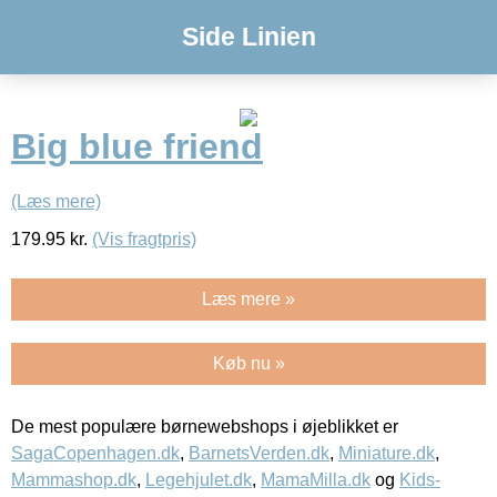
Side Linien
Big blue friend
(Læs mere)
179.95
kr.
(Vis fragtpris)
Læs mere »
Køb nu »
De mest populære børnewebshops i øjeblikket er
SagaCopenhagen.dk
,
BarnetsVerden.dk
,
Miniature.dk
,
Mammashop.dk
,
Legehjulet.dk
,
MamaMilla.dk
og
Kids-