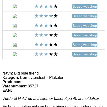
Besøg webshop
Besøg webshop
Besøg webshop
Besøg webshop
Besøg webshop
Besøg webshop
Navn:
Big blue friend
Kategori:
Børneværelset > Plakater
Producent:
Varenummer:
85727
EAN:
Vurderet til
4.7
ud af 5 stjerner baseret på
40
anmeldelser
En hel del online virksomheder giver nu om stunder diverse