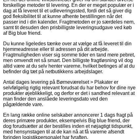
forskellige metoder til levering. En der er meget populær er i
dag at få leveret til et udleveringssted, fordi det så giver dig
god fleksibilitet til at kunne afhente bestillingen når det
passer ind i din kalender. Fragtmetoden er jo særdeles nem,
samt tit desuden den prisbilligste leveringsudgave ved køb
af Big blue friend.
Du kunne ligeledes tænke over at vælge at få leveret til din
hjemmeadresse eller til adressen på dit arbejde.
Fragtmuligheden viser sig somme tider en tand mere pebret,
men omvendt ret så smart. Den billigste fragtløsning vil dog
altid være at du selv henter varerne, hvilket betinges af at du
befinder dig tæt på netbutikkens arbejdslager.
Antal dages levering på Børneværelset > Plakater er
selvfølgelig rigtig relevant forudsat du har behov for dine nye
produkter øjeblikkeligt, og derfor er det i sandhed relevant at
man finder den anslåede leveringsdato ved den
pågældende vare.
En lang række online selskaber annoncerer 1 dags fragt på
deres primære produkter, eksempelvis Big blue friend, der
dog forudsætter at der bestilles inden et nøjagtigt tidspunkt,
med hensynstagen til at de kan nå at få varerne afsendt
forinden logistikpersonalet har fyraften.