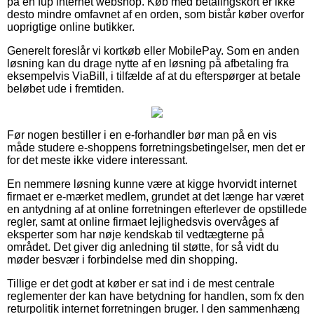
på en fup internet webshop. Køb med betalingskort er ikke
desto mindre omfavnet af en orden, som bistår køber overfor
uoprigtige online butikker.
Generelt foreslår vi kortkøb eller MobilePay. Som en anden
løsning kan du drage nytte af en løsning på afbetaling fra
eksempelvis ViaBill, i tilfælde af at du efterspørger at betale
beløbet ude i fremtiden.
Før nogen bestiller i en e-forhandler bør man på en vis
måde studere e-shoppens forretningsbetingelser, men det er
for det meste ikke videre interessant.
En nemmere løsning kunne være at kigge hvorvidt internet
firmaet er e-mærket medlem, grundet at det længe har været
en antydning af at online forretningen efterlever de opstillede
regler, samt at online firmaet lejlighedsvis overvåges af
eksperter som har nøje kendskab til vedtægterne på
området. Det giver dig anledning til støtte, for så vidt du
møder besvær i forbindelse med din shopping.
Tillige er det godt at køber er sat ind i de mest centrale
reglementer der kan have betydning for handlen, som fx den
returpolitik internet forretningen bruger. I den sammenhæng