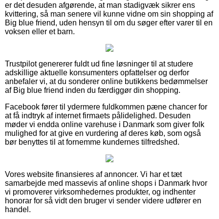
er det desuden afgørende, at man stadigvæk sikrer ens
kvittering, så man senere vil kunne vidne om sin shopping af
Big blue friend, uden hensyn til om du søger efter varer til en
voksen eller et barn.
Trustpilot genererer fuldt ud fine løsninger til at studere
adskillige aktuelle konsumenters opfattelser og derfor
anbefaler vi, at du sonderer online butikkens bedømmelser
af Big blue friend inden du færdiggør din shopping.
Facebook fører til ydermere fuldkommen pæne chancer for
at få indtryk af internet firmaets pålidelighed. Desuden
møder vi endda online varehuse i Danmark som giver folk
mulighed for at give en vurdering af deres køb, som også
bør benyttes til at fornemme kundernes tilfredshed.
Vores website finansieres af annoncer. Vi har et tæt
samarbejde med massevis af online shops i Danmark hvor
vi promoverer virksomhedernes produkter, og indhenter
honorar for så vidt den bruger vi sender videre udfører en
handel.