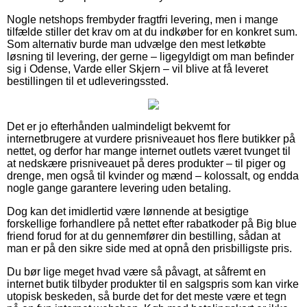
Nogle netshops frembyder fragtfri levering, men i mange
tilfælde stiller det krav om at du indkøber for en konkret sum.
Som alternativ burde man udvælge den mest letkøbte
løsning til levering, der gerne – ligegyldigt om man befinder
sig i Odense, Varde eller Skjern – vil blive at få leveret
bestillingen til et udleveringssted.
Det er jo efterhånden ualmindeligt bekvemt for
internetbrugere at vurdere prisniveauet hos flere butikker på
nettet, og derfor har mange internet outlets været tvunget til
at nedskære prisniveauet på deres produkter – til piger og
drenge, men også til kvinder og mænd – kolossalt, og endda
nogle gange garantere levering uden betaling.
Dog kan det imidlertid være lønnende at besigtige
forskellige forhandlere på nettet efter rabatkoder på Big blue
friend forud for at du gennemfører din bestilling, sådan at
man er på den sikre side med at opnå den prisbilligste pris.
Du bør lige meget hvad være så påvagt, at såfremt en
internet butik tilbyder produkter til en salgspris som kan virke
utopisk beskeden, så burde det for det meste være et tegn