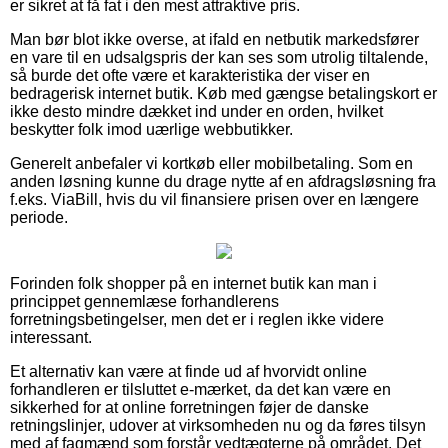
er sikret at få fat i den mest attraktive pris.
Man bør blot ikke overse, at ifald en netbutik markedsfører
en vare til en udsalgspris der kan ses som utrolig tiltalende,
så burde det ofte være et karakteristika der viser en
bedragerisk internet butik. Køb med gængse betalingskort er
ikke desto mindre dækket ind under en orden, hvilket
beskytter folk imod uærlige webbutikker.
Generelt anbefaler vi kortkøb eller mobilbetaling. Som en
anden løsning kunne du drage nytte af en afdragsløsning fra
f.eks. ViaBill, hvis du vil finansiere prisen over en længere
periode.
Forinden folk shopper på en internet butik kan man i
princippet gennemlæse forhandlerens
forretningsbetingelser, men det er i reglen ikke videre
interessant.
Et alternativ kan være at finde ud af hvorvidt online
forhandleren er tilsluttet e-mærket, da det kan være en
sikkerhed for at online forretningen føjer de danske
retningslinjer, udover at virksomheden nu og da føres tilsyn
med af fagmænd som forstår vedtægterne på området. Det