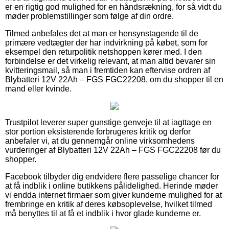
er en rigtig god mulighed for en håndsrækning, for så vidt du
møder problemstillinger som følge af din ordre.
Tilmed anbefales det at man er hensynstagende til de
primære vedtægter der har indvirkning på købet, som for
eksempel den returpolitik netshoppen kører med. I den
forbindelse er det virkelig relevant, at man altid bevarer sin
kvitteringsmail, så man i fremtiden kan eftervise ordren af
Blybatteri 12V 22Ah – FGS FGC22208, om du shopper til en
mand eller kvinde.
Trustpilot leverer super gunstige genveje til at iagttage en
stor portion eksisterende forbrugeres kritik og derfor
anbefaler vi, at du gennemgår online virksomhedens
vurderinger af Blybatteri 12V 22Ah – FGS FGC22208 før du
shopper.
Facebook tilbyder dig endvidere flere passelige chancer for
at få indblik i online butikkens pålidelighed. Herinde møder
vi endda internet firmaer som giver kunderne mulighed for at
frembringe en kritik af deres købsoplevelse, hvilket tilmed
må benyttes til at få et indblik i hvor glade kunderne er.