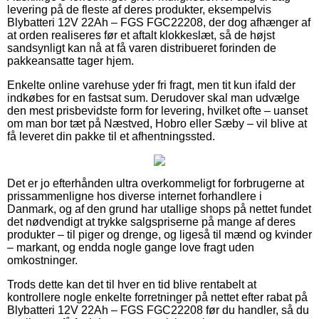
levering på de fleste af deres produkter, eksempelvis
Blybatteri 12V 22Ah – FGS FGC22208, der dog afhænger af
at orden realiseres før et aftalt klokkeslæt, så de højst
sandsynligt kan nå at få varen distribueret forinden de
pakkeansatte tager hjem.
Enkelte online varehuse yder fri fragt, men tit kun ifald der
indkøbes for en fastsat sum. Derudover skal man udvælge
den mest prisbevidste form for levering, hvilket ofte – uanset
om man bor tæt på Næstved, Hobro eller Sæby – vil blive at
få leveret din pakke til et afhentningssted.
Det er jo efterhånden ultra overkommeligt for forbrugerne at
prissammenligne hos diverse internet forhandlere i
Danmark, og af den grund har utallige shops på nettet fundet
det nødvendigt at trykke salgspriserne på mange af deres
produkter – til piger og drenge, og ligeså til mænd og kvinder
– markant, og endda nogle gange love fragt uden
omkostninger.
Trods dette kan det til hver en tid blive rentabelt at
kontrollere nogle enkelte forretninger på nettet efter rabat på
Blybatteri 12V 22Ah – FGS FGC22208 før du handler, så du