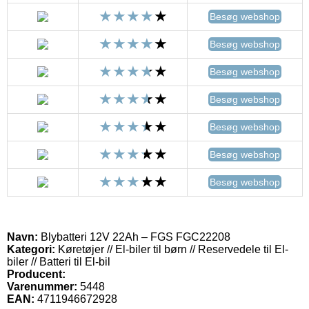
Besøg webshop
Besøg webshop
Besøg webshop
Besøg webshop
Besøg webshop
Besøg webshop
Besøg webshop
Navn:
Blybatteri 12V 22Ah – FGS FGC22208
Kategori:
Køretøjer // El-biler til børn // Reservedele til El-
biler // Batteri til El-bil
Producent:
Varenummer:
5448
EAN:
4711946672928