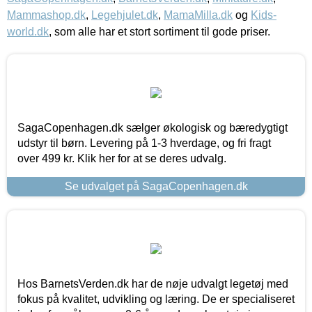
Mammashop.dk
,
Legehjulet.dk
,
MamaMilla.dk
og
Kids-
world.dk
, som alle har et stort sortiment til gode priser.
SagaCopenhagen.dk sælger økologisk og bæredygtigt
udstyr til børn. Levering på 1-3 hverdage, og fri fragt
over 499 kr. Klik her for at se deres udvalg.
Se udvalget på SagaCopenhagen.dk
Hos BarnetsVerden.dk har de nøje udvalgt legetøj med
fokus på kvalitet, udvikling og læring. De er specialiseret