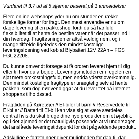
Vurderet til
3.7
ud af 5 stjerner baseret på
1
anmeldelser
Flere online webshops yder nu om stunder en række
forskellige former for fragt. Den mest anvendte er nu om
dage levering til en pakkeshop, fordi du så har fuld
fleksibilitet til at hente de bestilte varer når det passer ind i
din hverdag. Fragtløsningen er altså vældig nem, og i
mange tilfælde ligeledes den mindst kostelige
leveringsløsning ved køb af Blybatteri 12V 22Ah – FGS
FGC22208.
Du kunne omvendt forsøge at få ordren leveret hjem til dig
eller til hvor du arbejder. Leveringsmetoden er i regelen en
sjat mere omkostningsfuld, men endda yderst overkommelig.
Den mindst kostelige fragttype er unægtelig selv at hente
pakken, som dog nødvendiggør at du lever tæt på internet
shoppens tilholdssted.
Fragttiden på Køretøjer // El-biler til børn // Reservedele til
El-biler // Batteri til El-bil kan vise sig at være særdeles
central hvis du skal bruge dine nye produkter om et øjeblik,
og i det øjemed er det naturligvis passende at vi undersøger
det anslåede leveringstidspunkt for det pågældende produkt.
Adskillige e-forretninger giver muligheden for dag-til-dag