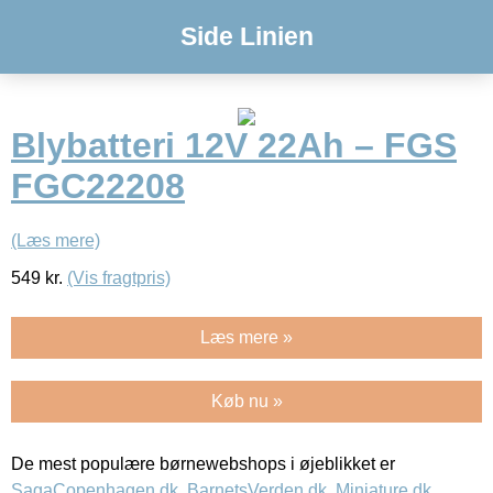
Side Linien
Blybatteri 12V 22Ah – FGS
FGC22208
(Læs mere)
549
kr.
(Vis fragtpris)
Læs mere »
Køb nu »
De mest populære børnewebshops i øjeblikket er
SagaCopenhagen.dk
,
BarnetsVerden.dk
,
Miniature.dk
,