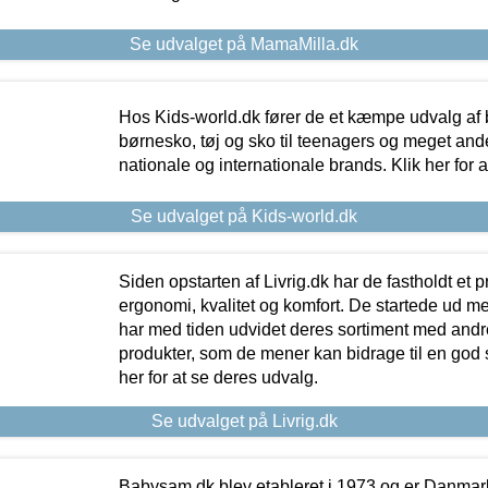
Se udvalget på MamaMilla.dk
Hos Kids-world.dk fører de et kæmpe udvalg af b
børnesko, tøj og sko til teenagers og meget ande
nationale og internationale brands. Klik her for 
Se udvalget på Kids-world.dk
Siden opstarten af Livrig.dk har de fastholdt et 
ergonomi, kvalitet og komfort. De startede ud 
har med tiden udvidet deres sortiment med andr
produkter, som de mener kan bidrage til en god s
her for at se deres udvalg.
Se udvalget på Livrig.dk
Babysam.dk blev etableret i 1973 og er Danmar