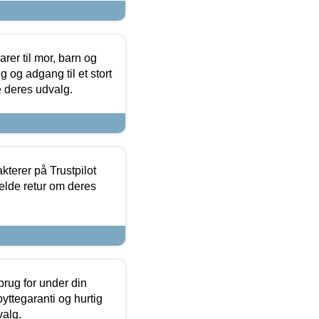
er til mor, barn og
 og adgang til et stort
se deres udvalg.
kterer på Trustpilot
elde retur om deres
brug for under din
yttegaranti og hurtig
valg.