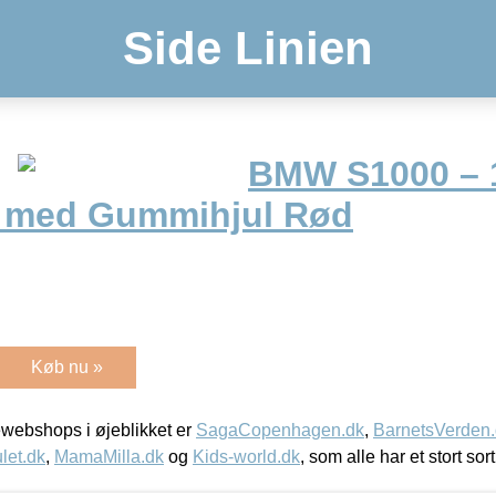
Side Linien
BMW S1000 – 
l med Gummihjul Rød
Køb nu »
webshops i øjeblikket er
SagaCopenhagen.dk
,
BarnetsVerden
let.dk
,
MamaMilla.dk
og
Kids-world.dk
, som alle har et stort sor