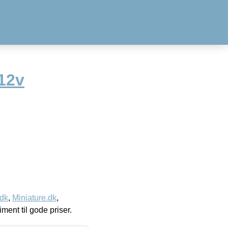
12v
.dk
,
Miniature.dk
,
timent til gode priser.