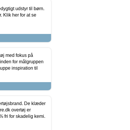
tigt udstyr til børn.
 Klik her for at se
tøj med fokus på
t inden for målgruppen
ppe inspiration til
vertøjsbrand. De klæder
ure.dk overtøj er
fri for skadelig kemi.