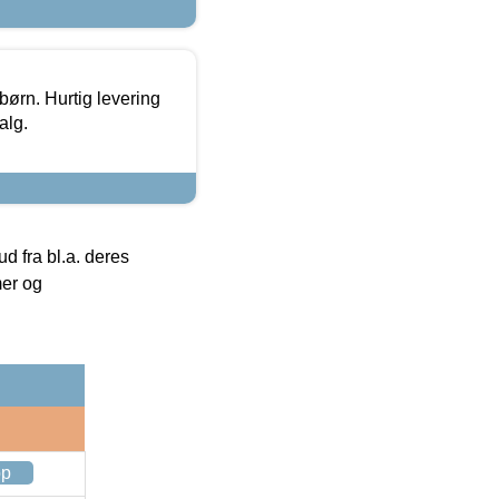
 børn. Hurtig levering
alg.
 fra bl.a. deres
mer og
op