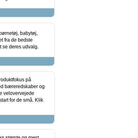
ørnetøj, babytøj,
t fra de bedste
at se deres udvalg.
produktfokus på
med bæreredskaber og
e velovervejede
tart for de små. Klik
ks største og mest