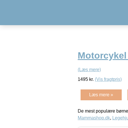
Motorcyke
(Læs mere)
1495
kr.
(Vis fragtpris)
Læs mere »
De mest populære børne
Mammashop.dk
,
Legehju