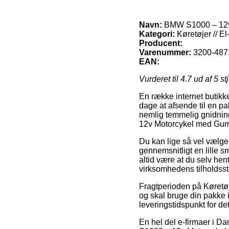
Navn:
BMW S1000 – 12v
Kategori:
Køretøjer // El-b
Producent:
Varenummer:
3200-487
EAN:
Vurderet til
4.7
ud af 5 st
En række internet butikke
dage at afsende til en pa
nemlig temmelig gnidnin
12v Motorcykel med Gum
Du kan lige så vel vælge a
gennemsnitligt en lille s
altid være at du selv he
virksomhedens tilholdsst
Fragtperioden på Køretøje
og skal bruge din pakke i
leveringstidspunkt for de
En hel del e-firmaer i 