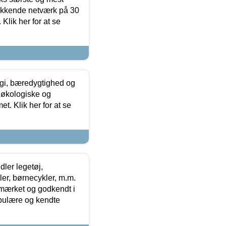
ækkende netværk på 30
Klik her for at se
gi, bæredygtighed og
 økologiske og
t. Klik her for at se
ler legetøj,
r, børnecykler, m.m.
-mærket og godkendt i
opulære og kendte