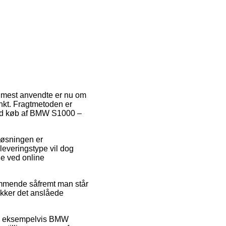
en mest anvendte er nu om
unkt. Fragtmetoden er
ved køb af BMW S1000 –
 Løsningen er
 leveringstype vil dog
ge ved online
temmende såfremt man står
jekker det anslåede
re, eksempelvis BMW