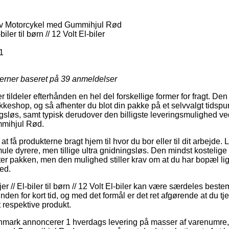
 Motorcykel med Gummihjul Rød
iler til børn // 12 Volt El-biler
1
jerner baseret på
39
anmeldelser
r tildeler efterhånden en hel del forskellige former for fragt. D
kkeshop, og så afhenter du blot din pakke på et selvvalgt tidsp
gsløs, samt typisk derudover den billigste leveringsmulighed 
mihjul Rød.
t få produkterne bragt hjem til hvor du bor eller til dit arbejde.
mule dyrere, men tillige ultra gnidningsløs. Den mindst kostelige
nter pakken, men den mulighed stiller krav om at du har bopæl li
ed.
r // El-biler til børn // 12 Volt El-biler kan være særdeles bes
nden for kort tid, og med det formål er det ret afgørende at du t
t respektive produkt.
Danmark annoncerer 1 hverdags levering på masser af varenum