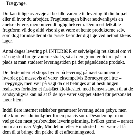
– Trægynge.
Du kan tillige overveje at bestille varerne til levering til din bopæl
eller til hvor du arbejder. Fragtløsningen bliver sædvanligvis en
anelse dyrere, men omvendt rigtig bekvem. Den mest letkøbte
fragtform vil dog altid vise sig at være at hente produkterne selv,
som dog forudsætter at du fysisk befinder dig lige ved netbutikkens
lager.
Antal dages levering på
INTERIØR
er selvfølgelig ret aktuel om vi
står og skal bruge varerne straks, så af den grund er det ret på sin
plads at man studerer leveringstiden på det pågældende produkt.
De fleste internet shops byder på levering på næstkommende
hverdag på massevis af varer, eksempelvis Børnegynge i træ –
Trægynge, men vær på vagt da det betinges af at bestillingen
realiseres forinden et fastslået klokkeslæt, med hensynstagen til at de
sandsynligvis kan nå at få de nye varer skippet afsted før personalet
tager hjem.
Indtil flere internet selskaber garanterer levering uden gebyr, men
ofte kun hvis du indkøber for en præcis sum. Desuden bør man
vælge den mest prisbevidste leveringsløsning, hvilket gerne – uanset
om man er nær Vejle, Middelfart eller Hundested – vil være at få
dem til at bringe din pakke til et afhentningssted.