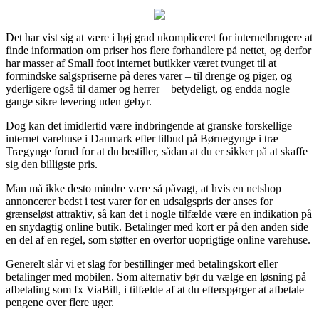
Det har vist sig at være i høj grad ukompliceret for internetbrugere at
finde information om priser hos flere forhandlere på nettet, og derfor
har masser af Small foot internet butikker været tvunget til at
formindske salgspriserne på deres varer – til drenge og piger, og
yderligere også til damer og herrer – betydeligt, og endda nogle
gange sikre levering uden gebyr.
Dog kan det imidlertid være indbringende at granske forskellige
internet varehuse i Danmark efter tilbud på Børnegynge i træ –
Trægynge forud for at du bestiller, sådan at du er sikker på at skaffe
sig den billigste pris.
Man må ikke desto mindre være så påvagt, at hvis en netshop
annoncerer bedst i test varer for en udsalgspris der anses for
grænseløst attraktiv, så kan det i nogle tilfælde være en indikation på
en snydagtig online butik. Betalinger med kort er på den anden side
en del af en regel, som støtter en overfor uoprigtige online varehuse.
Generelt slår vi et slag for bestillinger med betalingskort eller
betalinger med mobilen. Som alternativ bør du vælge en løsning på
afbetaling som fx ViaBill, i tilfælde af at du efterspørger at afbetale
pengene over flere uger.