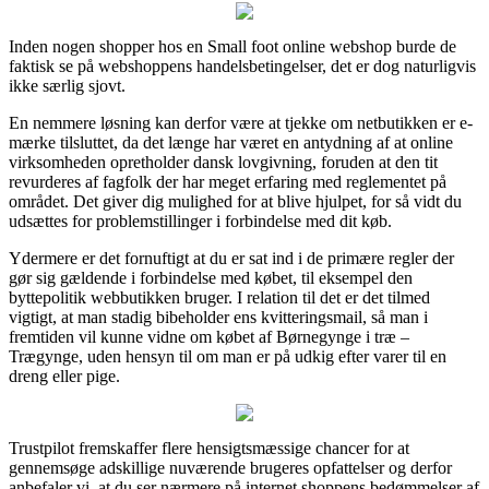
Inden nogen shopper hos en Small foot online webshop burde de
faktisk se på webshoppens handelsbetingelser, det er dog naturligvis
ikke særlig sjovt.
En nemmere løsning kan derfor være at tjekke om netbutikken er e-
mærke tilsluttet, da det længe har været en antydning af at online
virksomheden opretholder dansk lovgivning, foruden at den tit
revurderes af fagfolk der har meget erfaring med reglementet på
området. Det giver dig mulighed for at blive hjulpet, for så vidt du
udsættes for problemstillinger i forbindelse med dit køb.
Ydermere er det fornuftigt at du er sat ind i de primære regler der
gør sig gældende i forbindelse med købet, til eksempel den
byttepolitik webbutikken bruger. I relation til det er det tilmed
vigtigt, at man stadig bibeholder ens kvitteringsmail, så man i
fremtiden vil kunne vidne om købet af Børnegynge i træ –
Trægynge, uden hensyn til om man er på udkig efter varer til en
dreng eller pige.
Trustpilot fremskaffer flere hensigtsmæssige chancer for at
gennemsøge adskillige nuværende brugeres opfattelser og derfor
anbefaler vi, at du ser nærmere på internet shoppens bedømmelser af