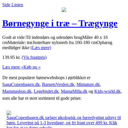
Side Linien
Børnegynge i træ – Trægynge
Godt at vide:Til indendørs og udendørs brugMåler 40 x 16
cmMateriale: træJusterbare nylonreb fra 100-180 cmOphæng
medfølger ikke
(Læs mere)
139.95
kr.
(Vis fragtpris)
Læs mere »
Køb nu »
De mest populære børnewebshops i øjeblikket er
SagaCopenhagen.dk
,
BarnetsVerden.dk
,
Miniature.dk
,
Mammashop.dk
,
Legehjulet.dk
,
MamaMilla.dk
og
Kids-world.dk
,
som alle har et stort sortiment til gode priser.
SagaCopenhagen.dk sælger økologisk og bæredygtigt udstyr til
børn. Levering på 1-3 hverdage, og fri fragt over 499 kr. Klik
her for at se deres udvalg.