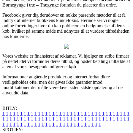
Børnegynge i træ – Trægynge forinden du placerer din ordre.
Facebook giver dig derudover en række passende metoder til at få
indtryk af internet butikkens kundefokus. Herinde ser vi nogle
online forretninger hvor du kan publicere en bedømmelse af deres
køb, hvilket på samme måde må udnyttes til at vurdere tilfredsheden
hos kunderne.
Vores website er finansieret af reklamer. Vi hjælper en stribe firmaer
på nettet idet vi formidler deres tilbud, og høster betaling i tilfælde af
at en af vores besøgende udfører et køb.
Informationer angående produkter og internet forhandlere
vedligeholdes ofte, men der gives ikke garantier imod
modifikationer der måtte være lavet siden sidste opdatering af de
anvendte data.
BITLY:
1
1
1
1
1
1
1
1
1
1
1
1
1
1
1
1
1
1
1
1
1
1
1
1
1
1
1
1
1
1
1
1
1
1
1
1
1
1
1
1
1
1
1
1
1
1
1
1
1
1
1
1
1
1
1
1
1
1
1
1
1
1
1
1
1
1
1
1
1
1
1
1
1
1
1
1
1
1
1
1
1
1
1
1
1
1
1
1
1
1
1
1
1
1
1
1
1
1
1
1
SPOTIFY: