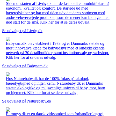
Siden opstarten af Livrig.dk har de fastholdt et produktfokus på
ergonomi, kvalitet og komfort. De startede ud med
bæreredskaber og har med tiden udvidet deres sortiment med
andre velovervejede produkter, som de mener kan bidrage til en
god start for de små. Klik her for at se deres udvalg.
Se udvalget på Livrig.dk
Babysam.dk blev etableret i 1973 og er Danmarks største og
mest innovative kæde for babyudstyr med et landsdækkende
netværk på 30 detailbutikker, samt institutionssalg og webshop.
Klik her for at se deres udvalg.
Se udvalget på Babysam.dk
Hos Naturebaby.dk har de 100% fokus på økologi,
bæredygtighed og ingen kemi. Naturebaby.dk er Danmarks
største økologiske og miljøvenlige univers til baby, mor, barn
og hjemmet. Klik her for at se deres udvalg.
Se udvalget på Naturebaby.dk
Eurotoys.dk er en dansk virksomhed som forhandler legetøj,