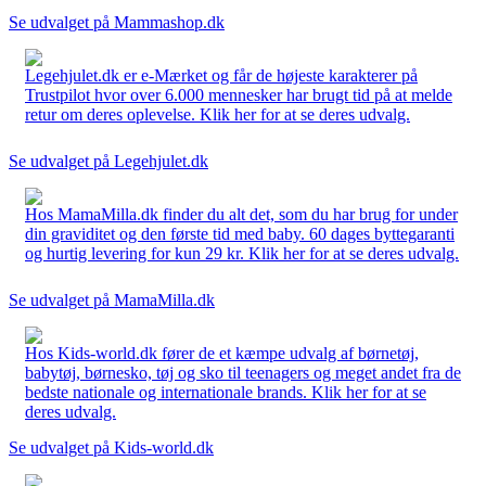
Se udvalget på Mammashop.dk
Legehjulet.dk er e-Mærket og får de højeste karakterer på
Trustpilot hvor over 6.000 mennesker har brugt tid på at melde
retur om deres oplevelse. Klik her for at se deres udvalg.
Se udvalget på Legehjulet.dk
Hos MamaMilla.dk finder du alt det, som du har brug for under
din graviditet og den første tid med baby. 60 dages byttegaranti
og hurtig levering for kun 29 kr. Klik her for at se deres udvalg.
Se udvalget på MamaMilla.dk
Hos Kids-world.dk fører de et kæmpe udvalg af børnetøj,
babytøj, børnesko, tøj og sko til teenagers og meget andet fra de
bedste nationale og internationale brands. Klik her for at se
deres udvalg.
Se udvalget på Kids-world.dk