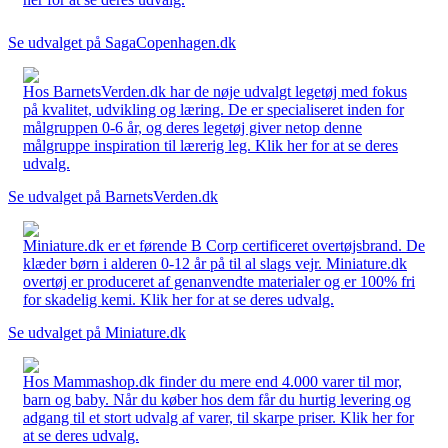
Se udvalget på SagaCopenhagen.dk
Hos BarnetsVerden.dk har de nøje udvalgt legetøj med fokus
på kvalitet, udvikling og læring. De er specialiseret inden for
målgruppen 0-6 år, og deres legetøj giver netop denne
målgruppe inspiration til lærerig leg. Klik her for at se deres
udvalg.
Se udvalget på BarnetsVerden.dk
Miniature.dk er et førende B Corp certificeret overtøjsbrand. De
klæder børn i alderen 0-12 år på til al slags vejr. Miniature.dk
overtøj er produceret af genanvendte materialer og er 100% fri
for skadelig kemi. Klik her for at se deres udvalg.
Se udvalget på Miniature.dk
Hos Mammashop.dk finder du mere end 4.000 varer til mor,
barn og baby. Når du køber hos dem får du hurtig levering og
adgang til et stort udvalg af varer, til skarpe priser. Klik her for
at se deres udvalg.