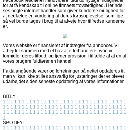
Facebook resulterer i endvidere fuldt ud nyttige muligheder
for at få kendskab til online firmaets troværdighed. Herinde
ses nogle internet handler som giver kunderne mulighed for
at nedfælde en vurdering af deres købsoplevelse, som lige
så vel burde tages i brug til at afveje hvor tilfredse kunderne
er.
Vores website er finansieret af indtægter fra annoncer. Vi
arbejder sammen med et hav af e-forhandlere hvori vi
formidler deres tilbud, og tjener provision i tilfælde af at en af
vores brugere fuldfører en handel.
Fakta angående varer og forretninger på nettet opdateres tit,
men vi kan ikke stilles ansvarlig for justeringer der er blevet
udarbejdet siden seneste opdatering af vores informationer.
BITLY:
1
1
1
1
1
1
1
1
1
1
1
1
1
1
1
1
1
1
1
1
1
1
1
1
1
1
1
1
1
1
1
1
1
1
1
1
1
1
1
1
1
1
1
1
1
1
1
1
1
1
1
1
1
1
1
1
1
1
1
1
1
1
1
1
1
1
1
1
1
1
1
1
1
1
1
1
1
1
1
1
1
1
1
1
1
1
1
1
1
1
1
1
1
1
1
1
1
1
1
1
SPOTIFY:
1
1
1
1
1
1
1
1
1
1
1
1
1
1
1
1
1
1
1
1
1
1
1
1
1
1
1
1
1
1
1
1
1