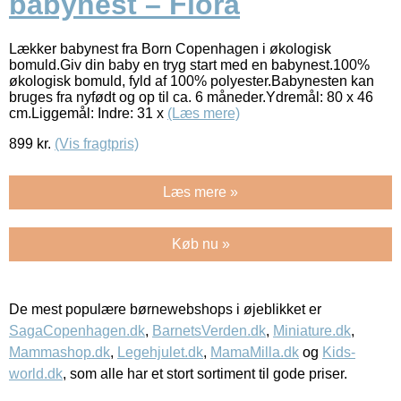
babynest – Flora
Lækker babynest fra Born Copenhagen i økologisk
bomuld.Giv din baby en tryg start med en babynest.100%
økologisk bomuld, fyld af 100% polyester.Babynesten kan
bruges fra nyfødt og op til ca. 6 måneder.Ydremål: 80 x 46
cm.Liggemål: Indre: 31 x
(Læs mere)
899
kr.
(Vis fragtpris)
Læs mere »
Køb nu »
De mest populære børnewebshops i øjeblikket er
SagaCopenhagen.dk
,
BarnetsVerden.dk
,
Miniature.dk
,
Mammashop.dk
,
Legehjulet.dk
,
MamaMilla.dk
og
Kids-
world.dk
, som alle har et stort sortiment til gode priser.