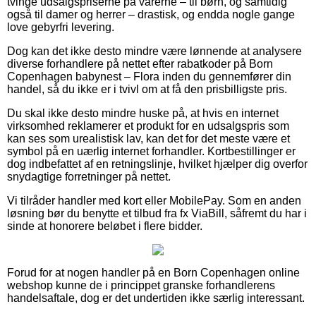
tvinge udsalgspriserne på varerne – til børn, og samtidig
også til damer og herrer – drastisk, og endda nogle gange
love gebyrfri levering.
Dog kan det ikke desto mindre være lønnende at analysere
diverse forhandlere på nettet efter rabatkoder på Born
Copenhagen babynest – Flora inden du gennemfører din
handel, så du ikke er i tvivl om at få den prisbilligste pris.
Du skal ikke desto mindre huske på, at hvis en internet
virksomhed reklamerer et produkt for en udsalgspris som
kan ses som urealistisk lav, kan det for det meste være et
symbol på en uærlig internet forhandler. Kortbestillinger er
dog indbefattet af en retningslinje, hvilket hjælper dig overfor
snydagtige forretninger på nettet.
Vi tilråder handler med kort eller MobilePay. Som en anden
løsning bør du benytte et tilbud fra fx ViaBill, såfremt du har i
sinde at honorere beløbet i flere bidder.
Forud for at nogen handler på en Born Copenhagen online
webshop kunne de i princippet granske forhandlerens
handelsaftale, dog er det undertiden ikke særlig interessant.