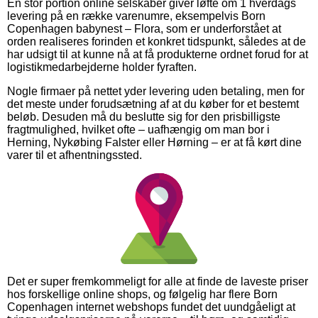
En stor portion online selskaber giver løfte om 1 hverdags
levering på en række varenumre, eksempelvis Born
Copenhagen babynest – Flora, som er underforstået at
orden realiseres forinden et konkret tidspunkt, således at de
har udsigt til at kunne nå at få produkterne ordnet forud for at
logistikmedarbejderne holder fyraften.
Nogle firmaer på nettet yder levering uden betaling, men for
det meste under forudsætning af at du køber for et bestemt
beløb. Desuden må du beslutte sig for den prisbilligste
fragtmulighed, hvilket ofte – uafhængig om man bor i
Herning, Nykøbing Falster eller Hørning – er at få kørt dine
varer til et afhentningssted.
Det er super fremkommeligt for alle at finde de laveste priser
hos forskellige online shops, og følgelig har flere Born
Copenhagen internet webshops fundet det uundgåeligt at