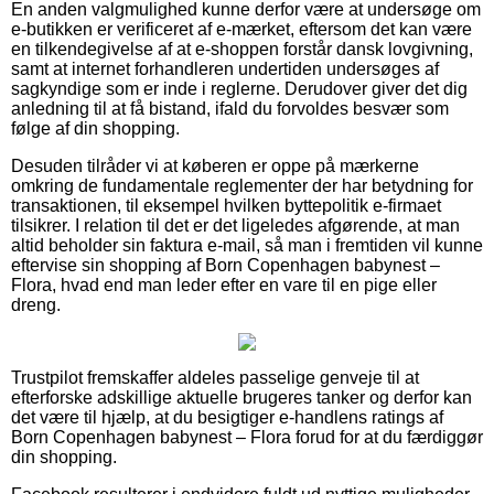
En anden valgmulighed kunne derfor være at undersøge om
e-butikken er verificeret af e-mærket, eftersom det kan være
en tilkendegivelse af at e-shoppen forstår dansk lovgivning,
samt at internet forhandleren undertiden undersøges af
sagkyndige som er inde i reglerne. Derudover giver det dig
anledning til at få bistand, ifald du forvoldes besvær som
følge af din shopping.
Desuden tilråder vi at køberen er oppe på mærkerne
omkring de fundamentale reglementer der har betydning for
transaktionen, til eksempel hvilken byttepolitik e-firmaet
tilsikrer. I relation til det er det ligeledes afgørende, at man
altid beholder sin faktura e-mail, så man i fremtiden vil kunne
eftervise sin shopping af Born Copenhagen babynest –
Flora, hvad end man leder efter en vare til en pige eller
dreng.
Trustpilot fremskaffer aldeles passelige genveje til at
efterforske adskillige aktuelle brugeres tanker og derfor kan
det være til hjælp, at du besigtiger e-handlens ratings af
Born Copenhagen babynest – Flora forud for at du færdiggør
din shopping.