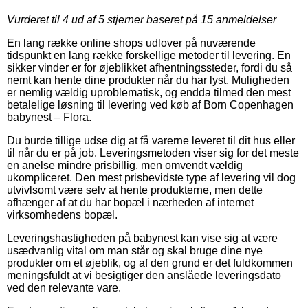
Vurderet til
4
ud af 5 stjerner baseret på
15
anmeldelser
En lang række online shops udlover på nuværende
tidspunkt en lang række forskellige metoder til levering. En
sikker vinder er for øjeblikket afhentningssteder, fordi du så
nemt kan hente dine produkter når du har lyst. Muligheden
er nemlig vældig uproblematisk, og endda tilmed den mest
betalelige løsning til levering ved køb af Born Copenhagen
babynest – Flora.
Du burde tillige udse dig at få varerne leveret til dit hus eller
til når du er på job. Leveringsmetoden viser sig for det meste
en anelse mindre prisbillig, men omvendt vældig
ukompliceret. Den mest prisbevidste type af levering vil dog
utvivlsomt være selv at hente produkterne, men dette
afhænger af at du har bopæl i nærheden af internet
virksomhedens bopæl.
Leveringshastigheden på babynest kan vise sig at være
usædvanlig vital om man står og skal bruge dine nye
produkter om et øjeblik, og af den grund er det fuldkommen
meningsfuldt at vi besigtiger den anslåede leveringsdato
ved den relevante vare.