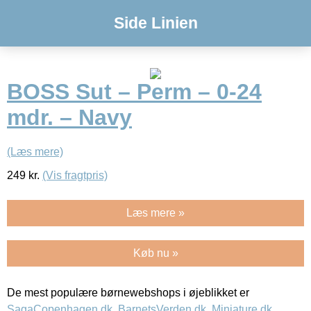
Side Linien
BOSS Sut – Perm – 0-24
mdr. – Navy
(Læs mere)
249
kr.
(Vis fragtpris)
Læs mere »
Køb nu »
De mest populære børnewebshops i øjeblikket er
SagaCopenhagen.dk
,
BarnetsVerden.dk
,
Miniature.dk
,