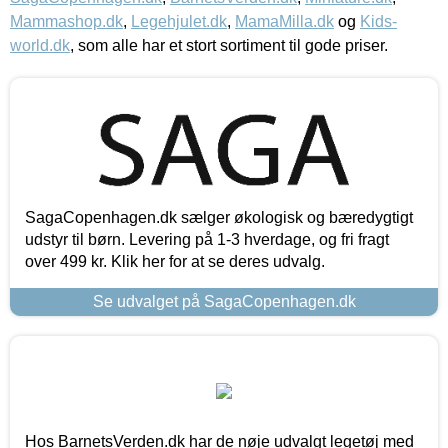
Mammashop.dk
,
Legehjulet.dk
,
MamaMilla.dk
og
Kids-
world.dk
, som alle har et stort sortiment til gode priser.
SagaCopenhagen.dk sælger økologisk og bæredygtigt
udstyr til børn. Levering på 1-3 hverdage, og fri fragt
over 499 kr. Klik her for at se deres udvalg.
Se udvalget på SagaCopenhagen.dk
Hos BarnetsVerden.dk har de nøje udvalgt legetøj med