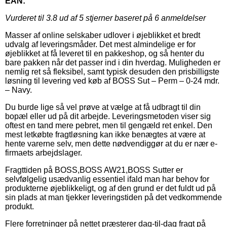
EAN:
Vurderet til
3.8
ud af 5 stjerner baseret på
6
anmeldelser
Masser af online selskaber udlover i øjeblikket et bredt
udvalg af leveringsmåder. Det mest almindelige er for
øjeblikket at få leveret til en pakkeshop, og så henter du
bare pakken når det passer ind i din hverdag. Muligheden er
nemlig ret så fleksibel, samt typisk desuden den prisbilligste
løsning til levering ved køb af BOSS Sut – Perm – 0-24 mdr.
– Navy.
Du burde lige så vel prøve at vælge at få udbragt til din
bopæl eller ud på dit arbejde. Leveringsmetoden viser sig
oftest en tand mere pebret, men til gengæld ret enkel. Den
mest letkøbte fragtløsning kan ikke benægtes at være at
hente varerne selv, men dette nødvendiggør at du er nær e-
firmaets arbejdslager.
Fragttiden på BOSS,BOSS AW21,BOSS Sutter er
selvfølgelig usædvanlig essentiel ifald man har behov for
produkterne øjeblikkeligt, og af den grund er det fuldt ud på
sin plads at man tjekker leveringstiden på det vedkommende
produkt.
Flere forretninger på nettet præsterer dag-til-dag fragt på