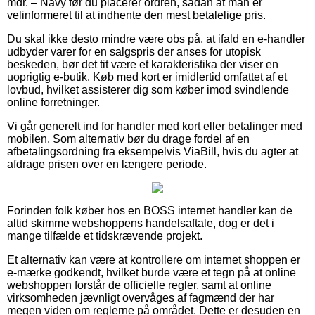
mdr. – Navy før du placerer ordren, sådan at man er
velinformeret til at indhente den mest betalelige pris.
Du skal ikke desto mindre være obs på, at ifald en e-handler
udbyder varer for en salgspris der anses for utopisk
beskeden, bør det tit være et karakteristika der viser en
uoprigtig e-butik. Køb med kort er imidlertid omfattet af et
lovbud, hvilket assisterer dig som køber imod svindlende
online forretninger.
Vi går generelt ind for handler med kort eller betalinger med
mobilen. Som alternativ bør du drage fordel af en
afbetalingsordning fra eksempelvis ViaBill, hvis du agter at
afdrage prisen over en længere periode.
Forinden folk køber hos en BOSS internet handler kan de
altid skimme webshoppens handelsaftale, dog er det i
mange tilfælde et tidskrævende projekt.
Et alternativ kan være at kontrollere om internet shoppen er
e-mærke godkendt, hvilket burde være et tegn på at online
webshoppen forstår de officielle regler, samt at online
virksomheden jævnligt overvåges af fagmænd der har
megen viden om reglerne på området. Dette er desuden en