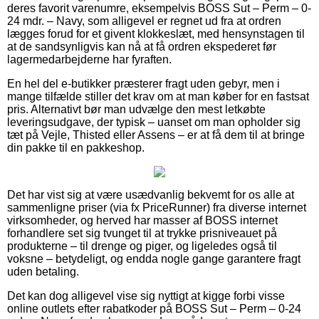
deres favorit varenumre, eksempelvis BOSS Sut – Perm – 0-
24 mdr. – Navy, som alligevel er regnet ud fra at ordren
lægges forud for et givent klokkeslæt, med hensynstagen til
at de sandsynligvis kan nå at få ordren ekspederet før
lagermedarbejderne har fyraften.
En hel del e-butikker præsterer fragt uden gebyr, men i
mange tilfælde stiller det krav om at man køber for en fastsat
pris. Alternativt bør man udvælge den mest letkøbte
leveringsudgave, der typisk – uanset om man opholder sig
tæt på Vejle, Thisted eller Assens – er at få dem til at bringe
din pakke til en pakkeshop.
Det har vist sig at være usædvanlig bekvemt for os alle at
sammenligne priser (via fx PriceRunner) fra diverse internet
virksomheder, og herved har masser af BOSS internet
forhandlere set sig tvunget til at trykke prisniveauet på
produkterne – til drenge og piger, og ligeledes også til
voksne – betydeligt, og endda nogle gange garantere fragt
uden betaling.
Det kan dog alligevel vise sig nyttigt at kigge forbi visse
online outlets efter rabatkoder på BOSS Sut – Perm – 0-24