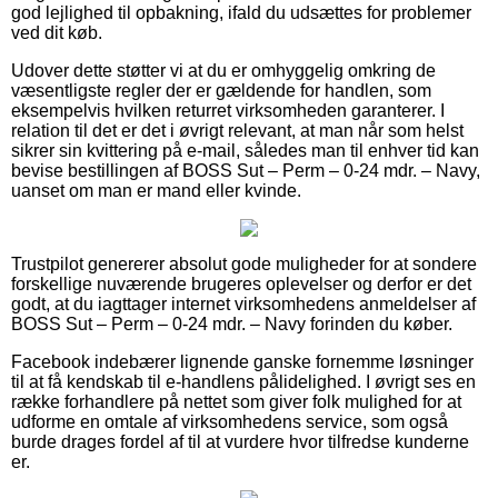
god lejlighed til opbakning, ifald du udsættes for problemer
ved dit køb.
Udover dette støtter vi at du er omhyggelig omkring de
væsentligste regler der er gældende for handlen, som
eksempelvis hvilken returret virksomheden garanterer. I
relation til det er det i øvrigt relevant, at man når som helst
sikrer sin kvittering på e-mail, således man til enhver tid kan
bevise bestillingen af BOSS Sut – Perm – 0-24 mdr. – Navy,
uanset om man er mand eller kvinde.
Trustpilot genererer absolut gode muligheder for at sondere
forskellige nuværende brugeres oplevelser og derfor er det
godt, at du iagttager internet virksomhedens anmeldelser af
BOSS Sut – Perm – 0-24 mdr. – Navy forinden du køber.
Facebook indebærer lignende ganske fornemme løsninger
til at få kendskab til e-handlens pålidelighed. I øvrigt ses en
række forhandlere på nettet som giver folk mulighed for at
udforme en omtale af virksomhedens service, som også
burde drages fordel af til at vurdere hvor tilfredse kunderne
er.