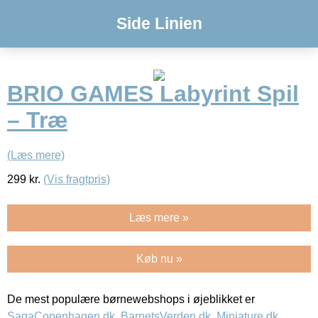
Side Linien
BRIO GAMES Labyrint Spil
– Træ
(Læs mere)
299
kr.
(Vis fragtpris)
Læs mere »
Køb nu »
De mest populære børnewebshops i øjeblikket er
SagaCopenhagen.dk
,
BarnetsVerden.dk
,
Miniature.dk
,