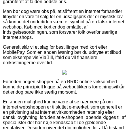
garanteret at få den bedste pris.
Man bør dog være obs på, at såfremt en internet forhandler
tilbyder en vare til salg for en udsalgspris der er mystisk lav,
så kunne det undertiden være et symbol på en falsk internet
webshop. Køb med kort er dog omfattet af
Indsigelsesordningen, som forsvarer folk overfor uærlige
internet shops.
Generelt slår vi et slag for bestillinger med kort eller
MobilePay. Som en anden løsning bør du udnytte et tilbud
som eksempelvis ViaBill, ifald du vil finansiere
omkostningerne over tid.
Forinden nogen shopper på en BRIO online virksomhed
kunne de principielt kigge på webbutikkens forretningsvilkår,
det er dog bare ikke særlig morsomt.
En anden mulighed kunne være at se nærmere på om
internet webshoppen er tilsluttet e-mærket, som generelt er
en påvisning af at internet virksomheden retter sig efter
dansk lovgivning, foruden at e-shoppen løbende kigges til af
specialister der har nøje kendskab til de gældende
regulativer. Desuden giver det dig mulighed for at få bistand,