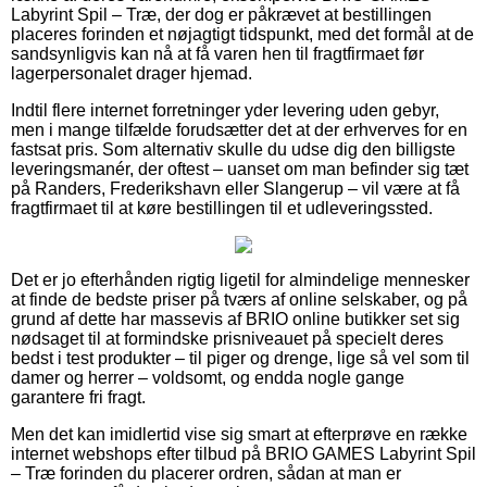
Labyrint Spil – Træ, der dog er påkrævet at bestillingen
placeres forinden et nøjagtigt tidspunkt, med det formål at de
sandsynligvis kan nå at få varen hen til fragtfirmaet før
lagerpersonalet drager hjemad.
Indtil flere internet forretninger yder levering uden gebyr,
men i mange tilfælde forudsætter det at der erhverves for en
fastsat pris. Som alternativ skulle du udse dig den billigste
leveringsmanér, der oftest – uanset om man befinder sig tæt
på Randers, Frederikshavn eller Slangerup – vil være at få
fragtfirmaet til at køre bestillingen til et udleveringssted.
Det er jo efterhånden rigtig ligetil for almindelige mennesker
at finde de bedste priser på tværs af online selskaber, og på
grund af dette har massevis af BRIO online butikker set sig
nødsaget til at formindske prisniveauet på specielt deres
bedst i test produkter – til piger og drenge, lige så vel som til
damer og herrer – voldsomt, og endda nogle gange
garantere fri fragt.
Men det kan imidlertid vise sig smart at efterprøve en række
internet webshops efter tilbud på BRIO GAMES Labyrint Spil
– Træ forinden du placerer ordren, sådan at man er