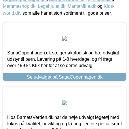
Mammashop.dk
,
Legehjulet.dk
,
MamaMilla.dk
og
Kids-
world.dk
, som alle har et stort sortiment til gode priser.
SagaCopenhagen.dk sælger økologisk og bæredygtigt
udstyr til børn. Levering på 1-3 hverdage, og fri fragt
over 499 kr. Klik her for at se deres udvalg.
Se udvalget på SagaCopenhagen.dk
Hos BarnetsVerden.dk har de nøje udvalgt legetøj med
fokus på kvalitet, udvikling og læring. De er specialiseret