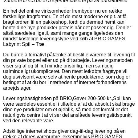
Vurderet til
4.5
ud af 5 stjerner baseret på
34
anmeldelser
En hel del online virksomheder frembyder nu en række
forskellige fragtformer. En af de mest moderne er p.t. at få
bragt ordren til en pakkeshop, fordi du dermed nemt kan
hente dine nye produkter præcis når det passer dig. Den er
altså særdeles ligetil, samt mange gange ligeledes den
mindst kostelige leveringstype ved køb af BRIO GAMES
Labyrint Spil – Træ.
Du burde alternativt påtænke at bestille varerne til levering til
din private bopæl eller ud på dit arbejde. Leveringsmetoden
viser sig af og til lidt mindre prisbillig, men samtidig
ualmindeligt ukompliceret. Den mest letkøbte fragttype vil
dog utvivlsomt være selv at hente produkterne, som dog er
betinget af at du bor i nærheden af internet forhandlerens
arbejdslager.
Leveringshastigheden på BRIO,Gaver 200-500 kr.,Spil kan
være særdeles essentiel i tilfælde af at du absolut skal bruge
dine nye produkter om et øjeblik, så med det formål er det
naturligvis centralt at vi ser det anslåede leveringstidspunkt
ved den relevante vare.
Adskillige internet shops giver dag-til-dag levering på en
række af deres varenumre, eksempelvis BRIO GAMES