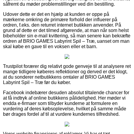
såfremt du møder problemstillinger ved din bestilling.
Udover dette er det en hjælp at kunden er oppe på
mærkerne omkring de primære forhold der influerer på
ordren, f.eks. den returret internet butikken anvender. På
grund af dette er det tilmed afgørende, at man når som helst
bibeholder sin e-mail kvittering, så man senere kan bekræfte
ordren af BRIO GAMES Labyrint Spil – Træ, uanset om man
skal købe en gave til en voksen eller et barn.
Trustpilot forærer dig relativt gode genveje til at analysere ret
mange tidligere køberes reflektioner og derved er det klogt,
at du sonderer netbutikkens omtaler af BRIO GAMES
Labyrint Spil – Træ før du køber.
Facebook indebærer desuden absolut tiltalende chancer for
at få indtryk af online butikkens pålidelighed. Her møder vi
endda e-firmaer som tilbyder kunderne at formulere en
vurdering af deres købsoplevelse, hvilket på samme måde
bør drages fordel af til at vurdere kundernes tilfredshed.
Vores website finansieres af reklamer. Vi har et tæt