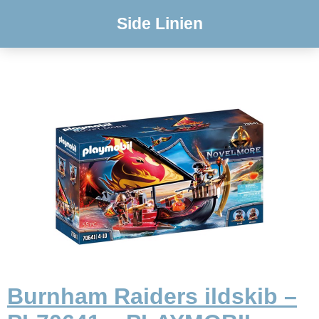
Side Linien
Burnham Raiders ildskib –