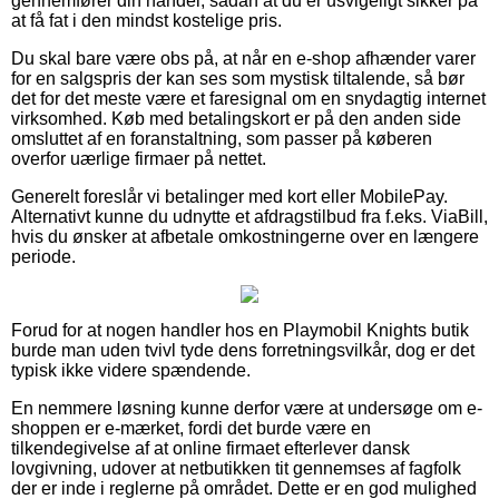
gennemfører din handel, sådan at du er usvigeligt sikker på
at få fat i den mindst kostelige pris.
Du skal bare være obs på, at når en e-shop afhænder varer
for en salgspris der kan ses som mystisk tiltalende, så bør
det for det meste være et faresignal om en snydagtig internet
virksomhed. Køb med betalingskort er på den anden side
omsluttet af en foranstaltning, som passer på køberen
overfor uærlige firmaer på nettet.
Generelt foreslår vi betalinger med kort eller MobilePay.
Alternativt kunne du udnytte et afdragstilbud fra f.eks. ViaBill,
hvis du ønsker at afbetale omkostningerne over en længere
periode.
Forud for at nogen handler hos en Playmobil Knights butik
burde man uden tvivl tyde dens forretningsvilkår, dog er det
typisk ikke videre spændende.
En nemmere løsning kunne derfor være at undersøge om e-
shoppen er e-mærket, fordi det burde være en
tilkendegivelse af at online firmaet efterlever dansk
lovgivning, udover at netbutikken tit gennemses af fagfolk
der er inde i reglerne på området. Dette er en god mulighed