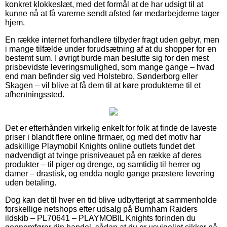
konkret klokkeslæt, med det formål at de har udsigt til at
kunne nå at få varerne sendt afsted før medarbejderne tager
hjem.
En række internet forhandlere tilbyder fragt uden gebyr, men
i mange tilfælde under forudsætning af at du shopper for en
bestemt sum. I øvrigt burde man beslutte sig for den mest
prisbevidste leveringsmulighed, som mange gange – hvad
end man befinder sig ved Holstebro, Sønderborg eller
Skagen – vil blive at få dem til at køre produkterne til et
afhentningssted.
Det er efterhånden virkelig enkelt for folk at finde de laveste
priser i blandt flere online firmaer, og med det motiv har
adskillige Playmobil Knights online outlets fundet det
nødvendigt at tvinge prisniveauet på en række af deres
produkter – til piger og drenge, og samtidig til herrer og
damer – drastisk, og endda nogle gange præstere levering
uden betaling.
Dog kan det til hver en tid blive udbytterigt at sammenholde
forskellige netshops efter udsalg på Burnham Raiders
ildskib – PL70641 – PLAYMOBIL Knights forinden du