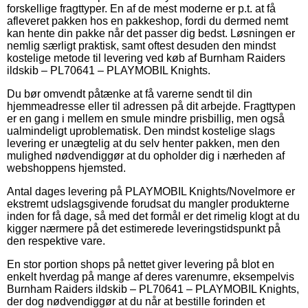
forskellige fragttyper. En af de mest moderne er p.t. at få
afleveret pakken hos en pakkeshop, fordi du dermed nemt
kan hente din pakke når det passer dig bedst. Løsningen er
nemlig særligt praktisk, samt oftest desuden den mindst
kostelige metode til levering ved køb af Burnham Raiders
ildskib – PL70641 – PLAYMOBIL Knights.
Du bør omvendt påtænke at få varerne sendt til din
hjemmeadresse eller til adressen på dit arbejde. Fragttypen
er en gang i mellem en smule mindre prisbillig, men også
ualmindeligt uproblematisk. Den mindst kostelige slags
levering er unægtelig at du selv henter pakken, men den
mulighed nødvendiggør at du opholder dig i nærheden af
webshoppens hjemsted.
Antal dages levering på PLAYMOBIL Knights/Novelmore er
ekstremt udslagsgivende forudsat du mangler produkterne
inden for få dage, så med det formål er det rimelig klogt at du
kigger nærmere på det estimerede leveringstidspunkt på
den respektive vare.
En stor portion shops på nettet giver levering på blot en
enkelt hverdag på mange af deres varenumre, eksempelvis
Burnham Raiders ildskib – PL70641 – PLAYMOBIL Knights,
der dog nødvendiggør at du når at bestille forinden et