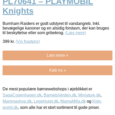
PL70641 – PLAYMOBIL
Knights
Burnham Raiders er godt udstyret til vandangreb. Inkl.
bevægelige kanoner og en alsidig forstavn, der kan bruges
til beskyttelse eller som gribekrog.
(Læs mere)
399
kr.
(Vis fragtpris)
Læs mere »
Køb nu »
De mest populære børnewebshops i øjeblikket er
SagaCopenhagen.dk
,
BarnetsVerden.dk
,
Miniature.dk
,
Mammashop.dk
,
Legehjulet.dk
,
MamaMilla.dk
og
Kids-
world.dk
, som alle har et stort sortiment til gode priser.