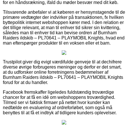
for en håndsrækning, ifald du møder besvær med dit køb.
Tilsvarende anbefaler vi at køberen er hensynstagende til de
primære vedtægter der indvirker på transaktionen, fx hvilken
byttepolitik internet webshoppen kører med. I den relation er
det tillige relevant, at man til enhver tid sikrer sin kvittering,
således man til enhver tid kan bevise ordren af Burnham
Raiders ildskib – PL70641 – PLAYMOBIL Knights, hvad end
man efterspørger produkter til en voksen eller et barn.
Trustpilot giver dig evigt værdifulde genveje til at dechifrere
diverse øvrige forbrugeres meninger og derfor er det smart,
at du udforsker online forretningens bedømmelser af
Burnham Raiders ildskib – PL70641 – PLAYMOBIL Knights
forud for at du handler.
Facebook fremskaffer ligeledes fuldstændig troværdige
chancer for at få en idé om webshoppens troværdighed.
Tilmed ser vi faktisk firmaer på nettet hvor kunder kan
nedfælde en evaluering af ordreforløbet, som også må
benyttes til at få et indtryk af tidligere kunders oplevelser.