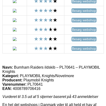
Besøg webshop
Besøg webshop
Besøg webshop
Besøg webshop
Besøg webshop
Besøg webshop
Navn:
Burnham Raiders ildskib – PL70641 – PLAYMOBIL
Knights
Kategori:
PLAYMOBIL Knights/Novelmore
Producent:
Playmobil Knights
Varenummer:
PL70641
EAN:
4008789706416
Vurderet til
3.5
ud af 5 stjerner baseret på
43
anmeldelser
En hel del webshops i Danmark yder til alt held et hav af