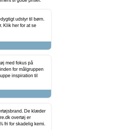
timent til gode priser.
tigt udstyr til børn.
 Klik her for at se
tøj med fokus på
t inden for målgruppen
ppe inspiration til
vertøjsbrand. De klæder
ure.dk overtøj er
fri for skadelig kemi.