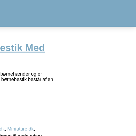
estik Med
må børnehænder og er
børnebestik består af en
.dk
,
Miniature.dk
,