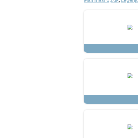
Mammashop.dk
,
Legehju