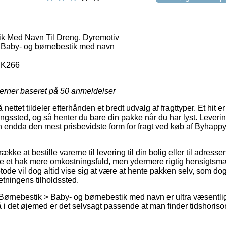
k Med Navn Til Dreng, Dyremotiv
 Baby- og børnebestik med navn
K266
jerner baseret på
50
anmeldelser
 nettet tildeler efterhånden et bredt udvalg af fragttyper. Et hit
ntningssted, og så henter du bare din pakke når du har lyst. Leveri
 endda den mest prisbevidste form for fragt ved køb af Byhapp
ække at bestille varerne til levering til din bolig eller til adresse
ne et hak mere omkostningsfuld, men ydermere rigtig hensigts
tode vil dog altid vise sig at være at hente pakken selv, som d
retningens tilholdssted.
Børnebestik > Baby- og børnebestik med navn er ultra væsentlig
å i det øjemed er det selvsagt passende at man finder tidshorison