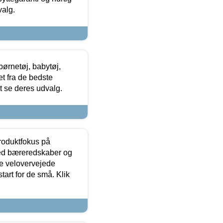
valg.
ørnetøj, babytøj,
t fra de bedste
at se deres udvalg.
produktfokus på
med bæreredskaber og
e velovervejede
tart for de små. Klik