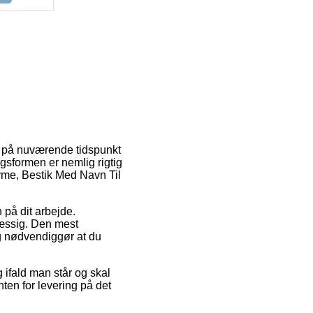
 er på nuværende tidspunkt
ngsformen er nemlig rigtig
yme, Bestik Med Navn Til
n på dit arbejde.
mæssig. Den mest
og nødvendiggør at du
 ifald man står og skal
ten for levering på det