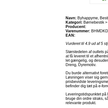
Navn:
Byhappyme, Besti
Kategori:
Børnebestik >
Producent:
Varenummer:
BHMDKD
EAN:
Vurderet til
4.9
ud af 5 st
Størstedelen af outlets på
at få leveret til et afhe
let gængelig, og desuden
Dreng, Dyremotiv.
Du burde alternativt foretr
Løsningen viser sig ger
prisbevidste leveringsme
befinder dig tæt på e-for
Leveringstidspunktet på 
bruge din ordre straks, s
relevante produkt.