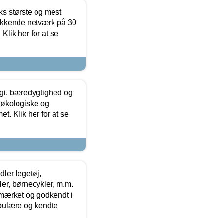
ks største og mest
ækkende netværk på 30
Klik her for at se
gi, bæredygtighed og
 økologiske og
t. Klik her for at se
ler legetøj,
r, børnecykler, m.m.
-mærket og godkendt i
opulære og kendte