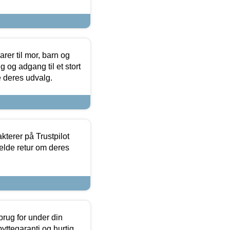
er til mor, barn og
 og adgang til et stort
se deres udvalg.
kterer på Trustpilot
elde retur om deres
brug for under din
yttegaranti og hurtig