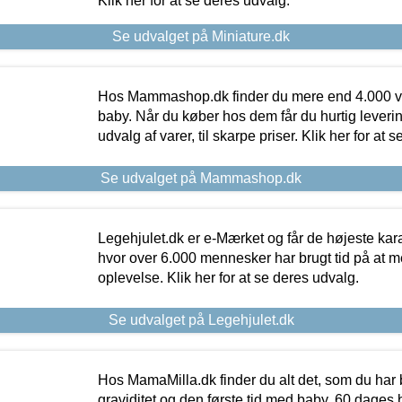
Klik her for at se deres udvalg.
Se udvalget på Miniature.dk
Hos Mammashop.dk finder du mere end 4.000 var
baby. Når du køber hos dem får du hurtig levering
udvalg af varer, til skarpe priser. Klik her for at 
Se udvalget på Mammashop.dk
Legehjulet.dk er e-Mærket og får de højeste kara
hvor over 6.000 mennesker har brugt tid på at m
oplevelse. Klik her for at se deres udvalg.
Se udvalget på Legehjulet.dk
Hos MamaMilla.dk finder du alt det, som du har 
graviditet og den første tid med baby. 60 dages b