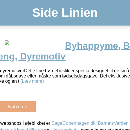
Side Linien
Byhappyme, B
reng, Dyremotiv
dyremotiverDette fine børnebestik er specialdesignet til de s
som dåbsgave eller måske som fødselsdagsgave. Det eksklusive 
ske og en t
(Læs mere)
Køb nu »
webshops i øjeblikket er
SagaCopenhagen.dk
,
BarnetsVerden