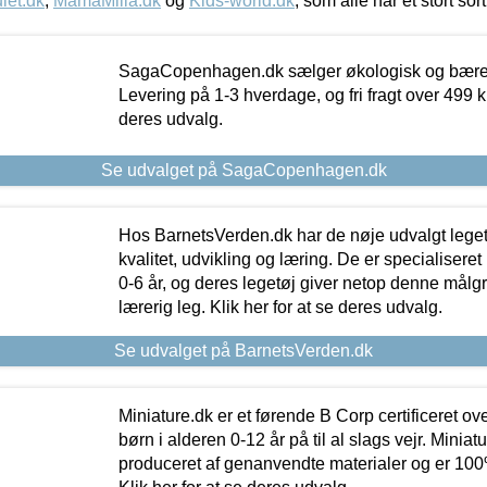
let.dk
,
MamaMilla.dk
og
Kids-world.dk
, som alle har et stort sor
SagaCopenhagen.dk sælger økologisk og bæredyg
Levering på 1-3 hverdage, og fri fragt over 499 kr.
deres udvalg.
Se udvalget på SagaCopenhagen.dk
Hos BarnetsVerden.dk har de nøje udvalgt lege
kvalitet, udvikling og læring. De er specialisere
0-6 år, og deres legetøj giver netop denne målgru
lærerig leg. Klik her for at se deres udvalg.
Se udvalget på BarnetsVerden.dk
Miniature.dk er et førende B Corp certificeret o
børn i alderen 0-12 år på til al slags vejr. Miniat
produceret af genanvendte materialer og er 100% 