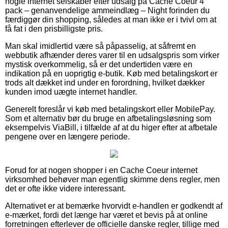
nogle internet selskaber efter udsalg på Cache Coeur 4
pack – genanvendelige ammeindlæg – Night forinden du
færdiggør din shopping, således at man ikke er i tvivl om at
få fat i den prisbilligste pris.
Man skal imidlertid være så påpasselig, at såfremt en
webbutik afhænder deres varer til en udsalgspris som virker
mystisk overkommelig, så er det undertiden være en
indikation på en uoprigtig e-butik. Køb med betalingskort er
trods alt dækket ind under en forordning, hvilket dækker
kunden imod uægte internet handler.
Generelt foreslår vi køb med betalingskort eller MobilePay.
Som et alternativ bør du bruge en afbetalingsløsning som
eksempelvis ViaBill, i tilfælde af at du higer efter at afbetale
pengene over en længere periode.
Forud for at nogen shopper i en Cache Coeur internet
virksomhed behøver man egentlig skimme dens regler, men
det er ofte ikke videre interessant.
Alternativet er at bemærke hvorvidt e-handlen er godkendt af
e-mærket, fordi det længe har været et bevis på at online
forretningen efterlever de officielle danske regler, tillige med