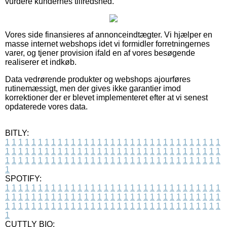
vurdere kundernes tilfredshed.
Vores side finansieres af annonceindtægter. Vi hjælper en
masse internet webshops idet vi formidler forretningernes
varer, og tjener provision ifald en af vores besøgende
realiserer et indkøb.
Data vedrørende produkter og webshops ajourføres
rutinemæssigt, men der gives ikke garantier imod
korrektioner der er blevet implementeret efter at vi senest
opdaterede vores data.
BITLY:
1
1
1
1
1
1
1
1
1
1
1
1
1
1
1
1
1
1
1
1
1
1
1
1
1
1
1
1
1
1
1
1
1
1
1
1
1
1
1
1
1
1
1
1
1
1
1
1
1
1
1
1
1
1
1
1
1
1
1
1
1
1
1
1
1
1
1
1
1
1
1
1
1
1
1
1
1
1
1
1
1
1
1
1
1
1
1
1
1
1
1
1
1
1
1
1
1
1
1
1
SPOTIFY:
1
1
1
1
1
1
1
1
1
1
1
1
1
1
1
1
1
1
1
1
1
1
1
1
1
1
1
1
1
1
1
1
1
1
1
1
1
1
1
1
1
1
1
1
1
1
1
1
1
1
1
1
1
1
1
1
1
1
1
1
1
1
1
1
1
1
1
1
1
1
1
1
1
1
1
1
1
1
1
1
1
1
1
1
1
1
1
1
1
1
1
1
1
1
1
1
1
1
1
1
CUTTLY BIO: