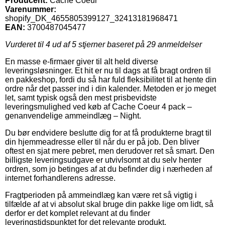
Producent:
Cache Coeur
Varenummer:
shopify_DK_4655805399127_32413181968471
EAN:
3700487045477
Vurderet til
4
ud af 5 stjerner baseret på
29
anmeldelser
En masse e-firmaer giver til alt held diverse
leveringsløsninger. Et hit er nu til dags at få bragt ordren til
en pakkeshop, fordi du så har fuld fleksibilitet til at hente din
ordre når det passer ind i din kalender. Metoden er jo meget
let, samt typisk også den mest prisbevidste
leveringsmulighed ved køb af Cache Coeur 4 pack –
genanvendelige ammeindlæg – Night.
Du bør endvidere beslutte dig for at få produkterne bragt til
din hjemmeadresse eller til når du er på job. Den bliver
oftest en sjat mere pebret, men derudover ret så smart. Den
billigste leveringsudgave er utvivlsomt at du selv henter
ordren, som jo betinges af at du befinder dig i nærheden af
internet forhandlerens adresse.
Fragtperioden på ammeindlæg kan være ret så vigtig i
tilfælde af at vi absolut skal bruge din pakke lige om lidt, så
derfor er det komplet relevant at du finder
leveringstidspunktet for det relevante produkt.