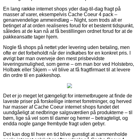
En lang række internet shops yder dag-til-dag fragt på
masser af varer, eksempelvis Cache Coeur 4 pack –
genanvendelige ammeindlæg – Night, som trods alt er
betinget af at orden realiseres forud for et bestemt tidspunkt,
således at de kan nå at få bestillingen ordnet forud for at de
pakkeansatte tager hjem.
Nogle få shops på nettet yder levering uden betaling, men
ofte er det forbeholdt når der indkøbes for en konkret pris. I
øvrigt bør man overveje den mest prisbevidste
leveringsmulighed, som gerne – om man bor ved Holstebro,
Holbæk eller Skjern – vil blive at få fragtfirmaet til at levere
din ordre til en pakkeshop.
Det er jo meget let gængeligt for internetbrugere at finde de
laveste priser på forskellige internet forretninger, og herved
har masser af Cache Coeur internet shops fundet det
uundgåeligt at nedbringe salgsværdien på produkterne – til
børn, lige så vel som til damer og herrer – betragteligt, og
endda nogle gange frembyde fragt uden gebyr.
Det kan dog til hver en tid blive gunstigt at sammenholde