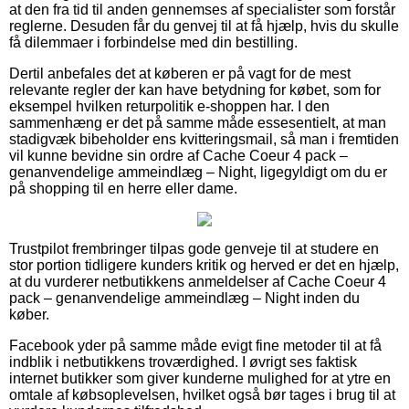
at den fra tid til anden gennemses af specialister som forstår
reglerne. Desuden får du genvej til at få hjælp, hvis du skulle
få dilemmaer i forbindelse med din bestilling.
Dertil anbefales det at køberen er på vagt for de mest
relevante regler der kan have betydning for købet, som for
eksempel hvilken returpolitik e-shoppen har. I den
sammenhæng er det på samme måde essesentielt, at man
stadigvæk bibeholder ens kvitteringsmail, så man i fremtiden
vil kunne bevidne sin ordre af Cache Coeur 4 pack –
genanvendelige ammeindlæg – Night, ligegyldigt om du er
på shopping til en herre eller dame.
Trustpilot frembringer tilpas gode genveje til at studere en
stor portion tidligere kunders kritik og herved er det en hjælp,
at du vurderer netbutikkens anmeldelser af Cache Coeur 4
pack – genanvendelige ammeindlæg – Night inden du
køber.
Facebook yder på samme måde evigt fine metoder til at få
indblik i netbutikkens troværdighed. I øvrigt ses faktisk
internet butikker som giver kunderne mulighed for at ytre en
omtale af købsoplevelsen, hvilket også bør tages i brug til at