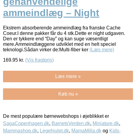
genanvendelige
ammeindlæg – Night
Ekstrem absorberende ammeindlæg fra franske Cache
Coeur.I denne pakker får du 4 stk.Dette er night udgaven.
Den er tykkere end “Day” og kan suge væsentligt
mere.Ammeindlæggene udviklet med en helt speciel
teknologi.Sådan virker de:Multi-fiber ker
(Læs mere)
169.95
kr.
(Vis fragtpris)
Læs mere »
Køb nu »
De mest populære børnewebshops i øjeblikket er
SagaCopenhagen.dk
,
BarnetsVerden.dk
,
Miniature.dk
,
Mammashop.dk
,
Legehjulet.dk
,
MamaMilla.dk
og
Kids-