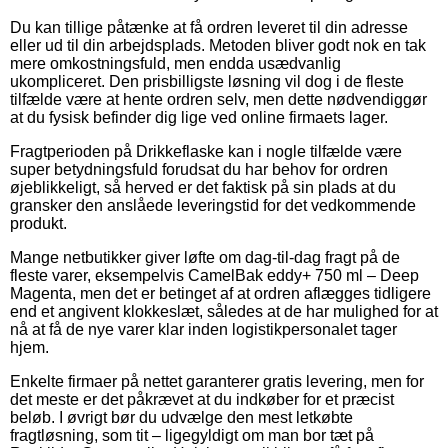
Du kan tillige påtænke at få ordren leveret til din adresse
eller ud til din arbejdsplads. Metoden bliver godt nok en tak
mere omkostningsfuld, men endda usædvanlig
ukompliceret. Den prisbilligste løsning vil dog i de fleste
tilfælde være at hente ordren selv, men dette nødvendiggør
at du fysisk befinder dig lige ved online firmaets lager.
Fragtperioden på Drikkeflaske kan i nogle tilfælde være
super betydningsfuld forudsat du har behov for ordren
øjeblikkeligt, så herved er det faktisk på sin plads at du
gransker den anslåede leveringstid for det vedkommende
produkt.
Mange netbutikker giver løfte om dag-til-dag fragt på de
fleste varer, eksempelvis CamelBak eddy+ 750 ml – Deep
Magenta, men det er betinget af at ordren aflægges tidligere
end et angivent klokkeslæt, således at de har mulighed for at
nå at få de nye varer klar inden logistikpersonalet tager
hjem.
Enkelte firmaer på nettet garanterer gratis levering, men for
det meste er det påkrævet at du indkøber for et præcist
beløb. I øvrigt bør du udvælge den mest letkøbte
fragtløsning, som tit – ligegyldigt om man bor tæt på