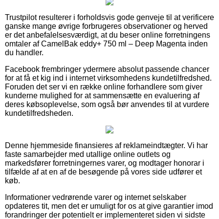
Trustpilot resulterer i forholdsvis gode genveje til at verificere
ganske mange øvrige forbrugeres observationer og herved
er det anbefalelsesværdigt, at du beser online forretningens
omtaler af CamelBak eddy+ 750 ml – Deep Magenta inden
du handler.
Facebook frembringer ydermere absolut passende chancer
for at få et kig ind i internet virksomhedens kundetilfredshed.
Foruden det ser vi en række online forhandlere som giver
kunderne mulighed for at sammensætte en evaluering af
deres købsoplevelse, som også bør anvendes til at vurdere
kundetilfredsheden.
Denne hjemmeside finansieres af reklameindtægter. Vi har
faste samarbejder med utallige online outlets og
markedsfører forretningernes varer, og modtager honorar i
tilfælde af at en af de besøgende på vores side udfører et
køb.
Informationer vedrørende varer og internet selskaber
opdateres tit, men det er umuligt for os at give garantier imod
forandringer der potentielt er implementeret siden vi sidste