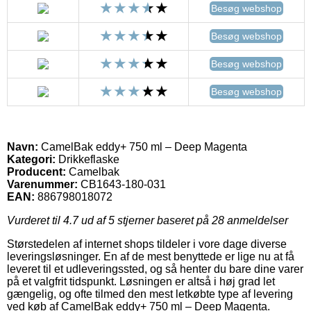
Besøg webshop
Besøg webshop
Besøg webshop
Besøg webshop
Navn:
CamelBak eddy+ 750 ml – Deep Magenta
Kategori:
Drikkeflaske
Producent:
Camelbak
Varenummer:
CB1643-180-031
EAN:
886798018072
Vurderet til
4.7
ud af 5 stjerner baseret på
28
anmeldelser
Størstedelen af internet shops tildeler i vore dage diverse
leveringsløsninger. En af de mest benyttede er lige nu at få
leveret til et udleveringssted, og så henter du bare dine varer
på et valgfrit tidspunkt. Løsningen er altså i høj grad let
gængelig, og ofte tilmed den mest letkøbte type af levering
ved køb af CamelBak eddy+ 750 ml – Deep Magenta.