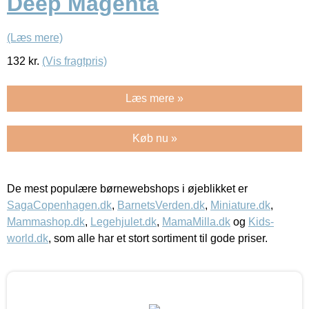
Deep Magenta
(Læs mere)
132
kr.
(Vis fragtpris)
Læs mere »
Køb nu »
De mest populære børnewebshops i øjeblikket er
SagaCopenhagen.dk
,
BarnetsVerden.dk
,
Miniature.dk
,
Mammashop.dk
,
Legehjulet.dk
,
MamaMilla.dk
og
Kids-
world.dk
, som alle har et stort sortiment til gode priser.