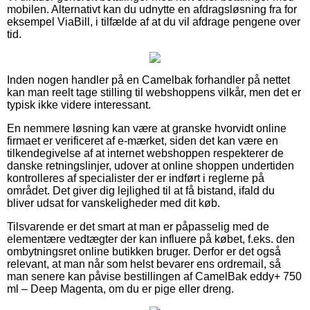
mobilen. Alternativt kan du udnytte en afdragsløsning fra for
eksempel ViaBill, i tilfælde af at du vil afdrage pengene over
tid.
Inden nogen handler på en Camelbak forhandler på nettet
kan man reelt tage stilling til webshoppens vilkår, men det er
typisk ikke videre interessant.
En nemmere løsning kan være at granske hvorvidt online
firmaet er verificeret af e-mærket, siden det kan være en
tilkendegivelse af at internet webshoppen respekterer de
danske retningslinjer, udover at online shoppen undertiden
kontrolleres af specialister der er indført i reglerne på
området. Det giver dig lejlighed til at få bistand, ifald du
bliver udsat for vanskeligheder med dit køb.
Tilsvarende er det smart at man er påpasselig med de
elementære vedtægter der kan influere på købet, f.eks. den
ombytningsret online butikken bruger. Derfor er det også
relevant, at man når som helst bevarer ens ordremail, så
man senere kan påvise bestillingen af CamelBak eddy+ 750
ml – Deep Magenta, om du er pige eller dreng.