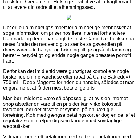
Roskilde, Grenaa eller Helsinge – vil blive at få fragtfirmaet
til at levere din ordre til et afhentningssted.
Det er jo ualmindeligt simpelt for almindelige mennesker at
søge information om priser hos flere internet forhandlere i
Danmark, og derfor har langt de fleste Camelbak butikker på
nettet fundet det nødvendigt at sænke salgsværdien på
deres varer – til babyer og børn, og tillige også til damer og
herrer – betydeligt, og endda nogle gange præstere portofri
fragt.
Derfor kan det imidlertid være gunstigt at kontrollere nogle
forskellige online varehuse efter rabat på CamelBak eddy+
750 ml – Deep Magenta forinden du handler, således at man
er garanteret at få den mest betalelige pris.
Man bør imidlertid være så påpasselig, at hvis en internet
shop afsætter en vare til en pris der kan virke kolossalt
favorabel, bør det tit være et symbol på en uærlig e-
forretning. Køb med gængse betalingskort er dog en del af et
regulativ, som hjælper dig som kunde imod snydagtige
webbutikker.
Vi tilråder generelt betalinger med kort eller betalinger med