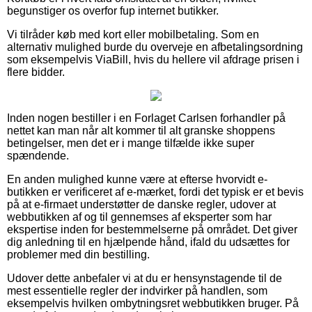
begunstiger os overfor fup internet butikker.
Vi tilråder køb med kort eller mobilbetaling. Som en
alternativ mulighed burde du overveje en afbetalingsordning
som eksempelvis ViaBill, hvis du hellere vil afdrage prisen i
flere bidder.
Inden nogen bestiller i en Forlaget Carlsen forhandler på
nettet kan man når alt kommer til alt granske shoppens
betingelser, men det er i mange tilfælde ikke super
spændende.
En anden mulighed kunne være at efterse hvorvidt e-
butikken er verificeret af e-mærket, fordi det typisk er et bevis
på at e-firmaet understøtter de danske regler, udover at
webbutikken af og til gennemses af eksperter som har
ekspertise inden for bestemmelserne på området. Det giver
dig anledning til en hjælpende hånd, ifald du udsættes for
problemer med din bestilling.
Udover dette anbefaler vi at du er hensynstagende til de
mest essentielle regler der indvirker på handlen, som
eksempelvis hvilken ombytningsret webbutikken bruger. På