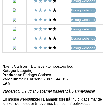
Besøg webshop
Besøg webshop
Besøg webshop
Besøg webshop
Besøg webshop
Besøg webshop
Navn:
Carlsen – Bamses kæmpestore bog
Kategori:
Legetøj
Producent:
Forlaget Carlsen
Varenummer:
Carlsen-9788711442197
EAN:
Vurderet til
3.9
ud af 5 stjerner baseret på
5
anmeldelser
En masse webbutikker i Danmark foreslår nu til dags mange
forskellige metoder til levering. Et hit er i øjeblikket at