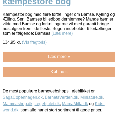
kæmpestore bog
Kæmpestor bog med flere fortællinger om Bamse, Kylling og
Ælling. Ser i Bamses billedbog derhjemme? Mange børn er
vilde med Bamse og fortællingerne vil med garanti bringe
nostalgien frem i de fleste. Bogen indeholder 6 fortællinger
som er følgende: Bamses
(Læs mere)
134.95
kr.
(Vis fragtpris)
Læs mere »
Køb nu »
De mest populære børnewebshops i øjeblikket er
SagaCopenhagen.dk
,
BarnetsVerden.dk
,
Miniature.dk
,
Mammashop.dk
,
Legehjulet.dk
,
MamaMilla.dk
og
Kids-
world.dk
, som alle har et stort sortiment til gode priser.