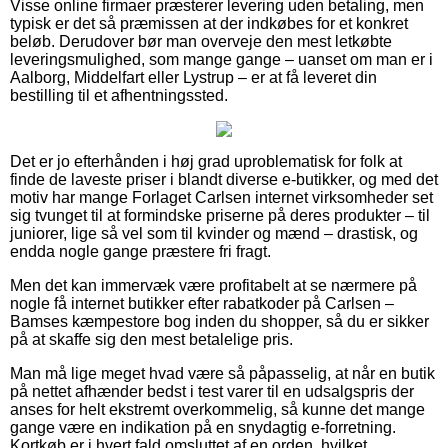
Visse online firmaer præsterer levering uden betaling, men
typisk er det så præmissen at der indkøbes for et konkret
beløb. Derudover bør man overveje den mest letkøbte
leveringsmulighed, som mange gange – uanset om man er i
Aalborg, Middelfart eller Lystrup – er at få leveret din
bestilling til et afhentningssted.
Det er jo efterhånden i høj grad uproblematisk for folk at
finde de laveste priser i blandt diverse e-butikker, og med det
motiv har mange Forlaget Carlsen internet virksomheder set
sig tvunget til at formindske priserne på deres produkter – til
juniorer, lige så vel som til kvinder og mænd – drastisk, og
endda nogle gange præstere fri fragt.
Men det kan immervæk være profitabelt at se nærmere på
nogle få internet butikker efter rabatkoder på Carlsen –
Bamses kæmpestore bog inden du shopper, så du er sikker
på at skaffe sig den mest betalelige pris.
Man må lige meget hvad være så påpasselig, at når en butik
på nettet afhænder bedst i test varer til en udsalgspris der
anses for helt ekstremt overkommelig, så kunne det mange
gange være en indikation på en snydagtig e-forretning.
Kortkøb er i hvert fald omsluttet af en orden, hvilket