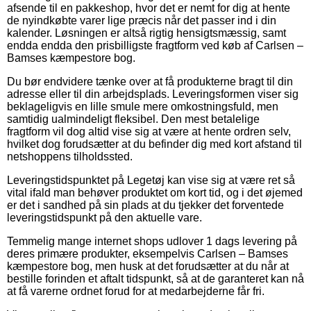
afsende til en pakkeshop, hvor det er nemt for dig at hente
de nyindkøbte varer lige præcis når det passer ind i din
kalender. Løsningen er altså rigtig hensigtsmæssig, samt
endda endda den prisbilligste fragtform ved køb af Carlsen –
Bamses kæmpestore bog.
Du bør endvidere tænke over at få produkterne bragt til din
adresse eller til din arbejdsplads. Leveringsformen viser sig
beklageligvis en lille smule mere omkostningsfuld, men
samtidig ualmindeligt fleksibel. Den mest betalelige
fragtform vil dog altid vise sig at være at hente ordren selv,
hvilket dog forudsætter at du befinder dig med kort afstand til
netshoppens tilholdssted.
Leveringstidspunktet på Legetøj kan vise sig at være ret så
vital ifald man behøver produktet om kort tid, og i det øjemed
er det i sandhed på sin plads at du tjekker det forventede
leveringstidspunkt på den aktuelle vare.
Temmelig mange internet shops udlover 1 dags levering på
deres primære produkter, eksempelvis Carlsen – Bamses
kæmpestore bog, men husk at det forudsætter at du når at
bestille forinden et aftalt tidspunkt, så at de garanteret kan nå
at få varerne ordnet forud for at medarbejderne får fri.