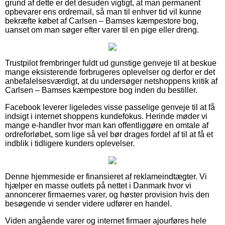
grund af dette er det desuden vigtigt, at man permanent
opbevarer ens ordremail, så man til enhver tid vil kunne
bekræfte købet af Carlsen – Bamses kæmpestore bog,
uanset om man søger efter varer til en pige eller dreng.
Trustpilot frembringer fuldt ud gunstige genveje til at beskue
mange eksisterende forbrugeres oplevelser og derfor er det
anbefalelsesværdigt, at du undersøger netshoppens kritik af
Carlsen – Bamses kæmpestore bog inden du bestiller.
Facebook leverer ligeledes visse passelige genveje til at få
indsigt i internet shoppens kundefokus. Herinde møder vi
mange e-handler hvor man kan offentliggøre en omtale af
ordreforløbet, som lige så vel bør drages fordel af til at få et
indblik i tidligere kunders oplevelser.
Denne hjemmeside er finansieret af reklameindtægter. Vi
hjælper en masse outlets på nettet i Danmark hvor vi
annoncerer firmaernes varer, og høster provision hvis den
besøgende vi sender videre udfører en handel.
Viden angående varer og internet firmaer ajourføres hele