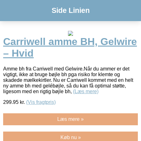
Side Linien
Carriwell amme BH, Gelwire
– Hvid
Amme bh fra Carriwell med Gelwire.Når du ammer er det
vigtigt, ikke at bruge bøjle bh pga risiko for klemte og
skadede mælkekirtler. Nu er Carriwell kommet med en helt
ny amme bh med gelébøjle, så du kan få optimal støtte,
ligesom med en rigtig bøjle bh,
(Læs mere)
299.95
kr.
(Vis fragtpris)
Læs mere »
Køb nu »