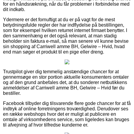
for en håndsrækning, når du får problemer i forbindelse med
dit indkøb.
Ydermere er det fornuftigt at du er på vagt for de mest
betydningsfulde regler der har indflydelse på bestillingen,
som for eksempel hvilken returret internet firmaet benytter. I
den sammenhæng er det også relevant, at man stadig
beholder sin faktura e-mail, så man senere vil kunne bevise
sin shopping af Carriwell amme BH, Gelwire – Hvid, hvad
end man søger et produkt til en pige eller dreng.
Trustpilot giver dig temmelig anstændige chancer for at
gennemsøge en stor portion aktuelle konsumenters omtaler
og af den grund anbefales det, at du sonderer netbutikkens
anmeldelser af Carriwell amme BH, Gelwire – Hvid før du
bestiller.
Facebook tilbyder dig tilsvarende flere gode chancer for at få
indtryk af online forretningens troværdighed. Derudover ses
en række webshops hvor det er muligt at publicere en
omtale af virksomhedens service, som ligeledes kan bruges
til afvejning af hvor tilfredse kunderne er.