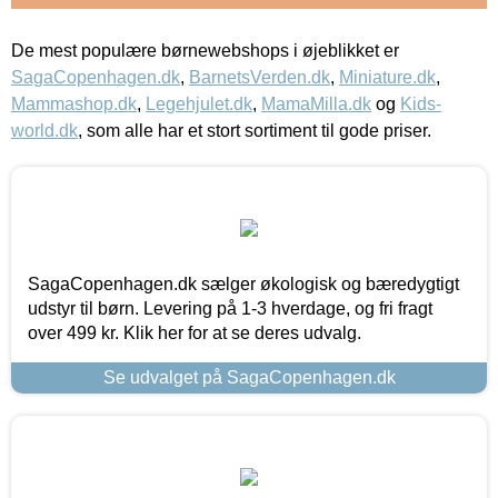
De mest populære børnewebshops i øjeblikket er
SagaCopenhagen.dk
,
BarnetsVerden.dk
,
Miniature.dk
,
Mammashop.dk
,
Legehjulet.dk
,
MamaMilla.dk
og
Kids-
world.dk
, som alle har et stort sortiment til gode priser.
SagaCopenhagen.dk sælger økologisk og bæredygtigt
udstyr til børn. Levering på 1-3 hverdage, og fri fragt
over 499 kr. Klik her for at se deres udvalg.
Se udvalget på SagaCopenhagen.dk