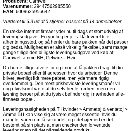
Producent:
Carriwell
Varenummer:
29447562985558
EAN:
6009625956642
Vurderet til
3.8
ud af 5 stjerner baseret på
14
anmeldelser
En række internet firmaer yder nu til dags et stort udvalg af
leveringsudgaver. En yndling er p.t. at få leveret til et
afhentningssted, og så henter du bare pakken når det passer
dig bedst. Muligheden er altså virkelig fleksibel, samt mange
gange tillige den billigste leveringsudgave ved køb af
Carriwell amme BH, Gelwire – Hvid.
Du burde tillige afveje for og imod at få pakken bragt til din
private bopæl eller til adressen hvor du arbejder. Denne
bliver jævnligt lidt mere pebret, men ydermere rigtig
overkommelig. Den mest prisbevidste leveringsmanér vil
dog utvivlsomt være at du selv henter ordren, men den
løsning beroer på at du fysisk befinder dig i nærheden af e-
firmaets bopæl.
Leveringshastigheden på Til kvinder > Ammetøj & ventetøj >
Amme BH kan vise sig at være meget essentiel hvis du
mangler varen om få sekunder, og i det øjemed er det
bestemt på sin plads at man checker den forventede
leveringsdato på det pågældende produkt.