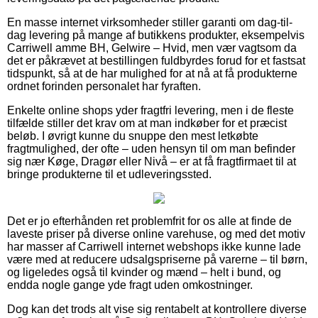
En masse internet virksomheder stiller garanti om dag-til-
dag levering på mange af butikkens produkter, eksempelvis
Carriwell amme BH, Gelwire – Hvid, men vær vagtsom da
det er påkrævet at bestillingen fuldbyrdes forud for et fastsat
tidspunkt, så at de har mulighed for at nå at få produkterne
ordnet forinden personalet har fyraften.
Enkelte online shops yder fragtfri levering, men i de fleste
tilfælde stiller det krav om at man indkøber for et præcist
beløb. I øvrigt kunne du snuppe den mest letkøbte
fragtmulighed, der ofte – uden hensyn til om man befinder
sig nær Køge, Dragør eller Nivå – er at få fragtfirmaet til at
bringe produkterne til et udleveringssted.
Det er jo efterhånden ret problemfrit for os alle at finde de
laveste priser på diverse online varehuse, og med det motiv
har masser af Carriwell internet webshops ikke kunne lade
være med at reducere udsalgspriserne på varerne – til børn,
og ligeledes også til kvinder og mænd – helt i bund, og
endda nogle gange yde fragt uden omkostninger.
Dog kan det trods alt vise sig rentabelt at kontrollere diverse