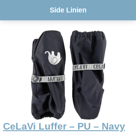
Side Linien
CeLaVi Luffer – PU – Navy