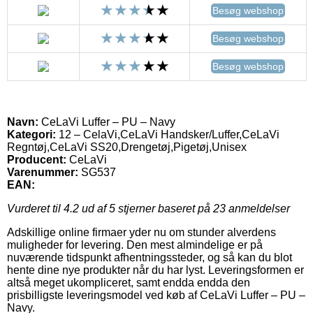
Besøg webshop
Besøg webshop
Besøg webshop
Navn:
CeLaVi Luffer – PU – Navy
Kategori:
12 – CelaVi,CeLaVi Handsker/Luffer,CeLaVi
Regntøj,CeLaVi SS20,Drengetøj,Pigetøj,Unisex
Producent:
CeLaVi
Varenummer:
SG537
EAN:
Vurderet til
4.2
ud af 5 stjerner baseret på
23
anmeldelser
Adskillige online firmaer yder nu om stunder alverdens
muligheder for levering. Den mest almindelige er på
nuværende tidspunkt afhentningssteder, og så kan du blot
hente dine nye produkter når du har lyst. Leveringsformen er
altså meget ukompliceret, samt endda endda den
prisbilligste leveringsmodel ved køb af CeLaVi Luffer – PU –
Navy.