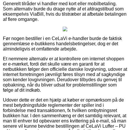
Generelt tilråder vi handler med kort eller mobilbetaling.
Som alternativ burde du drage nytte af et afdragstilbud som
eksempelvis ViaBill, hvis du tilstræber at afbetale betalingen
af flere omgange.
Før nogen bestiller i en CeLaVi e-handler burde de faktisk
gennemlæse e-butikkens handelsbetingelser, dog er det
almindeligvis et omfattende arbejde.
Et nemmere alternativ er at kontrollere om internet shoppen
er e-mærket, fordi det skulle være en garanti for at
netbutikken følger den officielle danske lovgivning, udover at
internet forretningen jævnligt føres tilsyn med af sagkyndige
som kender lovgivningen. Derudover tilbydes du genvej til
opbakning, når du bliver udsat for problemstillinger som
følge af dit indkøb.
Udover dette er det en hjælp at køber er opmærksom på de
mest betydningsfulde reglementer der spiller ind i
forbindelse med transaktionen, fx hvilken ombytningsret
butikken har. I den sammenhæng er det samtidig relevant, at
man til enhver tid opbevarer ens kvittering på e-mail, så man
senere vil kunne bevidne bestillingen af CeLaVi Luffer – PU