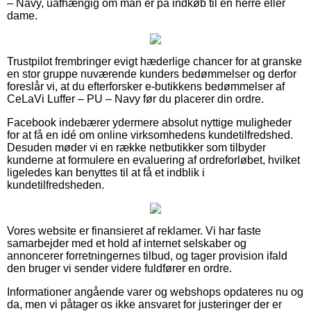
– Navy, uafhængig om man er på indkøb til en herre eller
dame.
Trustpilot frembringer evigt hæderlige chancer for at granske
en stor gruppe nuværende kunders bedømmelser og derfor
foreslår vi, at du efterforsker e-butikkens bedømmelser af
CeLaVi Luffer – PU – Navy før du placerer din ordre.
Facebook indebærer ydermere absolut nyttige muligheder
for at få en idé om online virksomhedens kundetilfredshed.
Desuden møder vi en række netbutikker som tilbyder
kunderne at formulere en evaluering af ordreforløbet, hvilket
ligeledes kan benyttes til at få et indblik i
kundetilfredsheden.
Vores website er finansieret af reklamer. Vi har faste
samarbejder med et hold af internet selskaber og
annoncerer forretningernes tilbud, og tager provision ifald
den bruger vi sender videre fuldfører en ordre.
Informationer angående varer og webshops opdateres nu og
da, men vi påtager os ikke ansvaret for justeringer der er