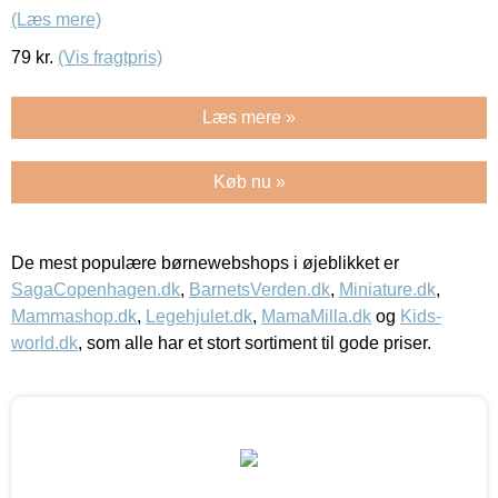
(Læs mere)
79
kr.
(Vis fragtpris)
Læs mere »
Køb nu »
De mest populære børnewebshops i øjeblikket er
SagaCopenhagen.dk
,
BarnetsVerden.dk
,
Miniature.dk
,
Mammashop.dk
,
Legehjulet.dk
,
MamaMilla.dk
og
Kids-
world.dk
, som alle har et stort sortiment til gode priser.