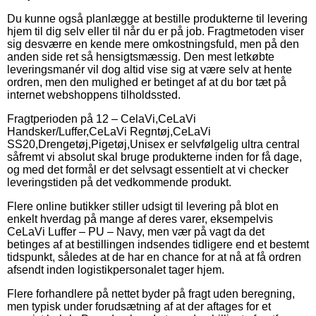
Du kunne også planlægge at bestille produkterne til levering
hjem til dig selv eller til når du er på job. Fragtmetoden viser
sig desværre en kende mere omkostningsfuld, men på den
anden side ret så hensigtsmæssig. Den mest letkøbte
leveringsmanér vil dog altid vise sig at være selv at hente
ordren, men den mulighed er betinget af at du bor tæt på
internet webshoppens tilholdssted.
Fragtperioden på 12 – CelaVi,CeLaVi
Handsker/Luffer,CeLaVi Regntøj,CeLaVi
SS20,Drengetøj,Pigetøj,Unisex er selvfølgelig ultra central
såfremt vi absolut skal bruge produkterne inden for få dage,
og med det formål er det selvsagt essentielt at vi checker
leveringstiden på det vedkommende produkt.
Flere online butikker stiller udsigt til levering på blot en
enkelt hverdag på mange af deres varer, eksempelvis
CeLaVi Luffer – PU – Navy, men vær på vagt da det
betinges af at bestillingen indsendes tidligere end et bestemt
tidspunkt, således at de har en chance for at nå at få ordren
afsendt inden logistikpersonalet tager hjem.
Flere forhandlere på nettet byder på fragt uden beregning,
men typisk under forudsætning af at der aftages for et