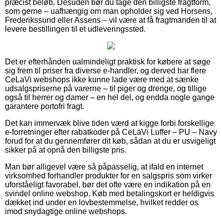
præcist beløb. Desuden bør du tage den billigste fragtform,
som gerne – uafhængig om man opholder sig ved Horsens,
Frederikssund eller Assens – vil være at få fragtmanden til at
levere bestillingen til et udleveringssted.
Det er efterhånden ualmindeligt praktisk for købere at søge
sig frem til priser fra diverse e-handler, og derved har flere
CeLaVi webshops ikke kunne lade være med at sænke
udsalgspriserne på varerne – til piger og drenge, og tillige
også til herrer og damer – en hel del, og endda nogle gange
garantere portofri fragt.
Det kan immervæk blive tiden værd at kigge forbi forskellige
e-forretninger efter rabatkoder på CeLaVi Luffer – PU – Navy
forud for at du gennemfører dit køb, sådan at du er usvigeligt
sikker på at opnå den billigste pris.
Man bør alligevel være så påpasselig, at ifald en internet
virksomhed forhandler produkter for en salgspris som virker
uforståeligt favorabel, bør det ofte være en indikation på en
svindel online webshop. Køb med betalingskort er heldigvis
dækket ind under en lovbestemmelse, hvilket redder os
imod snydagtige online webshops.