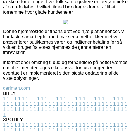
række e-forretninger hvor folk kan registrere en bedømmelse
af ordreforløbet, hvilket tilmed bør drages fordel af til at
fornemme hvor glade kunderne er.
Denne hjemmeside er finansieret ved hjælp af annoncer. Vi
har faste samarbejder med masser af netbutikker idet vi
præsenterer butikkernes varer, og indtjener betaling for så
vidt en bruger fra vores hjemmeside gennemfører en
transaktion.
Informationer omkring tilbud og forhandlere på nettet værnes
om ofte, men der tages ikke ansvar for justeringer der
eventuelt er implementeret siden sidste opdatering af de
viste oplysninger.
derimart.com
BITLY:
1
1
1
1
1
1
1
1
1
1
1
1
1
1
1
1
1
1
1
1
1
1
1
1
1
1
1
1
1
1
1
1
1
1
1
1
1
1
1
1
1
1
1
1
1
1
1
1
1
1
1
1
1
1
1
1
1
1
1
1
1
1
1
1
1
1
1
1
1
1
1
1
1
1
1
1
1
1
1
1
1
1
1
1
1
1
1
1
1
1
1
1
1
1
1
1
1
1
1
1
SPOTIFY:
1
1
1
1
1
1
1
1
1
1
1
1
1
1
1
1
1
1
1
1
1
1
1
1
1
1
1
1
1
1
1
1
1
1
1
1
1
1
1
1
1
1
1
1
1
1
1
1
1
1
1
1
1
1
1
1
1
1
1
1
1
1
1
1
1
1