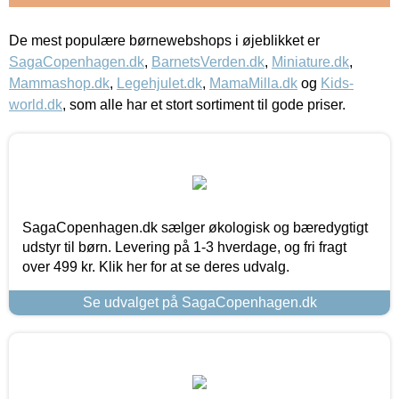
De mest populære børnewebshops i øjeblikket er
SagaCopenhagen.dk
,
BarnetsVerden.dk
,
Miniature.dk
,
Mammashop.dk
,
Legehjulet.dk
,
MamaMilla.dk
og
Kids-
world.dk
, som alle har et stort sortiment til gode priser.
SagaCopenhagen.dk sælger økologisk og bæredygtigt
udstyr til børn. Levering på 1-3 hverdage, og fri fragt
over 499 kr. Klik her for at se deres udvalg.
Se udvalget på SagaCopenhagen.dk