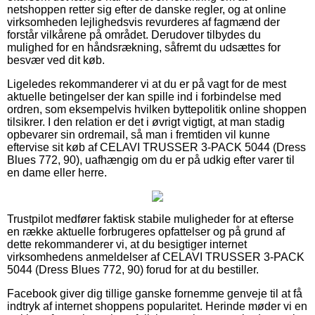
netshoppen retter sig efter de danske regler, og at online
virksomheden lejlighedsvis revurderes af fagmænd der
forstår vilkårene på området. Derudover tilbydes du
mulighed for en håndsrækning, såfremt du udsættes for
besvær ved dit køb.
Ligeledes rekommanderer vi at du er på vagt for de mest
aktuelle betingelser der kan spille ind i forbindelse med
ordren, som eksempelvis hvilken byttepolitik online shoppen
tilsikrer. I den relation er det i øvrigt vigtigt, at man stadig
opbevarer sin ordremail, så man i fremtiden vil kunne
eftervise sit køb af CELAVI TRUSSER 3-PACK 5044 (Dress
Blues 772, 90), uafhængig om du er på udkig efter varer til
en dame eller herre.
Trustpilot medfører faktisk stabile muligheder for at efterse
en række aktuelle forbrugeres opfattelser og på grund af
dette rekommanderer vi, at du besigtiger internet
virksomhedens anmeldelser af CELAVI TRUSSER 3-PACK
5044 (Dress Blues 772, 90) forud for at du bestiller.
Facebook giver dig tillige ganske fornemme genveje til at få
indtryk af internet shoppens popularitet. Herinde møder vi en