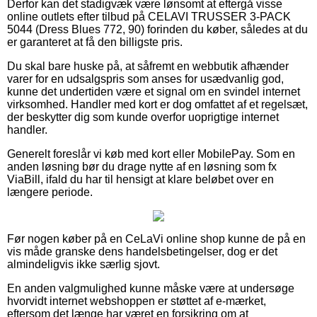
Derfor kan det stadigvæk være lønsomt at eftergå visse
online outlets efter tilbud på CELAVI TRUSSER 3-PACK
5044 (Dress Blues 772, 90) forinden du køber, således at du
er garanteret at få den billigste pris.
Du skal bare huske på, at såfremt en webbutik afhænder
varer for en udsalgspris som anses for usædvanlig god,
kunne det undertiden være et signal om en svindel internet
virksomhed. Handler med kort er dog omfattet af et regelsæt,
der beskytter dig som kunde overfor uoprigtige internet
handler.
Generelt foreslår vi køb med kort eller MobilePay. Som en
anden løsning bør du drage nytte af en løsning som fx
ViaBill, ifald du har til hensigt at klare beløbet over en
længere periode.
Før nogen køber på en CeLaVi online shop kunne de på en
vis måde granske dens handelsbetingelser, dog er det
almindeligvis ikke særlig sjovt.
En anden valgmulighed kunne måske være at undersøge
hvorvidt internet webshoppen er støttet af e-mærket,
eftersom det længe har været en forsikring om at