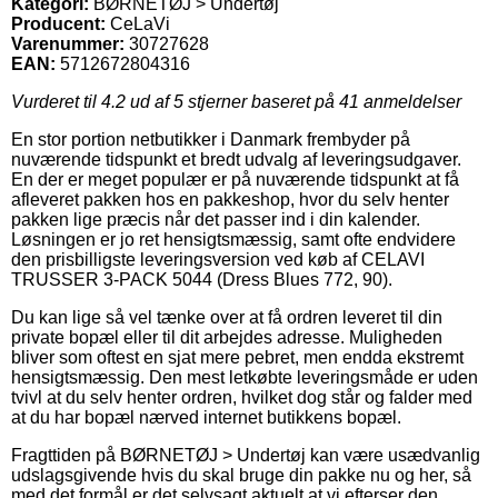
Kategori:
BØRNETØJ > Undertøj
Producent:
CeLaVi
Varenummer:
30727628
EAN:
5712672804316
Vurderet til
4.2
ud af 5 stjerner baseret på
41
anmeldelser
En stor portion netbutikker i Danmark frembyder på
nuværende tidspunkt et bredt udvalg af leveringsudgaver.
En der er meget populær er på nuværende tidspunkt at få
afleveret pakken hos en pakkeshop, hvor du selv henter
pakken lige præcis når det passer ind i din kalender.
Løsningen er jo ret hensigtsmæssig, samt ofte endvidere
den prisbilligste leveringsversion ved køb af CELAVI
TRUSSER 3-PACK 5044 (Dress Blues 772, 90).
Du kan lige så vel tænke over at få ordren leveret til din
private bopæl eller til dit arbejdes adresse. Muligheden
bliver som oftest en sjat mere pebret, men endda ekstremt
hensigtsmæssig. Den mest letkøbte leveringsmåde er uden
tvivl at du selv henter ordren, hvilket dog står og falder med
at du har bopæl nærved internet butikkens bopæl.
Fragttiden på BØRNETØJ > Undertøj kan være usædvanlig
udslagsgivende hvis du skal bruge din pakke nu og her, så
med det formål er det selvsagt aktuelt at vi efterser den