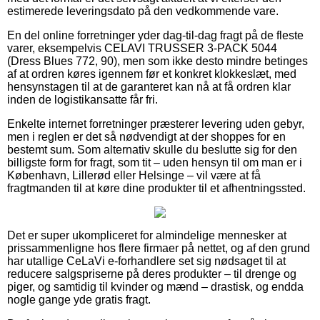
estimerede leveringsdato på den vedkommende vare.
En del online forretninger yder dag-til-dag fragt på de fleste
varer, eksempelvis CELAVI TRUSSER 3-PACK 5044
(Dress Blues 772, 90), men som ikke desto mindre betinges
af at ordren køres igennem før et konkret klokkeslæt, med
hensynstagen til at de garanteret kan nå at få ordren klar
inden de logistikansatte får fri.
Enkelte internet forretninger præsterer levering uden gebyr,
men i reglen er det så nødvendigt at der shoppes for en
bestemt sum. Som alternativ skulle du beslutte sig for den
billigste form for fragt, som tit – uden hensyn til om man er i
København, Lillerød eller Helsinge – vil være at få
fragtmanden til at køre dine produkter til et afhentningssted.
Det er super ukompliceret for almindelige mennesker at
prissammenligne hos flere firmaer på nettet, og af den grund
har utallige CeLaVi e-forhandlere set sig nødsaget til at
reducere salgspriserne på deres produkter – til drenge og
piger, og samtidig til kvinder og mænd – drastisk, og endda
nogle gange yde gratis fragt.