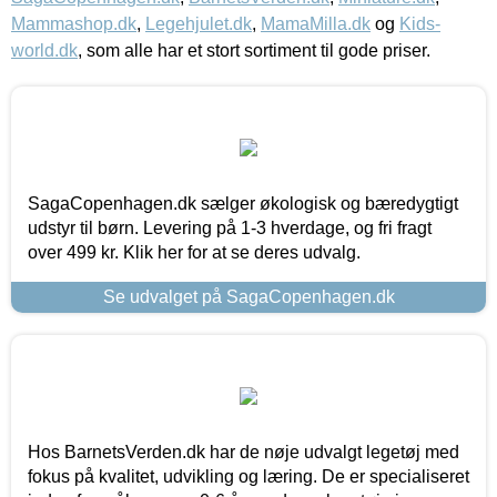
Mammashop.dk
,
Legehjulet.dk
,
MamaMilla.dk
og
Kids-
world.dk
, som alle har et stort sortiment til gode priser.
SagaCopenhagen.dk sælger økologisk og bæredygtigt
udstyr til børn. Levering på 1-3 hverdage, og fri fragt
over 499 kr. Klik her for at se deres udvalg.
Se udvalget på SagaCopenhagen.dk
Hos BarnetsVerden.dk har de nøje udvalgt legetøj med
fokus på kvalitet, udvikling og læring. De er specialiseret