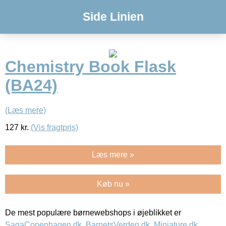
Side Linien
Chemistry Book Flask
(BA24)
(Læs mere)
127
kr.
(Vis fragtpris)
Læs mere »
Køb nu »
De mest populære børnewebshops i øjeblikket er
SagaCopenhagen.dk
,
BarnetsVerden.dk
,
Miniature.dk
,