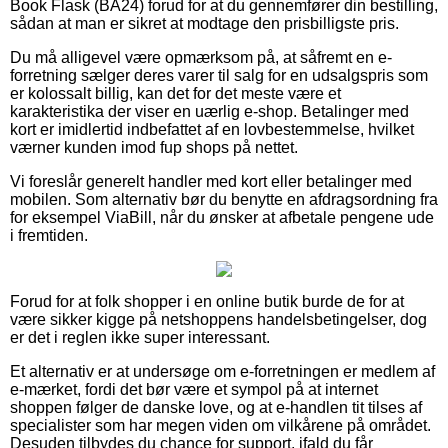
Book Flask (BA24) forud for at du gennemfører din bestilling,
sådan at man er sikret at modtage den prisbilligste pris.
Du må alligevel være opmærksom på, at såfremt en e-
forretning sælger deres varer til salg for en udsalgspris som
er kolossalt billig, kan det for det meste være et
karakteristika der viser en uærlig e-shop. Betalinger med
kort er imidlertid indbefattet af en lovbestemmelse, hvilket
værner kunden imod fup shops på nettet.
Vi foreslår generelt handler med kort eller betalinger med
mobilen. Som alternativ bør du benytte en afdragsordning fra
for eksempel ViaBill, når du ønsker at afbetale pengene ude
i fremtiden.
Forud for at folk shopper i en online butik burde de for at
være sikker kigge på netshoppens handelsbetingelser, dog
er det i reglen ikke super interessant.
Et alternativ er at undersøge om e-forretningen er medlem af
e-mærket, fordi det bør være et sympol på at internet
shoppen følger de danske love, og at e-handlen tit tilses af
specialister som har megen viden om vilkårene på området.
Desuden tilbydes du chance for support, ifald du får