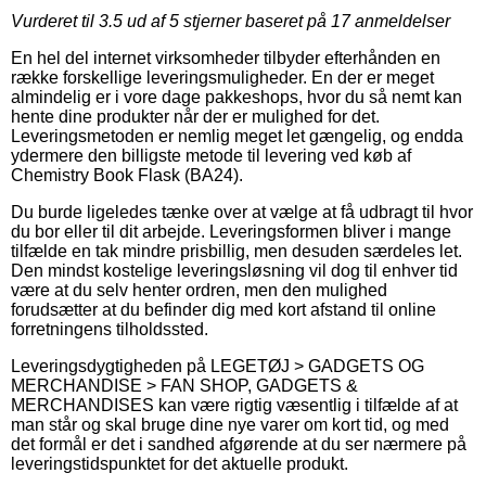
Vurderet til
3.5
ud af 5 stjerner baseret på
17
anmeldelser
En hel del internet virksomheder tilbyder efterhånden en
række forskellige leveringsmuligheder. En der er meget
almindelig er i vore dage pakkeshops, hvor du så nemt kan
hente dine produkter når der er mulighed for det.
Leveringsmetoden er nemlig meget let gængelig, og endda
ydermere den billigste metode til levering ved køb af
Chemistry Book Flask (BA24).
Du burde ligeledes tænke over at vælge at få udbragt til hvor
du bor eller til dit arbejde. Leveringsformen bliver i mange
tilfælde en tak mindre prisbillig, men desuden særdeles let.
Den mindst kostelige leveringsløsning vil dog til enhver tid
være at du selv henter ordren, men den mulighed
forudsætter at du befinder dig med kort afstand til online
forretningens tilholdssted.
Leveringsdygtigheden på LEGETØJ > GADGETS OG
MERCHANDISE > FAN SHOP, GADGETS &
MERCHANDISES kan være rigtig væsentlig i tilfælde af at
man står og skal bruge dine nye varer om kort tid, og med
det formål er det i sandhed afgørende at du ser nærmere på
leveringstidspunktet for det aktuelle produkt.