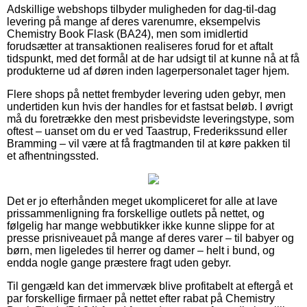
Adskillige webshops tilbyder muligheden for dag-til-dag
levering på mange af deres varenumre, eksempelvis
Chemistry Book Flask (BA24), men som imidlertid
forudsætter at transaktionen realiseres forud for et aftalt
tidspunkt, med det formål at de har udsigt til at kunne nå at få
produkterne ud af døren inden lagerpersonalet tager hjem.
Flere shops på nettet frembyder levering uden gebyr, men
undertiden kun hvis der handles for et fastsat beløb. I øvrigt
må du foretrække den mest prisbevidste leveringstype, som
oftest – uanset om du er ved Taastrup, Frederikssund eller
Bramming – vil være at få fragtmanden til at køre pakken til
et afhentningssted.
Det er jo efterhånden meget ukompliceret for alle at lave
prissammenligning fra forskellige outlets på nettet, og
følgelig har mange webbutikker ikke kunne slippe for at
presse prisniveauet på mange af deres varer – til babyer og
børn, men ligeledes til herrer og damer – helt i bund, og
endda nogle gange præstere fragt uden gebyr.
Til gengæld kan det immervæk blive profitabelt at eftergå et
par forskellige firmaer på nettet efter rabat på Chemistry