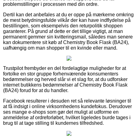
problemstillinger i processen med din ordre.
Dertil kan det anbefales at du er oppe på mærkerne omkring
de mest betydningsfulde vilkår der kan have indflydelse på
bestillingen, som eksempelvis den returpolitik shoppen
garanterer. På grund af dette er det tillige vigtigt, at man
permanent gemmer sin kvitteringsmail, således man senere
kan dokumentere sit køb af Chemistry Book Flask (BA24),
uafhængig om man shopper til en kvinde eller mand.
Trustpilot frembyder en del fordelagtige muligheder for at
fortolke en stor gruppe forhenværende konsumenters
bedømmelser og herved slår vi et slag for, at du udforsker
internet butikkens bedømmelser af Chemistry Book Flask
(BA24) forud for at du handler.
Facebook resulterer i desuden ret så relevante løsninger til
at få indsigt i online virksomhedens kundefokus. Derudover
ses mange e-shops som gør det muligt at udforme en
anmeldelse af ordreforløbet, hvilket ligeledes burde tages i
brug til at tage stilling til kundernes tilfredshed.