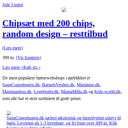
Side Linien
Chipsæt med 200 chips,
random design – resttilbud
(Læs mere)
399
kr.
(Vis fragtpris)
Læs mere »
Køb nu »
De mest populære børnewebshops i øjeblikket er
SagaCopenhagen.dk
,
BarnetsVerden.dk
,
Miniature.dk
,
Mammashop.dk
,
Legehjulet.dk
,
MamaMilla.dk
og
Kids-world.dk
,
som alle har et stort sortiment til gode priser.
SagaCopenhagen.dk sælger økologisk og bæredygtigt udstyr til
børn. Levering på 1-3 hverdage, og fri fragt over 499 kr. Klik