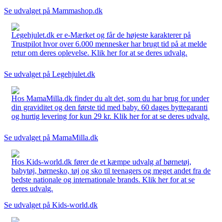
Se udvalget på Mammashop.dk
Legehjulet.dk er e-Mærket og får de højeste karakterer på
Trustpilot hvor over 6.000 mennesker har brugt tid på at melde
retur om deres oplevelse. Klik her for at se deres udvalg.
Se udvalget på Legehjulet.dk
Hos MamaMilla.dk finder du alt det, som du har brug for under
din graviditet og den første tid med baby. 60 dages byttegaranti
og hurtig levering for kun 29 kr. Klik her for at se deres udvalg.
Se udvalget på MamaMilla.dk
Hos Kids-world.dk fører de et kæmpe udvalg af børnetøj,
babytøj, børnesko, tøj og sko til teenagers og meget andet fra de
bedste nationale og internationale brands. Klik her for at se
deres udvalg.
Se udvalget på Kids-world.dk