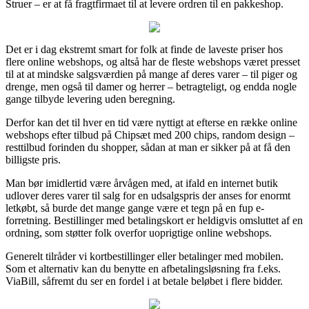
Struer – er at få fragtfirmaet til at levere ordren til en pakkeshop.
Det er i dag ekstremt smart for folk at finde de laveste priser hos
flere online webshops, og altså har de fleste webshops været presset
til at at mindske salgsværdien på mange af deres varer – til piger og
drenge, men også til damer og herrer – betragteligt, og endda nogle
gange tilbyde levering uden beregning.
Derfor kan det til hver en tid være nyttigt at efterse en række online
webshops efter tilbud på Chipsæt med 200 chips, random design –
resttilbud forinden du shopper, sådan at man er sikker på at få den
billigste pris.
Man bør imidlertid være årvågen med, at ifald en internet butik
udlover deres varer til salg for en udsalgspris der anses for enormt
letkøbt, så burde det mange gange være et tegn på en fup e-
forretning. Bestillinger med betalingskort er heldigvis omsluttet af en
ordning, som støtter folk overfor uoprigtige online webshops.
Generelt tilråder vi kortbestillinger eller betalinger med mobilen.
Som et alternativ kan du benytte en afbetalingsløsning fra f.eks.
ViaBill, såfremt du ser en fordel i at betale beløbet i flere bidder.