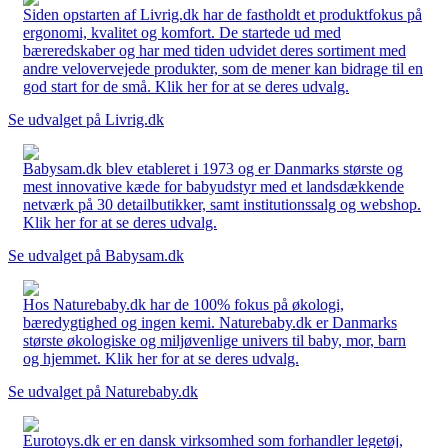
Siden opstarten af Livrig.dk har de fastholdt et produktfokus på
ergonomi, kvalitet og komfort. De startede ud med
bæreredskaber og har med tiden udvidet deres sortiment med
andre velovervejede produkter, som de mener kan bidrage til en
god start for de små. Klik her for at se deres udvalg.
Se udvalget på Livrig.dk
Babysam.dk blev etableret i 1973 og er Danmarks største og
mest innovative kæde for babyudstyr med et landsdækkende
netværk på 30 detailbutikker, samt institutionssalg og webshop.
Klik her for at se deres udvalg.
Se udvalget på Babysam.dk
Hos Naturebaby.dk har de 100% fokus på økologi,
bæredygtighed og ingen kemi. Naturebaby.dk er Danmarks
største økologiske og miljøvenlige univers til baby, mor, barn
og hjemmet. Klik her for at se deres udvalg.
Se udvalget på Naturebaby.dk
Eurotoys.dk er en dansk virksomhed som forhandler legetøj,