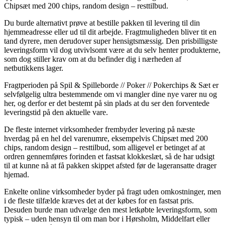
Chipsæt med 200 chips, random design – resttilbud.
Du burde alternativt prøve at bestille pakken til levering til din
hjemmeadresse eller ud til dit arbejde. Fragtmuligheden bliver tit en
tand dyrere, men derudover super hensigtsmæssig. Den prisbilligste
leveringsform vil dog utvivlsomt være at du selv henter produkterne,
som dog stiller krav om at du befinder dig i nærheden af
netbutikkens lager.
Fragtperioden på Spil & Spilleborde // Poker // Pokerchips & Sæt er
selvfølgelig ultra bestemmende om vi mangler dine nye varer nu og
her, og derfor er det bestemt på sin plads at du ser den forventede
leveringstid på den aktuelle vare.
De fleste internet virksomheder frembyder levering på næste
hverdag på en hel del varenumre, eksempelvis Chipsæt med 200
chips, random design – resttilbud, som alligevel er betinget af at
ordren gennemføres forinden et fastsat klokkeslæt, så de har udsigt
til at kunne nå at få pakken skippet afsted før de lageransatte drager
hjemad.
Enkelte online virksomheder byder på fragt uden omkostninger, men
i de fleste tilfælde kræves det at der købes for en fastsat pris.
Desuden burde man udvælge den mest letkøbte leveringsform, som
typisk – uden hensyn til om man bor i Hørsholm, Middelfart eller