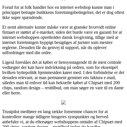
Forud for at folk handler hos en internet webshop kunne man i
princippet betragte butikkens forretningsbetingelser, det er dog oftest
ikke super spændende.
Et nemt alternativ kunne måske være at granske hvorvidt online
firmaet er støttet af e-mærket, siden det burde være en garanti for at
internet webshoppen opretholder dansk lovgivning, tillige med at
internet forretningen hyppigt besigtiges af jurister som mestrer
reglerne. Desuden får du genvej til support, når du oplever
udfordringer med din ordre.
Ligeså foreslåes det at køber er hensynstagende til de mest centrale
vedtægter der kan have indvirkning på ordren, som for eksempel
hvilken byttepolitik hjemmesiden kører med. I den forbindelse er det
desuden relevant, at man permanent gemmer ens faktura e-mail,
således man til enhver tid kan bekræfte købet af Chipsæt med 200
chips, random design – resttilbud, om man søger en vare til en dame
eller herre.
Trustpilot medfører en lang række fornemme chancer for at
kontrollere mange tidligere brugeres synspunkter og herved
anbefaler vi, at du eftersøger webshoppens omtaler af Chipsæt med
200 chips, random design – resttilbud inden du handler.