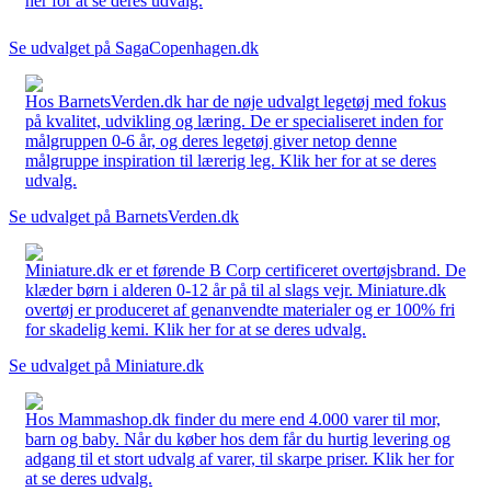
her for at se deres udvalg.
Se udvalget på SagaCopenhagen.dk
Hos BarnetsVerden.dk har de nøje udvalgt legetøj med fokus
på kvalitet, udvikling og læring. De er specialiseret inden for
målgruppen 0-6 år, og deres legetøj giver netop denne
målgruppe inspiration til lærerig leg. Klik her for at se deres
udvalg.
Se udvalget på BarnetsVerden.dk
Miniature.dk er et førende B Corp certificeret overtøjsbrand. De
klæder børn i alderen 0-12 år på til al slags vejr. Miniature.dk
overtøj er produceret af genanvendte materialer og er 100% fri
for skadelig kemi. Klik her for at se deres udvalg.
Se udvalget på Miniature.dk
Hos Mammashop.dk finder du mere end 4.000 varer til mor,
barn og baby. Når du køber hos dem får du hurtig levering og
adgang til et stort udvalg af varer, til skarpe priser. Klik her for
at se deres udvalg.