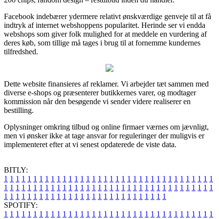
Facebook indebærer ydermere relativt ønskværdige genveje til at få
indtryk af internet webshoppens popularitet. Herinde ser vi endda
webshops som giver folk mulighed for at meddele en vurdering af
deres køb, som tillige må tages i brug til at fornemme kundernes
tilfredshed.
Dette website finansieres af reklamer. Vi arbejder tæt sammen med
diverse e-shops og præsenterer butikkernes varer, og modtager
kommission når den besøgende vi sender videre realiserer en
bestilling.
Oplysninger omkring tilbud og online firmaer værnes om jævnligt,
men vi ønsker ikke at tage ansvar for reguleringer der muligvis er
implementeret efter at vi senest opdaterede de viste data.
BITLY:
1
1
1
1
1
1
1
1
1
1
1
1
1
1
1
1
1
1
1
1
1
1
1
1
1
1
1
1
1
1
1
1
1
1
1
1
1
1
1
1
1
1
1
1
1
1
1
1
1
1
1
1
1
1
1
1
1
1
1
1
1
1
1
1
1
1
1
1
1
1
1
1
1
1
1
1
1
1
1
1
1
1
1
1
1
1
1
1
1
1
1
1
1
1
1
1
1
1
1
1
SPOTIFY:
1
1
1
1
1
1
1
1
1
1
1
1
1
1
1
1
1
1
1
1
1
1
1
1
1
1
1
1
1
1
1
1
1
1
1
1