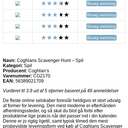
Besøg webshop
Besøg webshop
Besøg webshop
Besøg webshop
Navn:
Coghlans Scavenger Hunt – Spil
Kategori:
Spil
Producent:
Coghlan’s
Varenummer:
CG2170
EAN:
56389021709
Vurderet til
3.9
ud af 5 stjerner baseret på
49
anmeldelser
De fleste online selskaber foreslår heldigvis et stort udvalg
af former for levering. Den mest moderne er efterhånden
afhentningssteder, og så skal du blot gå forbi efter
produkterne lige præcis når det passer ind i din kalender.
Denne er jo rigtig ligetil, samt typisk tilmed den mest
prisbevidste leveringsform ved køb af Coghlans Scavenger