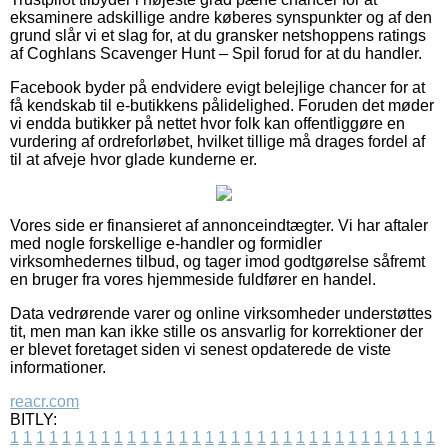
eksaminere adskillige andre køberes synspunkter og af den
grund slår vi et slag for, at du gransker netshoppens ratings
af Coghlans Scavenger Hunt – Spil forud for at du handler.
Facebook byder på endvidere evigt belejlige chancer for at
få kendskab til e-butikkens pålidelighed. Foruden det møder
vi endda butikker på nettet hvor folk kan offentliggøre en
vurdering af ordreforløbet, hvilket tillige må drages fordel af
til at afveje hvor glade kunderne er.
Vores side er finansieret af annonceindtægter. Vi har aftaler
med nogle forskellige e-handler og formidler
virksomhedernes tilbud, og tager imod godtgørelse såfremt
en bruger fra vores hjemmeside fuldfører en handel.
Data vedrørende varer og online virksomheder understøttes
tit, men man kan ikke stille os ansvarlig for korrektioner der
er blevet foretaget siden vi senest opdaterede de viste
informationer.
reacr.com
BITLY:
1
1
1
1
1
1
1
1
1
1
1
1
1
1
1
1
1
1
1
1
1
1
1
1
1
1
1
1
1
1
1
1
1