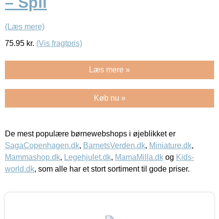
– Spil
(Læs mere)
75.95
kr.
(Vis fragtpris)
Læs mere »
Køb nu »
De mest populære børnewebshops i øjeblikket er
SagaCopenhagen.dk
,
BarnetsVerden.dk
,
Miniature.dk
,
Mammashop.dk
,
Legehjulet.dk
,
MamaMilla.dk
og
Kids-
world.dk
, som alle har et stort sortiment til gode priser.