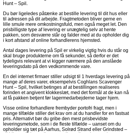
Hunt – Spil.
Du bør ligeledes påtænke at bestille levering til dit hus eller
til adressen på dit arbejde. Fragtmetoden bliver gerne en
lille smule mere omkostningsfuld, men også meget let. Den
prisbilligste type af levering er unægtelig selv at hente
pakken, som desværre står og falder med at du opholder dig
i kort afstand af online forhandlerens hjemsted.
Antal dages levering på Spil er virkelig vigtig hvis du står og
skal bruge produkterne om få sekunder, så derfor er det
tydeligvis relevant at vi kigger nærmere på den anslåede
leveringsdato på den vedkommende vare.
En del internet firmaer stiller udsigt til 1 hverdags levering på
mange af deres varer, eksempelvis Coghlans Scavenger
Hunt – Spil, hvilket betinges af at bestillingen realiseres
forinden et angivent klokkeslæt, med det formål at de kan nå
at få pakken betjent før lagermedarbejderne tager hjem.
Visse online forhandlere frembyder portofri fragt, men i
mange tilfælde stiller det krav om at du handler for en fastsat
pris. Alternativt bør du gribe den mest prisbevidste
leveringsmetode, som i de fleste tilfælde – uanset om du
opholder sig tæt på Aarhus, Solrød Strand eller Grindsted –