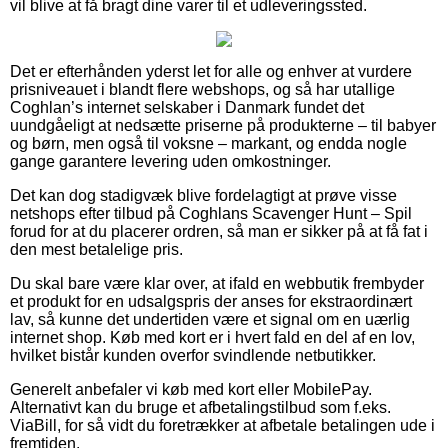
vil blive at få bragt dine varer til et udleveringssted.
Det er efterhånden yderst let for alle og enhver at vurdere
prisniveauet i blandt flere webshops, og så har utallige
Coghlan’s internet selskaber i Danmark fundet det
uundgåeligt at nedsætte priserne på produkterne – til babyer
og børn, men også til voksne – markant, og endda nogle
gange garantere levering uden omkostninger.
Det kan dog stadigvæk blive fordelagtigt at prøve visse
netshops efter tilbud på Coghlans Scavenger Hunt – Spil
forud for at du placerer ordren, så man er sikker på at få fat i
den mest betalelige pris.
Du skal bare være klar over, at ifald en webbutik frembyder
et produkt for en udsalgspris der anses for ekstraordinært
lav, så kunne det undertiden være et signal om en uærlig
internet shop. Køb med kort er i hvert fald en del af en lov,
hvilket bistår kunden overfor svindlende netbutikker.
Generelt anbefaler vi køb med kort eller MobilePay.
Alternativt kan du bruge et afbetalingstilbud som f.eks.
ViaBill, for så vidt du foretrækker at afbetale betalingen ude i
fremtiden.