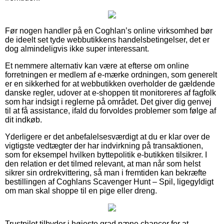
Før nogen handler på en Coghlan’s online virksomhed bør
de ideelt set tyde webbutikkens handelsbetingelser, det er
dog almindeligvis ikke super interessant.
Et nemmere alternativ kan være at efterse om online
forretningen er medlem af e-mærke ordningen, som generelt
er en sikkerhed for at webbutikken overholder de gældende
danske regler, udover at e-shoppen tit monitoreres af fagfolk
som har indsigt i reglerne på området. Det giver dig genvej
til at få assistance, ifald du forvoldes problemer som følge af
dit indkøb.
Yderligere er det anbefalelsesværdigt at du er klar over de
vigtigste vedtægter der har indvirkning på transaktionen,
som for eksempel hvilken byttepolitik e-butikken tilsikrer. I
den relation er det tilmed relevant, at man når som helst
sikrer sin ordrekvittering, så man i fremtiden kan bekræfte
bestillingen af Coghlans Scavenger Hunt – Spil, ligegyldigt
om man skal shoppe til en pige eller dreng.
Trustpilot tilbyder i højeste grad pæne chancer for at