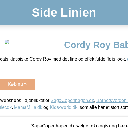
Side Linien
Cordy Roy Bab
cats klassiske Cordy Roy med det fine og effektfulde fløjs look.
Køb nu »
webshops i øjeblikket er
SagaCopenhagen.dk
,
BarnetsVerden
let.dk
,
MamaMilla.dk
og
Kids-world.dk
, som alle har et stort sor
SagaCopenhagen.dk sælger økologisk og bæredyg