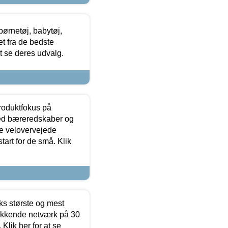
ørnetøj, babytøj,
t fra de bedste
at se deres udvalg.
produktfokus på
med bæreredskaber og
e velovervejede
tart for de små. Klik
ks største og mest
ækkende netværk på 30
Klik her for at se