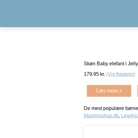
Skøn Baby elefant i Jelly
179.95
kr.
(Vis fragtpris)
Læs mere »
De mest populære børne
Mammashop.dk
,
Legehju