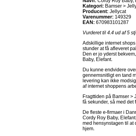
Navn:
Cordy Roy Baby, 
Kategori:
Bamser > Jell
Producent:
Jellycat
Varenummer:
149329
EAN:
670983101287
Vurderet til
4.4
ud af 5 st
Adskillige internet shops
stunder at få afleveret 
Den er jo yderst bekvem
Baby, Elefant.
Du kunne endvidere overvej
gennemsnitligt en tand m
levering kan ikke modsige
af internet shoppens arb
Fragttiden på Bamser > J
få sekunder, så med det f
De fleste e-firmaer i Da
Cordy Roy Baby, Elefant, 
med hensynstagen til at d
hjem.