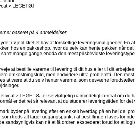
Elefant
ycat > LEGETØJ
jerner baseret på
4
anmeldelser
 yder i øjeblikket et hav af forskellige leveringsmuligheder. En
pakken hos en pakkeshop, hvor du selv kan hente pakken når det p
, samt mange gange endda den mest prisbevidste leveringstype
e at bestille varerne til levering til dit hus eller til dit arbejd
ere omkostningsfuld, men endvidere ultra problemfri. Den mest 
s at være at du selv henter varerne, som desværre forudsætter a
ejdslager.
ellycat > LEGETØJ er selvfølgelig ualmindeligt central om du 
ormål er det ret så relevant at du studerer leveringstiden for 
nmark byder på levering efter en enkelt hverdag på en hel del pr
som trods alt tager udgangspunkt i at bestillingen laves forinden
e sandsynligvis kan nå at få ordren ekspederet forud for at logi