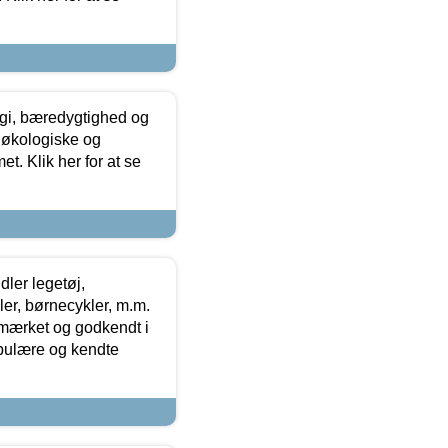
gi, bæredygtighed og
 økologiske og
t. Klik her for at se
ler legetøj,
r, børnecykler, m.m.
-mærket og godkendt i
opulære og kendte