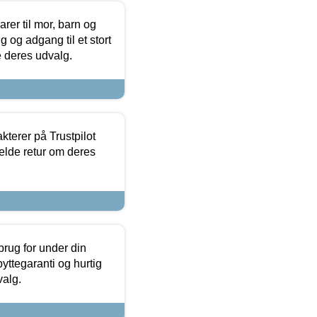
er til mor, barn og
 og adgang til et stort
se deres udvalg.
kterer på Trustpilot
elde retur om deres
brug for under din
yttegaranti og hurtig
valg.