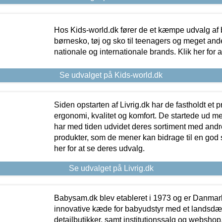
Hos Kids-world.dk fører de et kæmpe udvalg af b
børnesko, tøj og sko til teenagers og meget ande
nationale og internationale brands. Klik her for 
Se udvalget på Kids-world.dk
Siden opstarten af Livrig.dk har de fastholdt et 
ergonomi, kvalitet og komfort. De startede ud 
har med tiden udvidet deres sortiment med andr
produkter, som de mener kan bidrage til en god s
her for at se deres udvalg.
Se udvalget på Livrig.dk
Babysam.dk blev etableret i 1973 og er Danmar
innovative kæde for babyudstyr med et landsd
detailbutikker, samt institutionssalg og webshop. 