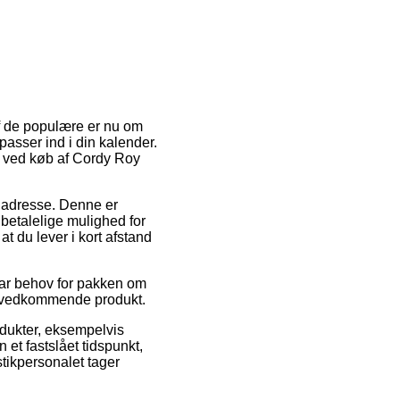
 af de populære er nu om
asser ind i din kalender.
 ved køb af Cordy Roy
es adresse. Denne er
betalelige mulighed for
t du lever i kort afstand
har behov for pakken om
det vedkommende produkt.
odukter, eksempelvis
 et fastslået tidspunkt,
stikpersonalet tager