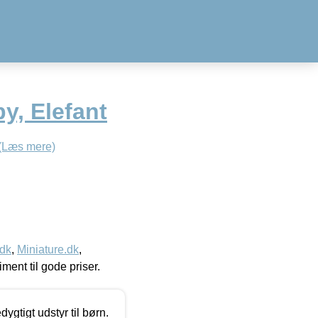
y, Elefant
(Læs mere)
.dk
,
Miniature.dk
,
timent til gode priser.
tigt udstyr til børn.