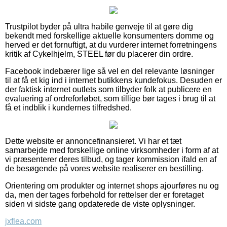
Trustpilot byder på ultra habile genveje til at gøre dig
bekendt med forskellige aktuelle konsumenters domme og
herved er det fornuftigt, at du vurderer internet forretningens
kritik af Cykelhjelm, STEEL før du placerer din ordre.
Facebook indebærer lige så vel en del relevante løsninger
til at få et kig ind i internet butikkens kundefokus. Desuden er
der faktisk internet outlets som tilbyder folk at publicere en
evaluering af ordreforløbet, som tillige bør tages i brug til at
få et indblik i kundernes tilfredshed.
Dette website er annoncefinansieret. Vi har et tæt
samarbejde med forskellige online virksomheder i form af at
vi præsenterer deres tilbud, og tager kommission ifald en af
de besøgende på vores website realiserer en bestilling.
Orientering om produkter og internet shops ajourføres nu og
da, men der tages forbehold for rettelser der er foretaget
siden vi sidste gang opdaterede de viste oplysninger.
jxflea.com