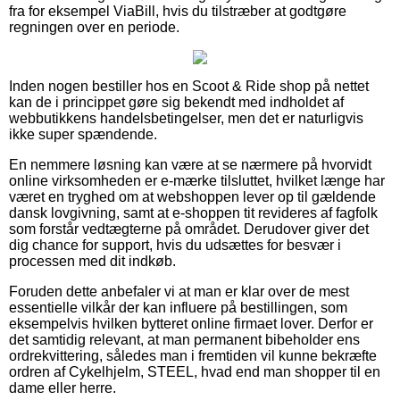
fra for eksempel ViaBill, hvis du tilstræber at godtgøre
regningen over en periode.
Inden nogen bestiller hos en Scoot & Ride shop på nettet
kan de i princippet gøre sig bekendt med indholdet af
webbutikkens handelsbetingelser, men det er naturligvis
ikke super spændende.
En nemmere løsning kan være at se nærmere på hvorvidt
online virksomheden er e-mærke tilsluttet, hvilket længe har
været en tryghed om at webshoppen lever op til gældende
dansk lovgivning, samt at e-shoppen tit revideres af fagfolk
som forstår vedtægterne på området. Derudover giver det
dig chance for support, hvis du udsættes for besvær i
processen med dit indkøb.
Foruden dette anbefaler vi at man er klar over de mest
essentielle vilkår der kan influere på bestillingen, som
eksempelvis hvilken bytteret online firmaet lover. Derfor er
det samtidig relevant, at man permanent bibeholder ens
ordrekvittering, således man i fremtiden vil kunne bekræfte
ordren af Cykelhjelm, STEEL, hvad end man shopper til en
dame eller herre.