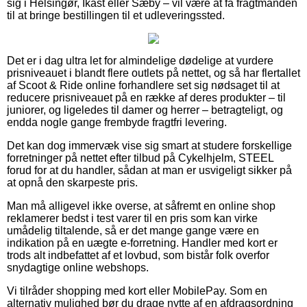
sig i Helsingør, Ikast eller Sæby – vil være at få fragtmanden
til at bringe bestillingen til et udleveringssted.
Det er i dag ultra let for almindelige dødelige at vurdere
prisniveauet i blandt flere outlets på nettet, og så har flertallet
af Scoot & Ride online forhandlere set sig nødsaget til at
reducere prisniveauet på en række af deres produkter – til
juniorer, og ligeledes til damer og herrer – betragteligt, og
endda nogle gange frembyde fragtfri levering.
Det kan dog immervæk vise sig smart at studere forskellige
forretninger på nettet efter tilbud på Cykelhjelm, STEEL
forud for at du handler, sådan at man er usvigeligt sikker på
at opnå den skarpeste pris.
Man må alligevel ikke overse, at såfremt en online shop
reklamerer bedst i test varer til en pris som kan virke
umådelig tiltalende, så er det mange gange være en
indikation på en uægte e-forretning. Handler med kort er
trods alt indbefattet af et lovbud, som bistår folk overfor
snydagtige online webshops.
Vi tilråder shopping med kort eller MobilePay. Som en
alternativ mulighed bør du drage nytte af en afdragsordning