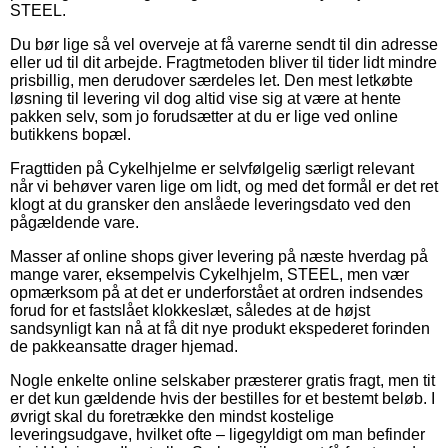
STEEL.
Du bør lige så vel overveje at få varerne sendt til din adresse
eller ud til dit arbejde. Fragtmetoden bliver til tider lidt mindre
prisbillig, men derudover særdeles let. Den mest letkøbte
løsning til levering vil dog altid vise sig at være at hente
pakken selv, som jo forudsætter at du er lige ved online
butikkens bopæl.
Fragttiden på Cykelhjelme er selvfølgelig særligt relevant
når vi behøver varen lige om lidt, og med det formål er det ret
klogt at du gransker den anslåede leveringsdato ved den
pågældende vare.
Masser af online shops giver levering på næste hverdag på
mange varer, eksempelvis Cykelhjelm, STEEL, men vær
opmærksom på at det er underforstået at ordren indsendes
forud for et fastslået klokkeslæt, således at de højst
sandsynligt kan nå at få dit nye produkt ekspederet forinden
de pakkeansatte drager hjemad.
Nogle enkelte online selskaber præsterer gratis fragt, men tit
er det kun gældende hvis der bestilles for et bestemt beløb. I
øvrigt skal du foretrække den mindst kostelige
leveringsudgave, hvilket ofte – ligegyldigt om man befinder