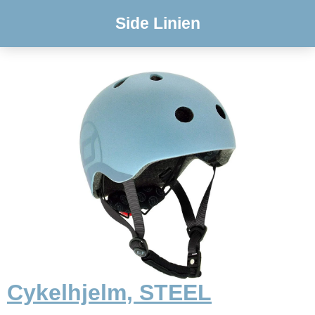
Side Linien
Cykelhjelm, STEEL