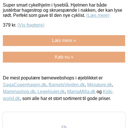
Super smart cykelhjelm i lyseblå. Hjelmen har både
justérbar hagestrop og skruespænde i nakken, der kan lyse
rødt. Perfekt som gave til den nye cyklist.
(Læs mere)
379
kr.
(Vis fragtpris)
Læs mere »
Køb nu »
De mest populære børnewebshops i øjeblikket er
SagaCopenhagen.dk
,
BarnetsVerden.dk
,
Miniature.dk
,
Mammashop.dk
,
Legehjulet.dk
,
MamaMilla.dk
og
Kids-
world.dk
, som alle har et stort sortiment til gode priser.