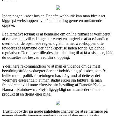
Inden nogen køber hos en Danefæ webbutik kan man ideelt set
kigge på webshoppens vilkår, det er dog gerne en omfattende
opgave.
Et alternativt forslag er at bemærke om online firmaet er verificeret
af e-mærket, hvilket længe har været en angivelse af at e-handlen
overholder de opstillede regler, og at internet webshoppen ofte
revideres af fagmænd der har ekspertise inden for de gældende
regulativer. Derudover tilbydes du anledning til at få assistance, ifald
du udsættes for besvær ved din shopping.
Yderligere rekommanderer vi at man er vidende om de mest
betydningsfulde vedtægter der har indvirkning på købet, som fx
hvilken returpolitik forretningen har. På grund af dette er det
ydermere essesentielt, at man stadig sikrer sin faktura, så man
fremadrettet vil kunne eftervise sin bestilling af Danefæ Kjole –
Nanna – Rainbow m. Freja, ligegyldigt om man leder efter et
produkt til en dreng eller pige.
Trustpilot byder på nogle pålidelige chancer for at se nærmere på
mange aktuelle brugeres vurderinger og af den grund er det