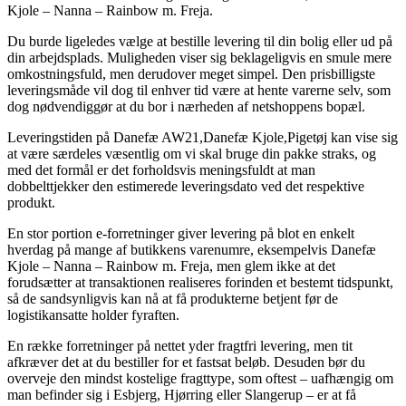
Kjole – Nanna – Rainbow m. Freja.
Du burde ligeledes vælge at bestille levering til din bolig eller ud på
din arbejdsplads. Muligheden viser sig beklageligvis en smule mere
omkostningsfuld, men derudover meget simpel. Den prisbilligste
leveringsmåde vil dog til enhver tid være at hente varerne selv, som
dog nødvendiggør at du bor i nærheden af netshoppens bopæl.
Leveringstiden på Danefæ AW21,Danefæ Kjole,Pigetøj kan vise sig
at være særdeles væsentlig om vi skal bruge din pakke straks, og
med det formål er det forholdsvis meningsfuldt at man
dobbelttjekker den estimerede leveringsdato ved det respektive
produkt.
En stor portion e-forretninger giver levering på blot en enkelt
hverdag på mange af butikkens varenumre, eksempelvis Danefæ
Kjole – Nanna – Rainbow m. Freja, men glem ikke at det
forudsætter at transaktionen realiseres forinden et bestemt tidspunkt,
så de sandsynligvis kan nå at få produkterne betjent før de
logistikansatte holder fyraften.
En række forretninger på nettet yder fragtfri levering, men tit
afkræver det at du bestiller for et fastsat beløb. Desuden bør du
overveje den mindst kostelige fragttype, som oftest – uafhængig om
man befinder sig i Esbjerg, Hjørring eller Slangerup – er at få