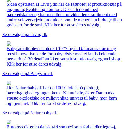
Siden opstarten af Livrig.dk har de fastholdt et produktfokus på
ergonomi, kvalitet og komfort. De startede ud med
bæreredskaber og har med tiden udvidet deres sortiment med
andre velovervejede produkter, som de mener kan bidrage til en
god start for de små. Klik her for at se deres udvalg.
Se udvalget på Livrig.dk
Babysam.dk blev etableret i 1973 og er Danmarks største og
mest innovative kæde for babyudstyr med et landsdækkende
netværk på 30 detailbutikker, samt institutionssalg og webshop.
Klik her for at se deres udvalg.
Se udvalget på Babysam.dk
Hos Naturebaby.dk har de 100% fokus på økologi,
bæredygtighed og ingen kemi. Naturebaby.dk er Danmarks
største økologiske og miljøvenlige univers til baby, mor, barn
og hjemmet. Klik her for at se deres udvalg.
Se udvalget på Naturebaby.dk
Eurotoys.dk er en dansk virksomhed som forhandler legetøj,