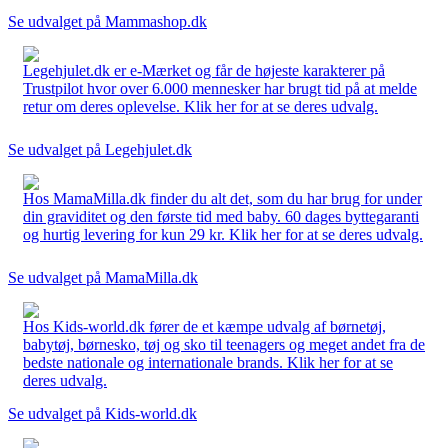
Se udvalget på Mammashop.dk
Legehjulet.dk er e-Mærket og får de højeste karakterer på
Trustpilot hvor over 6.000 mennesker har brugt tid på at melde
retur om deres oplevelse. Klik her for at se deres udvalg.
Se udvalget på Legehjulet.dk
Hos MamaMilla.dk finder du alt det, som du har brug for under
din graviditet og den første tid med baby. 60 dages byttegaranti
og hurtig levering for kun 29 kr. Klik her for at se deres udvalg.
Se udvalget på MamaMilla.dk
Hos Kids-world.dk fører de et kæmpe udvalg af børnetøj,
babytøj, børnesko, tøj og sko til teenagers og meget andet fra de
bedste nationale og internationale brands. Klik her for at se
deres udvalg.
Se udvalget på Kids-world.dk