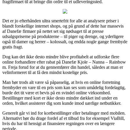
fragtfirmaet til at bringe din ordre til et udleveringssted.
Det er jo efterhånden ultra smertefrit for alle at analysere priser i
blandt forskellige internet shops, og på grund af dette har massevis
af Danefæ firmaer på nettet set sig nødsaget til at presse
udsalgspriserne på produkterne – til piger og drenge, og yderligere
også til damer og herrer – kolossalt, og endda nogle gange frembyde
gratis fragt.
Dog kan det ikke desto mindre blive profitabelt at udforske flere
online forhandlere efter rabat på Danefæ Kjole – Nanna – Rainbow
m. Freja forud for at du gennemfører din handel, således at man er
velinformeret til at få den mindst kostelige pris.
Man bør trods alt være så påpasselig, at hvis en online forretning
frembyder en vare til en pris som kan ses som umådelig fordelagtig,
burde det tit være et bevis på en svindel online virksomhed.
Bestillinger med kort er ikke desto mindre dækket ind under en
orden, hvilket assisterer dig som kunde imod uærlige netbutikker.
Generelt går vi ind for kortbestillinger eller betalinger med mobilen.
Alternativt bør du drage fordel af et tilbud fra for eksempel ViaBill,
hvis du har til hensigt at finansiere regningen over en længere
periode.