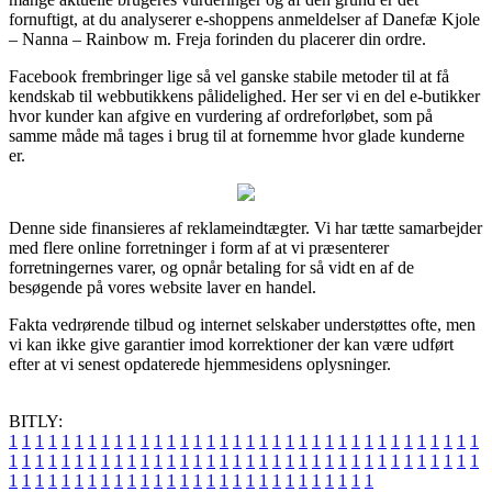
fornuftigt, at du analyserer e-shoppens anmeldelser af Danefæ Kjole
– Nanna – Rainbow m. Freja forinden du placerer din ordre.
Facebook frembringer lige så vel ganske stabile metoder til at få
kendskab til webbutikkens pålidelighed. Her ser vi en del e-butikker
hvor kunder kan afgive en vurdering af ordreforløbet, som på
samme måde må tages i brug til at fornemme hvor glade kunderne
er.
Denne side finansieres af reklameindtægter. Vi har tætte samarbejder
med flere online forretninger i form af at vi præsenterer
forretningernes varer, og opnår betaling for så vidt en af de
besøgende på vores website laver en handel.
Fakta vedrørende tilbud og internet selskaber understøttes ofte, men
vi kan ikke give garantier imod korrektioner der kan være udført
efter at vi senest opdaterede hjemmesidens oplysninger.
BITLY:
1
1
1
1
1
1
1
1
1
1
1
1
1
1
1
1
1
1
1
1
1
1
1
1
1
1
1
1
1
1
1
1
1
1
1
1
1
1
1
1
1
1
1
1
1
1
1
1
1
1
1
1
1
1
1
1
1
1
1
1
1
1
1
1
1
1
1
1
1
1
1
1
1
1
1
1
1
1
1
1
1
1
1
1
1
1
1
1
1
1
1
1
1
1
1
1
1
1
1
1