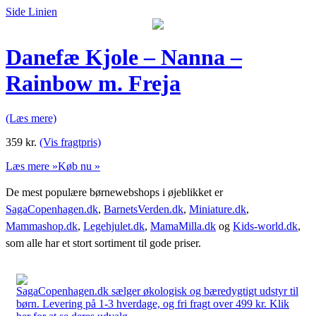
Side Linien
Danefæ Kjole – Nanna –
Rainbow m. Freja
(Læs mere)
359
kr.
(Vis fragtpris)
Læs mere »
Køb nu »
De mest populære børnewebshops i øjeblikket er
SagaCopenhagen.dk
,
BarnetsVerden.dk
,
Miniature.dk
,
Mammashop.dk
,
Legehjulet.dk
,
MamaMilla.dk
og
Kids-world.dk
,
som alle har et stort sortiment til gode priser.
SagaCopenhagen.dk sælger økologisk og bæredygtigt udstyr til
børn. Levering på 1-3 hverdage, og fri fragt over 499 kr. Klik