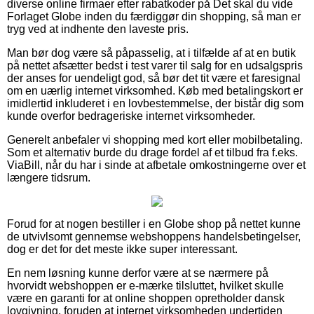
diverse online firmaer efter rabatkoder på Det skal du vide
Forlaget Globe inden du færdiggør din shopping, så man er
tryg ved at indhente den laveste pris.
Man bør dog være så påpasselig, at i tilfælde af at en butik
på nettet afsætter bedst i test varer til salg for en udsalgspris
der anses for uendeligt god, så bør det tit være et faresignal
om en uærlig internet virksomhed. Køb med betalingskort er
imidlertid inkluderet i en lovbestemmelse, der bistår dig som
kunde overfor bedrageriske internet virksomheder.
Generelt anbefaler vi shopping med kort eller mobilbetaling.
Som et alternativ burde du drage fordel af et tilbud fra f.eks.
ViaBill, når du har i sinde at afbetale omkostningerne over et
længere tidsrum.
Forud for at nogen bestiller i en Globe shop på nettet kunne
de utvivlsomt gennemse webshoppens handelsbetingelser,
dog er det for det meste ikke super interessant.
En nem løsning kunne derfor være at se nærmere på
hvorvidt webshoppen er e-mærke tilsluttet, hvilket skulle
være en garanti for at online shoppen opretholder dansk
lovgivning, foruden at internet virksomheden undertiden