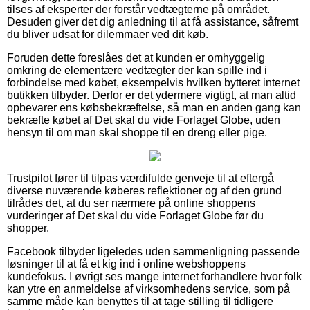
tilses af eksperter der forstår vedtægterne på området.
Desuden giver det dig anledning til at få assistance, såfremt
du bliver udsat for dilemmaer ved dit køb.
Foruden dette foreslåes det at kunden er omhyggelig
omkring de elementære vedtægter der kan spille ind i
forbindelse med købet, eksempelvis hvilken bytteret internet
butikken tilbyder. Derfor er det ydermere vigtigt, at man altid
opbevarer ens købsbekræftelse, så man en anden gang kan
bekræfte købet af Det skal du vide Forlaget Globe, uden
hensyn til om man skal shoppe til en dreng eller pige.
Trustpilot fører til tilpas værdifulde genveje til at eftergå
diverse nuværende køberes reflektioner og af den grund
tilrådes det, at du ser nærmere på online shoppens
vurderinger af Det skal du vide Forlaget Globe før du
shopper.
Facebook tilbyder ligeledes uden sammenligning passende
løsninger til at få et kig ind i online webshoppens
kundefokus. I øvrigt ses mange internet forhandlere hvor folk
kan ytre en anmeldelse af virksomhedens service, som på
samme måde kan benyttes til at tage stilling til tidligere