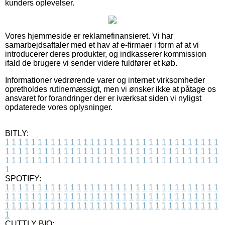
kunders oplevelser.
Vores hjemmeside er reklamefinansieret. Vi har
samarbejdsaftaler med et hav af e-firmaer i form af at vi
introducerer deres produkter, og indkasserer kommission
ifald de brugere vi sender videre fuldfører et køb.
Informationer vedrørende varer og internet virksomheder
opretholdes rutinemæssigt, men vi ønsker ikke at påtage os
ansvaret for forandringer der er iværksat siden vi nyligst
opdaterede vores oplysninger.
BITLY:
1
1
1
1
1
1
1
1
1
1
1
1
1
1
1
1
1
1
1
1
1
1
1
1
1
1
1
1
1
1
1
1
1
1
1
1
1
1
1
1
1
1
1
1
1
1
1
1
1
1
1
1
1
1
1
1
1
1
1
1
1
1
1
1
1
1
1
1
1
1
1
1
1
1
1
1
1
1
1
1
1
1
1
1
1
1
1
1
1
1
1
1
1
1
1
1
1
1
1
1
SPOTIFY:
1
1
1
1
1
1
1
1
1
1
1
1
1
1
1
1
1
1
1
1
1
1
1
1
1
1
1
1
1
1
1
1
1
1
1
1
1
1
1
1
1
1
1
1
1
1
1
1
1
1
1
1
1
1
1
1
1
1
1
1
1
1
1
1
1
1
1
1
1
1
1
1
1
1
1
1
1
1
1
1
1
1
1
1
1
1
1
1
1
1
1
1
1
1
1
1
1
1
1
1
CUTTLY BIO: