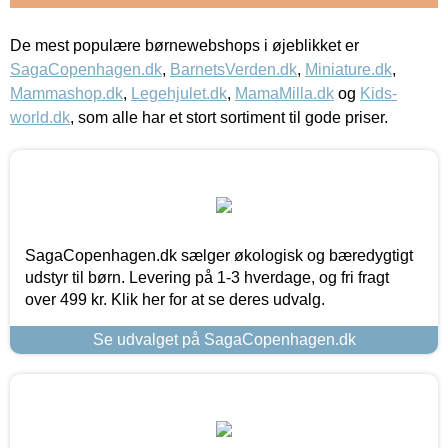
De mest populære børnewebshops i øjeblikket er
SagaCopenhagen.dk
,
BarnetsVerden.dk
,
Miniature.dk
,
Mammashop.dk
,
Legehjulet.dk
,
MamaMilla.dk
og
Kids-
world.dk
, som alle har et stort sortiment til gode priser.
SagaCopenhagen.dk sælger økologisk og bæredygtigt
udstyr til børn. Levering på 1-3 hverdage, og fri fragt
over 499 kr. Klik her for at se deres udvalg.
Se udvalget på SagaCopenhagen.dk