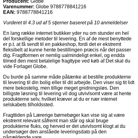
Producent:
Globe
Varenummer:
Globe 9788778841216
EAN:
9788778841216
Vurderet til
4.3
ud af 5 stjerner baseret på
10
anmeldelser
En lang række internet butikker yder nu om stunder en hel
del forskellige metoder til levering. En af de mest benyttede
er p.t. at få sendt til en pakkeshop, fordi det er ekstremt
fleksibelt at kunne hente bestillingen præcis når det passer
dig. Fragtformen er nemlig ualmindeligt enkel, og endda
tilmed den mest betalelige fragttype ved køb af Det skal du
vide Forlaget Globe.
Du burde på samme måde påtænke at bestille produkterne
til levering til din bolig eller til dit arbejde. Den viser sig tit lidt
mere bekostelig, men tillige meget gnidningsløs. Den
billigste løsning til levering vil dog utvivlsomt være at hente
produkterne selv, hvilket kræver at du er nær internet
selskabets tilholdssted.
Fragttiden på Lærerige børnebøger kan vise sig at være
ekstremt relevant såfremt man står og skal bruge
produkterne fluks, og herved er det utvivlsomt klogt at du
undersøger den anslåede leveringsdato på den
pågældende vare.