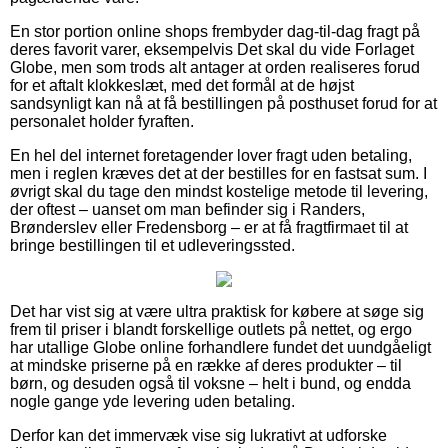
En stor portion online shops frembyder dag-til-dag fragt på
deres favorit varer, eksempelvis Det skal du vide Forlaget
Globe, men som trods alt antager at orden realiseres forud
for et aftalt klokkeslæt, med det formål at de højst
sandsynligt kan nå at få bestillingen på posthuset forud for at
personalet holder fyraften.
En hel del internet foretagender lover fragt uden betaling,
men i reglen kræves det at der bestilles for en fastsat sum. I
øvrigt skal du tage den mindst kostelige metode til levering,
der oftest – uanset om man befinder sig i Randers,
Brønderslev eller Fredensborg – er at få fragtfirmaet til at
bringe bestillingen til et udleveringssted.
Det har vist sig at være ultra praktisk for købere at søge sig
frem til priser i blandt forskellige outlets på nettet, og ergo
har utallige Globe online forhandlere fundet det uundgåeligt
at mindske priserne på en række af deres produkter – til
børn, og desuden også til voksne – helt i bund, og endda
nogle gange yde levering uden betaling.
Derfor kan det immervæk vise sig lukrativt at udforske