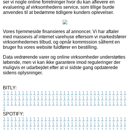
ser vi nogle online forretninger hvor du kan aflevere en
evaluering af virksomhedens service, som tillige burde
anvendes til at bedømme tidligere kunders oplevelser.
Vores hjemmeside finansieres af annoncer. Vi har aftaler
med massevis af internet varehuse eftersom vi markedsfører
virksomhedernes tilbud, og opnår kommission såfremt en
bruger fra vores website fuldfører en bestilling.
Data vedrørende varer og online virksomheder understøttes
løbende, men vi kan ikke garantere imod reguleringer der
muligvis er udarbejdet efter at vi sidste gang opdaterede
sidens oplysninger.
BITLY:
1
1
1
1
1
1
1
1
1
1
1
1
1
1
1
1
1
1
1
1
1
1
1
1
1
1
1
1
1
1
1
1
1
1
1
1
1
1
1
1
1
1
1
1
1
1
1
1
1
1
1
1
1
1
1
1
1
1
1
1
1
1
1
1
1
1
1
1
1
1
1
1
1
1
1
1
1
1
1
1
1
1
1
1
1
1
1
1
1
1
1
1
1
1
1
1
1
1
1
1
SPOTIFY:
1
1
1
1
1
1
1
1
1
1
1
1
1
1
1
1
1
1
1
1
1
1
1
1
1
1
1
1
1
1
1
1
1
1
1
1
1
1
1
1
1
1
1
1
1
1
1
1
1
1
1
1
1
1
1
1
1
1
1
1
1
1
1
1
1
1
1
1
1
1
1
1
1
1
1
1
1
1
1
1
1
1
1
1
1
1
1
1
1
1
1
1
1
1
1
1
1
1
1