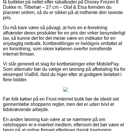
få butikker på nettet efter rabatkoder på Disney Frozen II
Dukke m. Tilbehør – 27 cm – Olaf & Elsa forinden du
placerer ordren, så du er sikker på at indhente den laveste
pris.
Du må bare være så påvagt, at hvis en e-forretning
afhænder deres produkter for en pris der virker besynderligt
lav, så kunne det for det meste være en indikator for en
snydagtig netbutik. Kortbestillinger er heldigvis omfattet af
en forordning, som sikrer køberen overfor svindlende
internet firmaer.
Vi slår generelt et slag for kortbetalinger eller MobilePay.
Som alternativ bør du vælge en løsning på afbetaling fra for
eksempel ViaBill, ifald du higer efter at godtgøre beløbet i
flere bidder.
Før folk køber på en Frost internet butik bør de ideelt set
gennemløbe shoppens regler, men det er uden tvivl et
tidskrævende arbejde.
En anden løsning kan være at se nærmere på om
netshoppen er e-mærket medlem, eftersom det bør være et
bevis på at online firmaet efterlever dansk lovgivning,