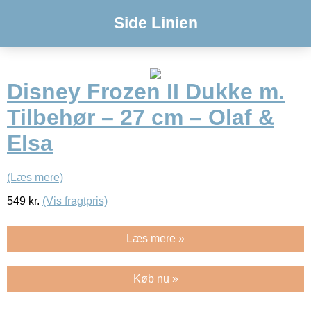
Side Linien
Disney Frozen II Dukke m.
Tilbehør – 27 cm – Olaf &
Elsa
(Læs mere)
549
kr.
(Vis fragtpris)
Læs mere »
Køb nu »