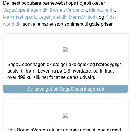
De mest populære børnewebshops i øjeblikket er
SagaCopenhagen.dk
,
BarnetsVerden.dk
,
Miniature.dk
,
Mammashop.dk
,
Legehjulet.dk
,
MamaMilla.dk
og
Kids-
world.dk
, som alle har et stort sortiment til gode priser.
SagaCopenhagen.dk sælger økologisk og bæredygtigt
udstyr til børn. Levering på 1-3 hverdage, og fri fragt
over 499 kr. Klik her for at se deres udvalg.
Se udvalget på SagaCopenhagen.dk
Hos BarnetsVerden.dk har de nøje udvalgt legetøj med