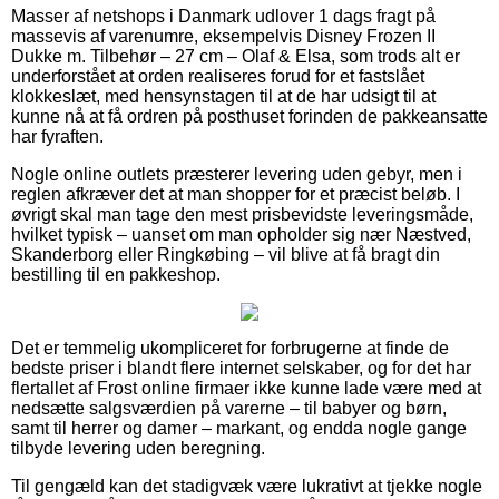
Masser af netshops i Danmark udlover 1 dags fragt på
massevis af varenumre, eksempelvis Disney Frozen II
Dukke m. Tilbehør – 27 cm – Olaf & Elsa, som trods alt er
underforstået at orden realiseres forud for et fastslået
klokkeslæt, med hensynstagen til at de har udsigt til at
kunne nå at få ordren på posthuset forinden de pakkeansatte
har fyraften.
Nogle online outlets præsterer levering uden gebyr, men i
reglen afkræver det at man shopper for et præcist beløb. I
øvrigt skal man tage den mest prisbevidste leveringsmåde,
hvilket typisk – uanset om man opholder sig nær Næstved,
Skanderborg eller Ringkøbing – vil blive at få bragt din
bestilling til en pakkeshop.
Det er temmelig ukompliceret for forbrugerne at finde de
bedste priser i blandt flere internet selskaber, og for det har
flertallet af Frost online firmaer ikke kunne lade være med at
nedsætte salgsværdien på varerne – til babyer og børn,
samt til herrer og damer – markant, og endda nogle gange
tilbyde levering uden beregning.
Til gengæld kan det stadigvæk være lukrativt at tjekke nogle