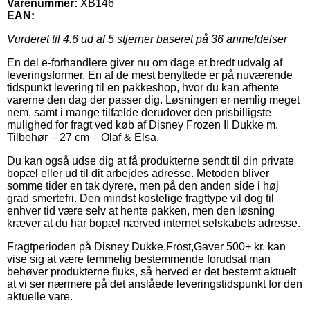
Varenummer:
XB146
EAN:
Vurderet til
4.6
ud af 5 stjerner baseret på
36
anmeldelser
En del e-forhandlere giver nu om dage et bredt udvalg af
leveringsformer. En af de mest benyttede er på nuværende
tidspunkt levering til en pakkeshop, hvor du kan afhente
varerne den dag der passer dig. Løsningen er nemlig meget
nem, samt i mange tilfælde derudover den prisbilligste
mulighed for fragt ved køb af Disney Frozen II Dukke m.
Tilbehør – 27 cm – Olaf & Elsa.
Du kan også udse dig at få produkterne sendt til din private
bopæl eller ud til dit arbejdes adresse. Metoden bliver
somme tider en tak dyrere, men på den anden side i høj
grad smertefri. Den mindst kostelige fragttype vil dog til
enhver tid være selv at hente pakken, men den løsning
kræver at du har bopæl nærved internet selskabets adresse.
Fragtperioden på Disney Dukke,Frost,Gaver 500+ kr. kan
vise sig at være temmelig bestemmende forudsat man
behøver produkterne fluks, så herved er det bestemt aktuelt
at vi ser nærmere på det anslåede leveringstidspunkt for den
aktuelle vare.