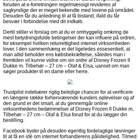
foruden at e-forretningen regelmæssigt revideres af
sagkyndige der er meget bekendte med lovene på området.
Desuden får du anledning til at få bistand, ifald du får
besvær i forbindelse med dit indkøb.
Dertil stiller vi forslag om at du er omhyggelig omkring de
mest betydningsfulde betingelser der kan influere på ordren,
for eksempel hvilken returrettighed internet virksomheden
lover. I den sammenhæng er det ligeledes essesentielt, at
man altid beholder ens købsbekræftelse, således man i
fremtiden vil kunne vidne om sin ordre af Disney Frozen II
Dukke m. Tilbehør – 27 cm – Olaf & Elsa, uanset om man
søger produkter til en dame eller herre.
Trustpilot indebærer rigtig belejlige chancer for at verificere
en længere række forhenværende kunders oplevelser og af
den grund er det smart, at du gennemgår online
virksomhedens bedømmelser af Disney Frozen II Dukke m.
Tilbehør – 27 cm – Olaf & Elsa forud for at du lægger din
bestilling.
Facebook byder på desuden egentlig fordelagtige løsninger
til at få en idé om internet forhandlerens pålidelighed. Tilmed