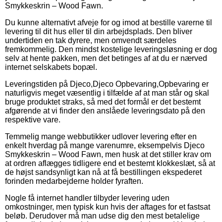
Smykkeskrin – Wood Fawn.
Du kunne alternativt afveje for og imod at bestille varerne til
levering til dit hus eller til din arbejdsplads. Den bliver
undertiden en tak dyrere, men omvendt særdeles
fremkommelig. Den mindst kostelige leveringsløsning er dog
selv at hente pakken, men det betinges af at du er nærved
internet selskabets bopæl.
Leveringstiden på Djeco,Djeco Opbevaring,Opbevaring er
naturligvis meget væsentlig i tilfælde af at man står og skal
bruge produktet straks, så med det formål er det bestemt
afgørende at vi finder den anslåede leveringsdato på den
respektive vare.
Temmelig mange webbutikker udlover levering efter en
enkelt hverdag på mange varenumre, eksempelvis Djeco
Smykkeskrin – Wood Fawn, men husk at det stiller krav om
at ordren aflægges tidligere end et bestemt klokkeslæt, så at
de højst sandsynligt kan nå at få bestillingen ekspederet
forinden medarbejderne holder fyraften.
Nogle få internet handler tilbyder levering uden
omkostninger, men typisk kun hvis der aftages for et fastsat
beløb. Derudover må man udse dig den mest betalelige