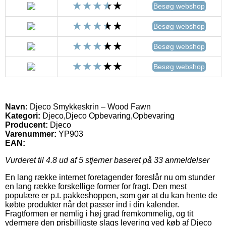
Besøg webshop
Besøg webshop
Besøg webshop
Besøg webshop
Navn:
Djeco Smykkeskrin – Wood Fawn
Kategori:
Djeco,Djeco Opbevaring,Opbevaring
Producent:
Djeco
Varenummer:
YP903
EAN:
Vurderet til
4.8
ud af 5 stjerner baseret på
33
anmeldelser
En lang række internet foretagender foreslår nu om stunder
en lang række forskellige former for fragt. Den mest
populære er p.t. pakkeshoppen, som gør at du kan hente de
købte produkter når det passer ind i din kalender.
Fragtformen er nemlig i høj grad fremkommelig, og tit
ydermere den prisbilligste slags levering ved køb af Djeco