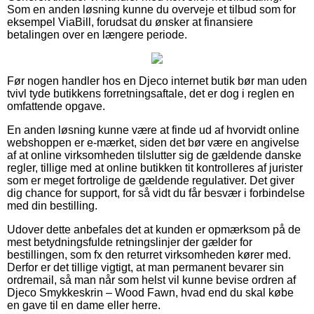
Som en anden løsning kunne du overveje et tilbud som for
eksempel ViaBill, forudsat du ønsker at finansiere
betalingen over en længere periode.
Før nogen handler hos en Djeco internet butik bør man uden
tvivl tyde butikkens forretningsaftale, det er dog i reglen en
omfattende opgave.
En anden løsning kunne være at finde ud af hvorvidt online
webshoppen er e-mærket, siden det bør være en angivelse
af at online virksomheden tilslutter sig de gældende danske
regler, tillige med at online butikken tit kontrolleres af jurister
som er meget fortrolige de gældende regulativer. Det giver
dig chance for support, for så vidt du får besvær i forbindelse
med din bestilling.
Udover dette anbefales det at kunden er opmærksom på de
mest betydningsfulde retningslinjer der gælder for
bestillingen, som fx den returret virksomheden kører med.
Derfor er det tillige vigtigt, at man permanent bevarer sin
ordremail, så man når som helst vil kunne bevise ordren af
Djeco Smykkeskrin – Wood Fawn, hvad end du skal købe
en gave til en dame eller herre.