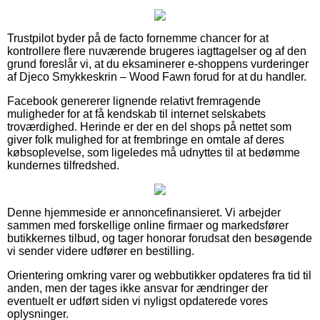
Trustpilot byder på de facto fornemme chancer for at
kontrollere flere nuværende brugeres iagttagelser og af den
grund foreslår vi, at du eksaminerer e-shoppens vurderinger
af Djeco Smykkeskrin – Wood Fawn forud for at du handler.
Facebook genererer lignende relativt fremragende
muligheder for at få kendskab til internet selskabets
troværdighed. Herinde er der en del shops på nettet som
giver folk mulighed for at frembringe en omtale af deres
købsoplevelse, som ligeledes må udnyttes til at bedømme
kundernes tilfredshed.
Denne hjemmeside er annoncefinansieret. Vi arbejder
sammen med forskellige online firmaer og markedsfører
butikkernes tilbud, og tager honorar forudsat den besøgende
vi sender videre udfører en bestilling.
Orientering omkring varer og webbutikker opdateres fra tid til
anden, men der tages ikke ansvar for ændringer der
eventuelt er udført siden vi nyligst opdaterede vores
oplysninger.