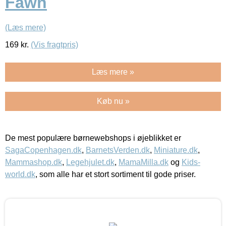
Fawn
(Læs mere)
169
kr.
(Vis fragtpris)
Læs mere »
Køb nu »
De mest populære børnewebshops i øjeblikket er
SagaCopenhagen.dk
,
BarnetsVerden.dk
,
Miniature.dk
,
Mammashop.dk
,
Legehjulet.dk
,
MamaMilla.dk
og
Kids-
world.dk
, som alle har et stort sortiment til gode priser.