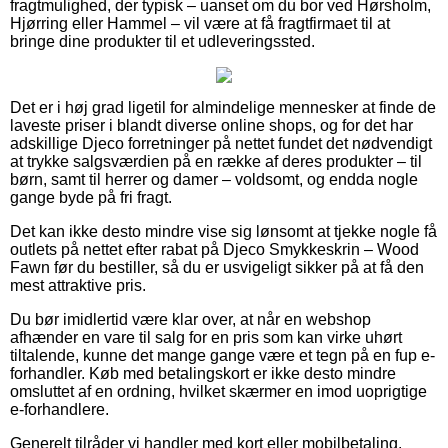
fragtmulighed, der typisk – uanset om du bor ved Hørsholm,
Hjørring eller Hammel – vil være at få fragtfirmaet til at
bringe dine produkter til et udleveringssted.
Det er i høj grad ligetil for almindelige mennesker at finde de
laveste priser i blandt diverse online shops, og for det har
adskillige Djeco forretninger på nettet fundet det nødvendigt
at trykke salgsværdien på en række af deres produkter – til
børn, samt til herrer og damer – voldsomt, og endda nogle
gange byde på fri fragt.
Det kan ikke desto mindre vise sig lønsomt at tjekke nogle få
outlets på nettet efter rabat på Djeco Smykkeskrin – Wood
Fawn før du bestiller, så du er usvigeligt sikker på at få den
mest attraktive pris.
Du bør imidlertid være klar over, at når en webshop
afhænder en vare til salg for en pris som kan virke uhørt
tiltalende, kunne det mange gange være et tegn på en fup e-
forhandler. Køb med betalingskort er ikke desto mindre
omsluttet af en ordning, hvilket skærmer en imod uoprigtige
e-forhandlere.
Generelt tilråder vi handler med kort eller mobilbetaling.