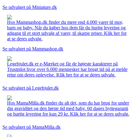
Se udvalget på Miniature.dk
Hos Mammashop.dk finder du mere end 4.000 varer til mor,
barn og baby. Når du køber hos dem får du hurtig levering og
adgang til et stort udvalg af varer, til skarpe priser. Klik her for
at se deres udvalg.
Se udvalget på Mammashop.dk
Legehjulet.dk er e-Mærket og får de højeste karakterer på
Trustpilot hvor over 6.000 mennesker har brugt tid på at melde
retur om deres oplevelse. Klik her for at se deres udvalg.
Se udvalget på Legehjulet.dk
Hos MamaMilla.dk finder du alt det, som du har brug for under
din graviditet og den første tid med baby. 60 dages byttegaranti
og hurtig levering for kun 29 kr. Klik her for at se deres udvalg.
Se udvalget på MamaMilla.dk