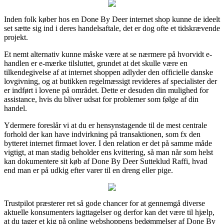
Inden folk køber hos en Done By Deer internet shop kunne de ideelt
set sætte sig ind i deres handelsaftale, det er dog ofte et tidskrævende
projekt.
Et nemt alternativ kunne måske være at se nærmere på hvorvidt e-
handlen er e-mærke tilsluttet, grundet at det skulle være en
tilkendegivelse af at internet shoppen adlyder den officielle danske
lovgivning, og at butikken regelmæssigt revideres af specialister der
er indført i lovene på området. Dette er desuden din mulighed for
assistance, hvis du bliver udsat for problemer som følge af din
handel.
Ydermere foreslår vi at du er hensynstagende til de mest centrale
forhold der kan have indvirkning på transaktionen, som fx den
bytteret internet firmaet lover. I den relation er det på samme måde
vigtigt, at man stadig beholder ens kvittering, så man når som helst
kan dokumentere sit køb af Done By Deer Sutteklud Raffi, hvad
end man er på udkig efter varer til en dreng eller pige.
Trustpilot præsterer ret så gode chancer for at gennemgå diverse
aktuelle konsumenters iagttagelser og derfor kan det være til hjælp,
at du tager et kig på online webshoppens bedømmelser af Done By