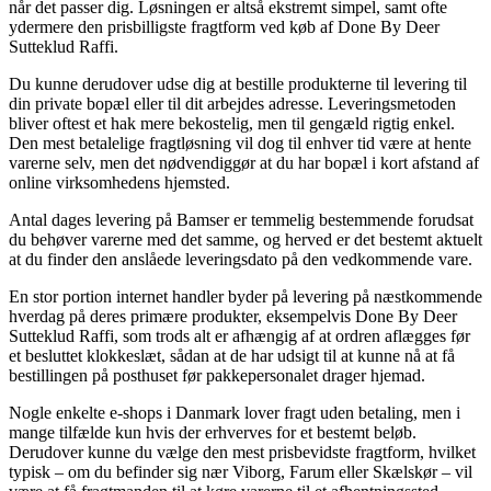
når det passer dig. Løsningen er altså ekstremt simpel, samt ofte
ydermere den prisbilligste fragtform ved køb af Done By Deer
Sutteklud Raffi.
Du kunne derudover udse dig at bestille produkterne til levering til
din private bopæl eller til dit arbejdes adresse. Leveringsmetoden
bliver oftest et hak mere bekostelig, men til gengæld rigtig enkel.
Den mest betalelige fragtløsning vil dog til enhver tid være at hente
varerne selv, men det nødvendiggør at du har bopæl i kort afstand af
online virksomhedens hjemsted.
Antal dages levering på Bamser er temmelig bestemmende forudsat
du behøver varerne med det samme, og herved er det bestemt aktuelt
at du finder den anslåede leveringsdato på den vedkommende vare.
En stor portion internet handler byder på levering på næstkommende
hverdag på deres primære produkter, eksempelvis Done By Deer
Sutteklud Raffi, som trods alt er afhængig af at ordren aflægges før
et besluttet klokkeslæt, sådan at de har udsigt til at kunne nå at få
bestillingen på posthuset før pakkepersonalet drager hjemad.
Nogle enkelte e-shops i Danmark lover fragt uden betaling, men i
mange tilfælde kun hvis der erhverves for et bestemt beløb.
Derudover kunne du vælge den mest prisbevidste fragtform, hvilket
typisk – om du befinder sig nær Viborg, Farum eller Skælskør – vil