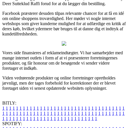
Deer Sutteklud Raffi forud for at du lægger din bestilling.
Facebook præsterer desuden tilpas relevante chancer for at få en idé
om online shoppens troværdighed. Her møder vi nogle internet
webshops som giver kunderne mulighed for at udfærdige en kritik af
deres køb, hvilket ydermere bør bruges til at danne dig et indtryk af
kundetilfredsheden.
Vores side finansieres af reklameindtægter. Vi har samarbejder med
mange internet outlets i form af at vi præsenterer forretningernes
produkter, og får honorar om de besøgende vi sender videre
foretager et indkøb.
Viden vedrørende produkter og online forretninger opretholdes
jævnligt, men der tages forbehold for korrektioner der er blevet
foretaget siden vi senest opdaterede websitets oplysninger.
BITLY:
1
1
1
1
1
1
1
1
1
1
1
1
1
1
1
1
1
1
1
1
1
1
1
1
1
1
1
1
1
1
1
1
1
1
1
1
1
1
1
1
1
1
1
1
1
1
1
1
1
1
1
1
1
1
1
1
1
1
1
1
1
1
1
1
1
1
1
1
1
1
1
1
1
1
1
1
1
1
1
1
1
1
1
1
1
1
1
1
1
1
1
1
1
1
1
1
1
1
1
1
SPOTIFY: