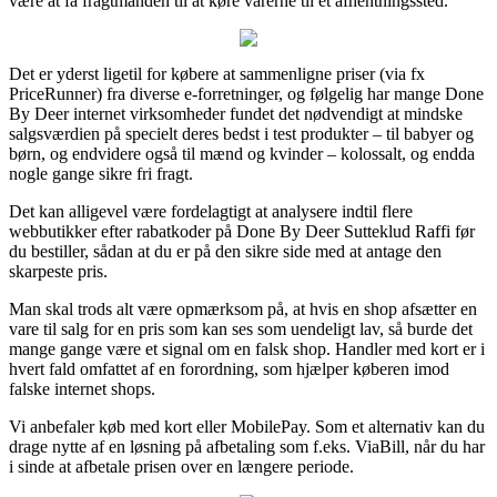
være at få fragtmanden til at køre varerne til et afhentningssted.
Det er yderst ligetil for købere at sammenligne priser (via fx
PriceRunner) fra diverse e-forretninger, og følgelig har mange Done
By Deer internet virksomheder fundet det nødvendigt at mindske
salgsværdien på specielt deres bedst i test produkter – til babyer og
børn, og endvidere også til mænd og kvinder – kolossalt, og endda
nogle gange sikre fri fragt.
Det kan alligevel være fordelagtigt at analysere indtil flere
webbutikker efter rabatkoder på Done By Deer Sutteklud Raffi før
du bestiller, sådan at du er på den sikre side med at antage den
skarpeste pris.
Man skal trods alt være opmærksom på, at hvis en shop afsætter en
vare til salg for en pris som kan ses som uendeligt lav, så burde det
mange gange være et signal om en falsk shop. Handler med kort er i
hvert fald omfattet af en forordning, som hjælper køberen imod
falske internet shops.
Vi anbefaler køb med kort eller MobilePay. Som et alternativ kan du
drage nytte af en løsning på afbetaling som f.eks. ViaBill, når du har
i sinde at afbetale prisen over en længere periode.