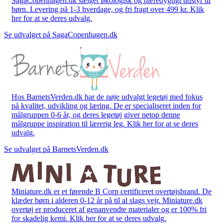
SagaCopenhagen.dk sælger økologisk og bæredygtigt udstyr til
børn. Levering på 1-3 hverdage, og fri fragt over 499 kr. Klik
her for at se deres udvalg.
Se udvalget på SagaCopenhagen.dk
Hos BarnetsVerden.dk har de nøje udvalgt legetøj med fokus
på kvalitet, udvikling og læring. De er specialiseret inden for
målgruppen 0-6 år, og deres legetøj giver netop denne
målgruppe inspiration til lærerig leg. Klik her for at se deres
udvalg.
Se udvalget på BarnetsVerden.dk
Miniature.dk er et førende B Corp certificeret overtøjsbrand. De
klæder børn i alderen 0-12 år på til al slags vejr. Miniature.dk
overtøj er produceret af genanvendte materialer og er 100% fri
for skadelig kemi. Klik her for at se deres udvalg.