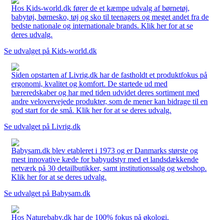
Hos Kids-world.dk fører de et kæmpe udvalg af børnetøj,
babytøj, børnesko, tøj og sko til teenagers og meget andet fra de
bedste nationale og internationale brands. Klik her for at se
deres udvalg.
Se udvalget på Kids-world.dk
Siden opstarten af Livrig.dk har de fastholdt et produktfokus på
ergonomi, kvalitet og komfort. De startede ud med
bæreredskaber og har med tiden udvidet deres sortiment med
andre velovervejede produkter, som de mener kan bidrage til en
god start for de små. Klik her for at se deres udvalg.
Se udvalget på Livrig.dk
Babysam.dk blev etableret i 1973 og er Danmarks største og
mest innovative kæde for babyudstyr med et landsdækkende
netværk på 30 detailbutikker, samt institutionssalg og webshop.
Klik her for at se deres udvalg.
Se udvalget på Babysam.dk
Hos Naturebaby.dk har de 100% fokus på økologi,