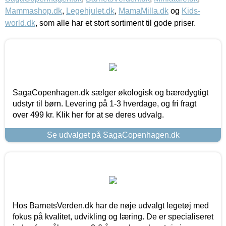
Mammashop.dk
,
Legehjulet.dk
,
MamaMilla.dk
og
Kids-
world.dk
, som alle har et stort sortiment til gode priser.
SagaCopenhagen.dk sælger økologisk og bæredygtigt
udstyr til børn. Levering på 1-3 hverdage, og fri fragt
over 499 kr. Klik her for at se deres udvalg.
Se udvalget på SagaCopenhagen.dk
Hos BarnetsVerden.dk har de nøje udvalgt legetøj med
fokus på kvalitet, udvikling og læring. De er specialiseret