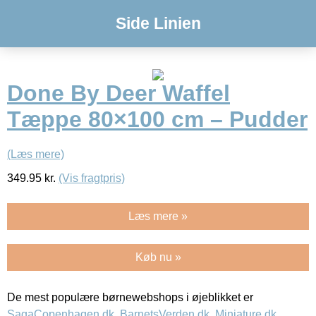
Side Linien
Done By Deer Waffel
Tæppe 80×100 cm – Pudder
(Læs mere)
349.95
kr.
(Vis fragtpris)
Læs mere »
Køb nu »
De mest populære børnewebshops i øjeblikket er
SagaCopenhagen.dk
,
BarnetsVerden.dk
,
Miniature.dk
,