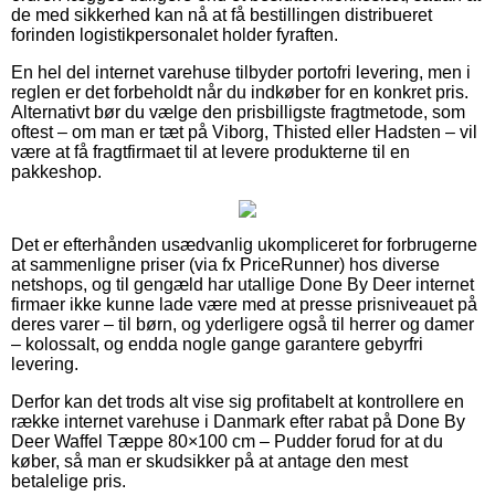
de med sikkerhed kan nå at få bestillingen distribueret
forinden logistikpersonalet holder fyraften.
En hel del internet varehuse tilbyder portofri levering, men i
reglen er det forbeholdt når du indkøber for en konkret pris.
Alternativt bør du vælge den prisbilligste fragtmetode, som
oftest – om man er tæt på Viborg, Thisted eller Hadsten – vil
være at få fragtfirmaet til at levere produkterne til en
pakkeshop.
Det er efterhånden usædvanlig ukompliceret for forbrugerne
at sammenligne priser (via fx PriceRunner) hos diverse
netshops, og til gengæld har utallige Done By Deer internet
firmaer ikke kunne lade være med at presse prisniveauet på
deres varer – til børn, og yderligere også til herrer og damer
– kolossalt, og endda nogle gange garantere gebyrfri
levering.
Derfor kan det trods alt vise sig profitabelt at kontrollere en
række internet varehuse i Danmark efter rabat på Done By
Deer Waffel Tæppe 80×100 cm – Pudder forud for at du
køber, så man er skudsikker på at antage den mest
betalelige pris.