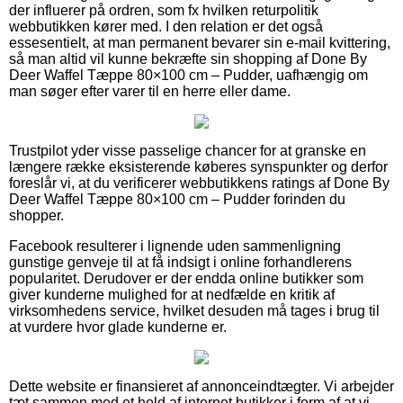
der influerer på ordren, som fx hvilken returpolitik
webbutikken kører med. I den relation er det også
essesentielt, at man permanent bevarer sin e-mail kvittering,
så man altid vil kunne bekræfte sin shopping af Done By
Deer Waffel Tæppe 80×100 cm – Pudder, uafhængig om
man søger efter varer til en herre eller dame.
Trustpilot yder visse passelige chancer for at granske en
længere række eksisterende køberes synspunkter og derfor
foreslår vi, at du verificerer webbutikkens ratings af Done By
Deer Waffel Tæppe 80×100 cm – Pudder forinden du
shopper.
Facebook resulterer i lignende uden sammenligning
gunstige genveje til at få indsigt i online forhandlerens
popularitet. Derudover er der endda online butikker som
giver kunderne mulighed for at nedfælde en kritik af
virksomhedens service, hvilket desuden må tages i brug til
at vurdere hvor glade kunderne er.
Dette website er finansieret af annonceindtægter. Vi arbejder
tæt sammen med et hold af internet butikker i form af at vi