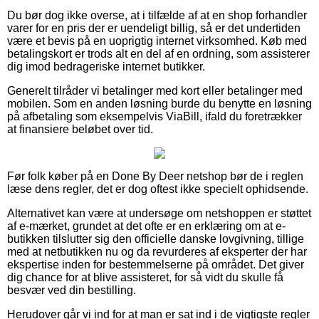
Du bør dog ikke overse, at i tilfælde af at en shop forhandler
varer for en pris der er uendeligt billig, så er det undertiden
være et bevis på en uoprigtig internet virksomhed. Køb med
betalingskort er trods alt en del af en ordning, som assisterer
dig imod bedrageriske internet butikker.
Generelt tilråder vi betalinger med kort eller betalinger med
mobilen. Som en anden løsning burde du benytte en løsning
på afbetaling som eksempelvis ViaBill, ifald du foretrækker
at finansiere beløbet over tid.
Før folk køber på en Done By Deer netshop bør de i reglen
læse dens regler, det er dog oftest ikke specielt ophidsende.
Alternativet kan være at undersøge om netshoppen er støttet
af e-mærket, grundet at det ofte er en erklæring om at e-
butikken tilslutter sig den officielle danske lovgivning, tillige
med at netbutikken nu og da revurderes af eksperter der har
ekspertise inden for bestemmelserne på området. Det giver
dig chance for at blive assisteret, for så vidt du skulle få
besvær ved din bestilling.
Herudover går vi ind for at man er sat ind i de vigtigste regler