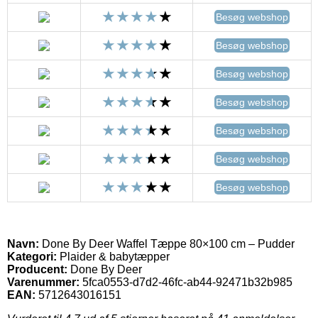
Besøg webshop
Besøg webshop
Besøg webshop
Besøg webshop
Besøg webshop
Besøg webshop
Besøg webshop
Navn:
Done By Deer Waffel Tæppe 80×100 cm – Pudder
Kategori:
Plaider & babytæpper
Producent:
Done By Deer
Varenummer:
5fca0553-d7d2-46fc-ab44-92471b32b985
EAN:
5712643016151