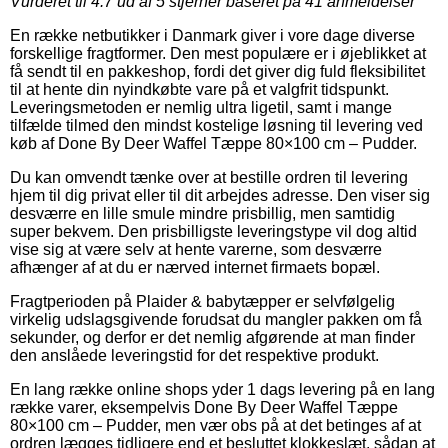
Vurderet til
4.7
ud af 5 stjerner baseret på
41
anmeldelser
En række netbutikker i Danmark giver i vore dage diverse
forskellige fragtformer. Den mest populære er i øjeblikket at
få sendt til en pakkeshop, fordi det giver dig fuld fleksibilitet
til at hente din nyindkøbte vare på et valgfrit tidspunkt.
Leveringsmetoden er nemlig ultra ligetil, samt i mange
tilfælde tilmed den mindst kostelige løsning til levering ved
køb af Done By Deer Waffel Tæppe 80×100 cm – Pudder.
Du kan omvendt tænke over at bestille ordren til levering
hjem til dig privat eller til dit arbejdes adresse. Den viser sig
desværre en lille smule mindre prisbillig, men samtidig
super bekvem. Den prisbilligste leveringstype vil dog altid
vise sig at være selv at hente varerne, som desværre
afhænger af at du er nærved internet firmaets bopæl.
Fragtperioden på Plaider & babytæpper er selvfølgelig
virkelig udslagsgivende forudsat du mangler pakken om få
sekunder, og derfor er det nemlig afgørende at man finder
den anslåede leveringstid for det respektive produkt.
En lang række online shops yder 1 dags levering på en lang
række varer, eksempelvis Done By Deer Waffel Tæppe
80×100 cm – Pudder, men vær obs på at det betinges af at
ordren lægges tidligere end et besluttet klokkeslæt, sådan at