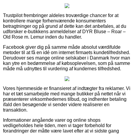
Trustpilot frembringer aldeles troværdige chancer for at
kontrollere mange forhenværende konsumenters
betragtninger og på grund af dette kan det anbefales, at du
udforsker e-butikkens anmeldelser af DYR Bluse – Roar –
Old Rose m. Lemur inden du handler.
Facebook giver dig på samme måde absolut værdifulde
metoder til at få en idé om internet firmaets kundetilfredshed.
Derudover ses mange online selskaber i Danmark hvor man
kan ytre en bedømmelse af købsoplevelsen, som på samme
måde må udnyttes til vurdering af kundernes tilfredshed.
Vores hjemmeside er finansieret af indtægter fra reklamer. Vi
har et tæt samarbejde med mange butikker på nettet når vi
præsenterer virksomhedernes tilbud, og indhenter betaling
ifald den besøgende vi sender videre realiserer en
transaktion.
Informationer angående varer og online shops
vedligeholdes hele tiden, men vi tager forbehold for
forandringer der måtte være lavet efter at vi sidste gang