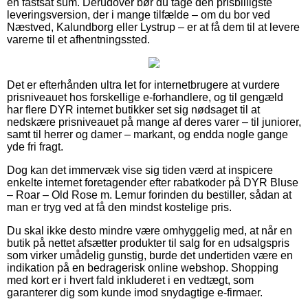
en fastsat sum. Derudover bør du tage den prisbilligste
leveringsversion, der i mange tilfælde – om du bor ved
Næstved, Kalundborg eller Lystrup – er at få dem til at levere
varerne til et afhentningssted.
Det er efterhånden ultra let for internetbrugere at vurdere
prisniveauet hos forskellige e-forhandlere, og til gengæld
har flere DYR internet butikker set sig nødsaget til at
nedskære prisniveauet på mange af deres varer – til juniorer,
samt til herrer og damer – markant, og endda nogle gange
yde fri fragt.
Dog kan det immervæk vise sig tiden værd at inspicere
enkelte internet foretagender efter rabatkoder på DYR Bluse
– Roar – Old Rose m. Lemur forinden du bestiller, sådan at
man er tryg ved at få den mindst kostelige pris.
Du skal ikke desto mindre være omhyggelig med, at når en
butik på nettet afsætter produkter til salg for en udsalgspris
som virker umådelig gunstig, burde det undertiden være en
indikation på en bedragerisk online webshop. Shopping
med kort er i hvert fald inkluderet i en vedtægt, som
garanterer dig som kunde imod snydagtige e-firmaer.