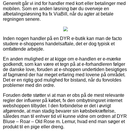
Generelt går vi ind for handler med kort eller betalinger med
mobilen. Som en anden løsning bør du overveje en
afbetalingsløsning fra fx ViaBill, når du agter at betale
regningen senere.
Inden nogen handler på en DYR e-butik kan man de facto
studere e-shoppens handelsaftale, det er dog typisk et
omfattende arbejde.
En anden mulighed er at kigge om e-handlen er e-mærke
godkendt, som kan være et tegn på at e-forhandleren følger
de danske love, foruden at e-shoppen undertiden besigtiges
af fagmænd der har meget erfaring med lovene på området.
Det er en rigtig god mulighed for bistand, når du forvoldes
problemer med din ordre.
Foruden dette støtter vi at man er obs på de mest relevante
regler der influerer på købet, fx den ombytningsret internet
webshoppen tilbyder. I den forbindelse er det i øvrigt
afgørende, at man stadig bevarer sin købsbekræftelse,
således man til enhver tid vil kunne vidne om ordren af DYR
Bluse – Roar – Old Rose m. Lemur, hvad end man søger et
produkt til en pige eller dreng.