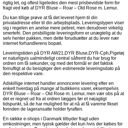
rigtig let, og oftest ligeledes den mest prisbevidste form for
fragt ved køb af DYR Bluse – Roar – Old Rose m. Lemur.
Du kan tillige prøve at få det leveret hjem til din
privatadresse eller til din arbejdsplads. Leveringstypen viser
sig i regelen en anelse mere pebret, men derudover virkelig
smertefri. Den prisbilligste leveringsform er unægtelig at du
selv henter pakken, men dette forudsætter at du lever nær
internet forhandlerens bopæl.
Leveringstiden på DYR AW21,DYR Bluse,DYR-Cph,Pigetøj
er naturligvis ualmindeligt central såfremt du har brug for
ordren om få sekunder, og med det formål er det faktisk
fornuftigt at du besigtiger den estimerede leveringsdato på
den respektive vare.
Adskillige internet handler annoncerer levering efter en
enkelt hverdag på mange af butikkens varer, eksempelvis
DYR Bluse – Roar – Old Rose m. Lemur, men vær obs på at
det er regnet ud fra at ordren lægges før et nøjagtigt
tidspunkt, så de har mulighed for at nå at få varerne fikset
forinden de lageransatte holder fyraften.
En række e-shops i Danmark tilbyder fragt uden
omkostninger, men typisk gælder det kun hvis der købes for