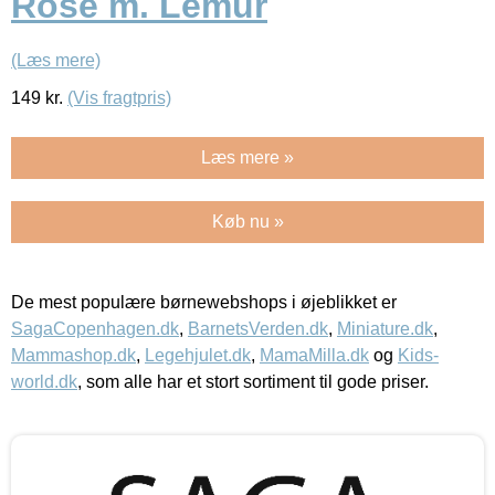
Rose m. Lemur
(Læs mere)
149
kr.
(Vis fragtpris)
Læs mere »
Køb nu »
De mest populære børnewebshops i øjeblikket er
SagaCopenhagen.dk
,
BarnetsVerden.dk
,
Miniature.dk
,
Mammashop.dk
,
Legehjulet.dk
,
MamaMilla.dk
og
Kids-
world.dk
, som alle har et stort sortiment til gode priser.