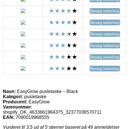
Besøg webshop
Besøg webshop
Besøg webshop
Besøg webshop
Besøg webshop
Besøg webshop
Navn:
EasyGrow pusletaske – Black
Kategori:
pusletaske
Producent:
EasyGrow
Varenummer:
shopify_DK_4633661964375_32377036570711
EAN:
7090019968555
Vurderet til
3.5
ud af 5 stjerner baseret på
49
anmeldelser