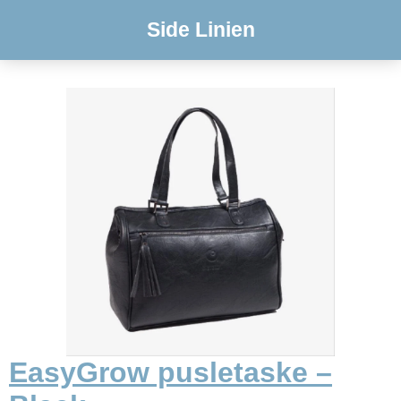
Side Linien
EasyGrow pusletaske –