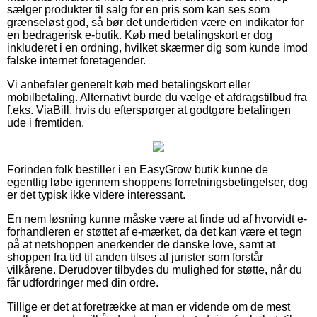
sælger produkter til salg for en pris som kan ses som
grænseløst god, så bør det undertiden være en indikator for
en bedragerisk e-butik. Køb med betalingskort er dog
inkluderet i en ordning, hvilket skærmer dig som kunde imod
falske internet foretagender.
Vi anbefaler generelt køb med betalingskort eller
mobilbetaling. Alternativt burde du vælge et afdragstilbud fra
f.eks. ViaBill, hvis du efterspørger at godtgøre betalingen
ude i fremtiden.
Forinden folk bestiller i en EasyGrow butik kunne de
egentlig løbe igennem shoppens forretningsbetingelser, dog
er det typisk ikke videre interessant.
En nem løsning kunne måske være at finde ud af hvorvidt e-
forhandleren er støttet af e-mærket, da det kan være et tegn
på at netshoppen anerkender de danske love, samt at
shoppen fra tid til anden tilses af jurister som forstår
vilkårene. Derudover tilbydes du mulighed for støtte, når du
får udfordringer med din ordre.
Tillige er det at foretrække at man er vidende om de mest