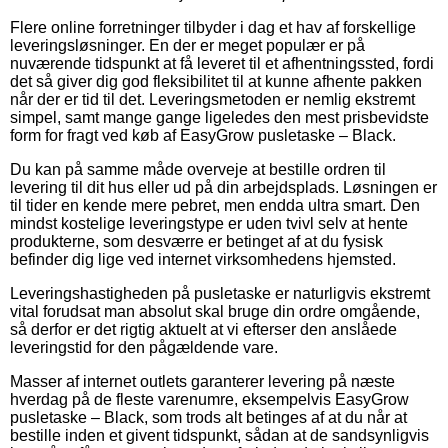
Flere online forretninger tilbyder i dag et hav af forskellige
leveringsløsninger. En der er meget populær er på
nuværende tidspunkt at få leveret til et afhentningssted, fordi
det så giver dig god fleksibilitet til at kunne afhente pakken
når der er tid til det. Leveringsmetoden er nemlig ekstremt
simpel, samt mange gange ligeledes den mest prisbevidste
form for fragt ved køb af EasyGrow pusletaske – Black.
Du kan på samme måde overveje at bestille ordren til
levering til dit hus eller ud på din arbejdsplads. Løsningen er
til tider en kende mere pebret, men endda ultra smart. Den
mindst kostelige leveringstype er uden tvivl selv at hente
produkterne, som desværre er betinget af at du fysisk
befinder dig lige ved internet virksomhedens hjemsted.
Leveringshastigheden på pusletaske er naturligvis ekstremt
vital forudsat man absolut skal bruge din ordre omgående,
så derfor er det rigtig aktuelt at vi efterser den anslåede
leveringstid for den pågældende vare.
Masser af internet outlets garanterer levering på næste
hverdag på de fleste varenumre, eksempelvis EasyGrow
pusletaske – Black, som trods alt betinges af at du når at
bestille inden et givent tidspunkt, sådan at de sandsynligvis