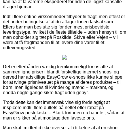
kan nå at få varerne ekspederet forinden de logistikansatte
drager hjemad.
Indtil flere online virksomheder tilbyder fri fragt, men oftest er
det under betingelse af at du aftager for en fastsat sum.
Ellers bør man beslutte sig for den mest prisbevidste
leveringstype, hvilket i de fleste tilfælde – uden hensyn til om
man opholder sig tæt på Roskilde, Skive eller Vejen – vil
være at få fragtmanden til at levere dine varer til et
udleveringssted.
Det er efterhånden vældig fremkommeligt for os alle at
sammenligne priser i blandt forskellige internet shops, og
derved har adskillige EasyGrow e-shops ikke kunne slippe
for at tvinge prisniveauet på mange af deres produkter – til
børn, men ligeledes til kvinder og mænd – markant, og
endda nogle gange sikre fragt uden gebyr.
Trods dette kan det immervæk vise sig fordelagtigt at
inspicere indtil flere outlets på nettet efter rabat på
EasyGrow pusletaske – Black forinden du handler, sådan at
man er sikker på at modtage den laveste pris.
Man skal imidlertid ikke overse, at i tilfælde af at en shop