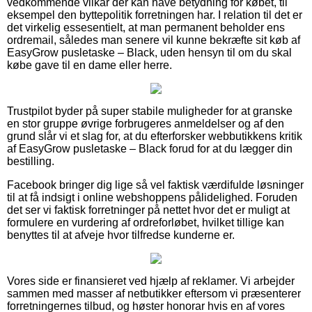
vedkommende vilkår der kan have betydning for købet, til
eksempel den byttepolitik forretningen har. I relation til det er
det virkelig essesentielt, at man permanent beholder ens
ordremail, således man senere vil kunne bekræfte sit køb af
EasyGrow pusletaske – Black, uden hensyn til om du skal
købe gave til en dame eller herre.
Trustpilot byder på super stabile muligheder for at granske
en stor gruppe øvrige forbrugeres anmeldelser og af den
grund slår vi et slag for, at du efterforsker webbutikkens kritik
af EasyGrow pusletaske – Black forud for at du lægger din
bestilling.
Facebook bringer dig lige så vel faktisk værdifulde løsninger
til at få indsigt i online webshoppens pålidelighed. Foruden
det ser vi faktisk forretninger på nettet hvor det er muligt at
formulere en vurdering af ordreforløbet, hvilket tillige kan
benyttes til at afveje hvor tilfredse kunderne er.
Vores side er finansieret ved hjælp af reklamer. Vi arbejder
sammen med masser af netbutikker eftersom vi præsenterer
forretningernes tilbud, og høster honorar hvis en af vores