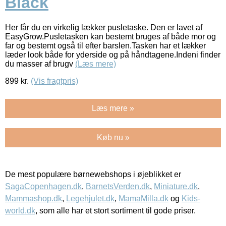
Black
Her får du en virkelig lækker pusletaske. Den er lavet af
EasyGrow.Pusletasken kan bestemt bruges af både mor og
far og bestemt også til efter barslen.Tasken har et lækker
læder look både for yderside og på håndtagene.Indeni finder
du masser af brugv
(Læs mere)
899
kr.
(Vis fragtpris)
Læs mere »
Køb nu »
De mest populære børnewebshops i øjeblikket er
SagaCopenhagen.dk
,
BarnetsVerden.dk
,
Miniature.dk
,
Mammashop.dk
,
Legehjulet.dk
,
MamaMilla.dk
og
Kids-
world.dk
, som alle har et stort sortiment til gode priser.