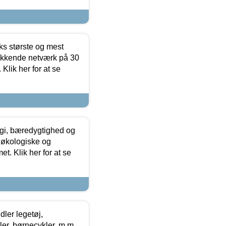
ks største og mest
ækkende netværk på 30
Klik her for at se
gi, bæredygtighed og
 økologiske og
t. Klik her for at se
ler legetøj,
r, børnecykler, m.m.