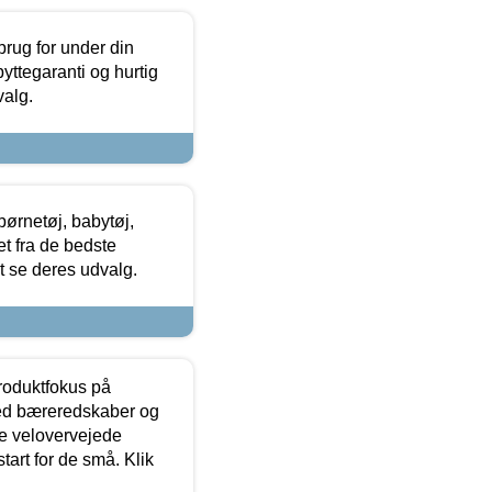
brug for under din
yttegaranti og hurtig
valg.
ørnetøj, babytøj,
t fra de bedste
at se deres udvalg.
produktfokus på
med bæreredskaber og
e velovervejede
tart for de små. Klik