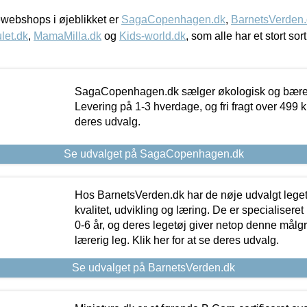
webshops i øjeblikket er
SagaCopenhagen.dk
,
BarnetsVerden
let.dk
,
MamaMilla.dk
og
Kids-world.dk
, som alle har et stort sor
SagaCopenhagen.dk sælger økologisk og bæredyg
Levering på 1-3 hverdage, og fri fragt over 499 kr.
deres udvalg.
Se udvalget på SagaCopenhagen.dk
Hos BarnetsVerden.dk har de nøje udvalgt lege
kvalitet, udvikling og læring. De er specialisere
0-6 år, og deres legetøj giver netop denne målgru
lærerig leg. Klik her for at se deres udvalg.
Se udvalget på BarnetsVerden.dk