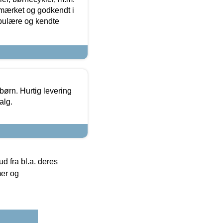
-mærket og godkendt i
opulære og kendte
 børn. Hurtig levering
alg.
 fra bl.a. deres
mer og