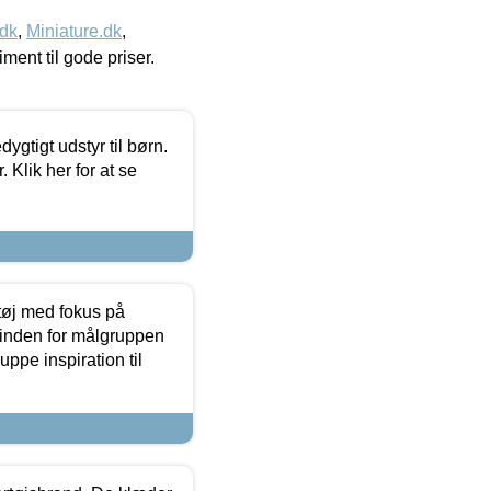
.dk
,
Miniature.dk
,
timent til gode priser.
tigt udstyr til børn.
 Klik her for at se
tøj med fokus på
t inden for målgruppen
ppe inspiration til