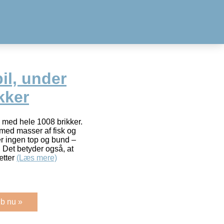
il, under
kker
o med hele 1008 brikker.
 med masser af fisk og
er ingen top og bund –
. Det betyder også, at
ætter
(Læs mere)
b nu »