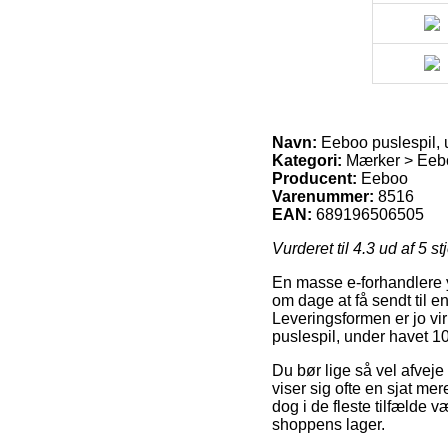
Navn:
Eeboo puslespil, 
Kategori:
Mærker > Eeb
Producent:
Eeboo
Varenummer:
8516
EAN:
689196506505
Vurderet til
4.3
ud af 5 st
En masse e-forhandlere 
om dage at få sendt til e
Leveringsformen er jo vi
puslespil, under havet 10
Du bør lige så vel afveje
viser sig ofte en sjat m
dog i de fleste tilfælde 
shoppens lager.