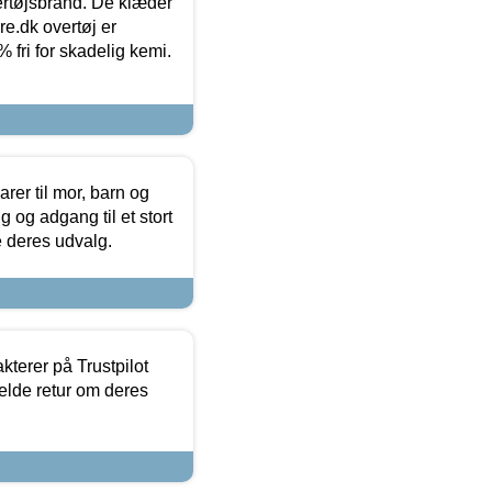
vertøjsbrand. De klæder
ure.dk overtøj er
fri for skadelig kemi.
er til mor, barn og
 og adgang til et stort
se deres udvalg.
kterer på Trustpilot
elde retur om deres