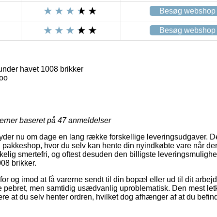
Besøg webshop
Besøg webshop
under havet 1008 brikker
oo
jerner baseret på
47
anmeldelser
yder nu om dage en lang række forskellige leveringsudgaver. D
n pakkeshop, hvor du selv kan hente din nyindkøbte vare når der
rkelig smertefri, og oftest desuden den billigste leveringsmulig
08 brikker.
 for og imod at få varerne sendt til din bopæl eller ud til dit arb
ere pebret, men samtidig usædvanlig uproblematisk. Den mest letk
være at du selv henter ordren, hvilket dog afhænger af at du befi