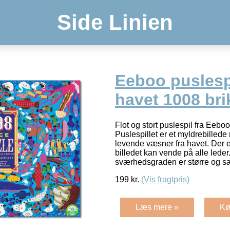
Side Linien
Eeboo puslesp
havet 1008 bri
Flot og stort puslespil fra Eebo
Puslespillet er et myldrebillede
levende væsner fra havet. Der 
billedet kan vende på alle leder
sværhedsgraden er større og s
199
kr.
(Vis fragtpris)
Læs mere »
Kø