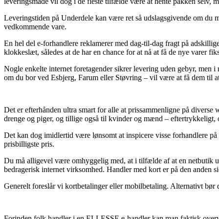
leveringsmåde vil dog i de fleste tilfælde være at hente pakken selv, m
Leveringstiden på Underdele kan være ret så udslagsgivende om du mang
vedkommende vare.
En hel del e-forhandlere reklamerer med dag-til-dag fragt på adskilli
klokkeslæt, således at de har en chance for at nå at få de nye varer fikse
Nogle enkelte internet foretagender sikrer levering uden gebyr, men i r
om du bor ved Esbjerg, Farum eller Støvring – vil være at få dem til at 
Det er efterhånden ultra smart for alle at prissammenligne på diverse 
drenge og piger, og tillige også til kvinder og mænd – eftertrykkeligt
Det kan dog imidlertid være lønsomt at inspicere visse forhandlere på 
prisbilligste pris.
Du må alligevel være omhyggelig med, at i tilfælde af at en netbutik ud
bedragerisk internet virksomhed. Handler med kort er på den anden sid
Generelt foreslår vi kortbetalinger eller mobilbetaling. Alternativt bør
Forinden folk handler i en ELLESSE e-handler kan man faktisk overvej