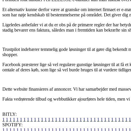
Et alternativ kunne derfor være at granske om internet firmaet er e-
som har nøje kendskab til bestemmelserne på området. Det giver dig mul
Ligeledes anbefaler vi at du er obs på de primære regler der har bet
stadig bevarer ens faktura, således man i fremtiden kan bekræfte sin s
Trustpilot indebærer temmelig gode løsninger til at gøre dig bekendt m
shopper.
Facebook præsterer lige så vel regulære gunstige løsninger til at få et
omtale af deres køb, som lige så vel burde bruges til at vurdere tidlige
Dette website finansieres af annoncer. Vi har samarbejder med massevi
Fakta vedrørende tilbud og webbutikker ajourføres hele tiden, men vi t
BITLY:
1
1
1
1
1
1
1
1
1
1
1
1
1
1
1
1
1
1
1
1
1
1
1
1
1
1
1
1
1
1
1
1
1
1
1
1
1
SPOTIFY:
1
1
1
1
1
1
1
1
1
1
1
1
1
1
1
1
1
1
1
1
1
1
1
1
1
1
1
1
1
1
1
1
1
1
1
1
1