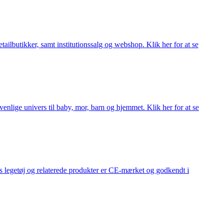
lbutikker, samt institutionssalg og webshop. Klik her for at se
lige univers til baby, mor, barn og hjemmet. Klik her for at se
s legetøj og relaterede produkter er CE-mærket og godkendt i