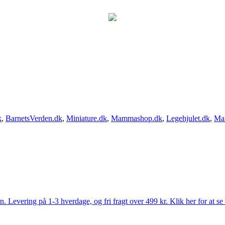
k
,
BarnetsVerden.dk
,
Miniature.dk
,
Mammashop.dk
,
Legehjulet.dk
,
Ma
Levering på 1-3 hverdage, og fri fragt over 499 kr. Klik her for at se