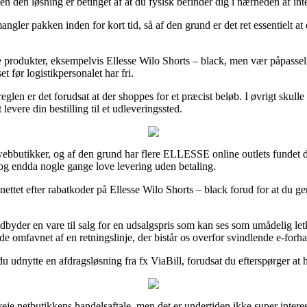
en den løsning er betinget af at du fysisk befinder dig i nærheden af in
ler pakken inden for kort tid, så af den grund er det ret essentielt a
ge produkter, eksempelvis Ellesse Wilo Shorts – black, men vær påpasseli
t før logistikpersonalet har fri.
eglen er det forudsat at der shoppes for et præcist beløb. I øvrigt skull
levere din bestilling til et udleveringssted.
webbutikker, og af den grund har flere ELLESSE online outlets fundet de
, og endda nogle gange love levering uden betaling.
nettet efter rabatkoder på Ellesse Wilo Shorts – black forud for at du g
byder en vare til salg for en udsalgspris som kan ses som umådelig letkø
e omfavnet af en retningslinje, der bistår os overfor svindlende e-forha
 du udnytte en afdragsløsning fra fx ViaBill, forudsat du efterspørger at
e netbutikkens handelsaftale, men det er undertiden ikke super interes