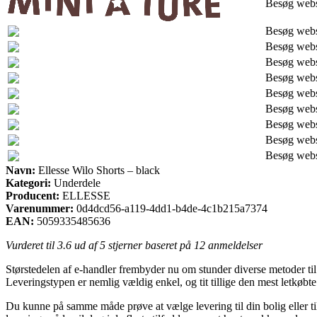
Besøg web
Besøg web
Besøg web
Besøg web
Besøg web
Besøg web
Besøg web
Besøg web
Besøg web
Besøg web
Navn:
Ellesse Wilo Shorts – black
Kategori:
Underdele
Producent:
ELLESSE
Varenummer:
0d4dcd56-a119-4dd1-b4de-4c1b215a7374
EAN:
5059335485636
Vurderet til
3.6
ud af 5 stjerner baseret på
12
anmeldelser
Størstedelen af e-handler frembyder nu om stunder diverse metoder til 
Leveringstypen er nemlig vældig enkel, og tit tillige den mest letkøbt
Du kunne på samme måde prøve at vælge levering til din bolig eller t