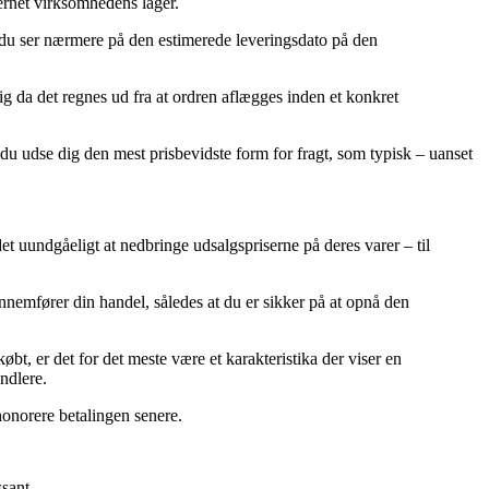
ternet virksomhedens lager.
t du ser nærmere på den estimerede leveringsdato på den
g da det regnes ud fra at ordren aflægges inden et konkret
e du udse dig den mest prisbevidste form for fragt, som typisk – uanset
t uundgåeligt at nedbringe udsalgspriserne på deres varer – til
ennemfører din handel, således at du er sikker på at opnå den
bt, er det for det meste være et karakteristika der viser en
ndlere.
 honorere betalingen senere.
sant.