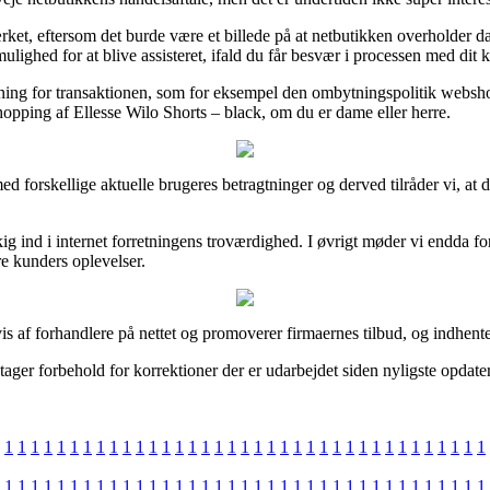
mærket, eftersom det burde være et billede på at netbutikken overholder
ighed for at blive assisteret, ifald du får besvær i processen med dit 
ydning for transaktionen, som for eksempel den ombytningspolitik webs
hopping af Ellesse Wilo Shorts – black, om du er dame eller herre.
ed forskellige aktuelle brugeres betragtninger og derved tilråder vi, at 
 kig ind i internet forretningens troværdighed. I øvrigt møder vi endda f
re kunders oplevelser.
s af forhandlere på nettet og promoverer firmaernes tilbud, og indhente
ager forbehold for korrektioner der er udarbejdet siden nyligste opdate
1
1
1
1
1
1
1
1
1
1
1
1
1
1
1
1
1
1
1
1
1
1
1
1
1
1
1
1
1
1
1
1
1
1
1
1
1
1
1
1
1
1
1
1
1
1
1
1
1
1
1
1
1
1
1
1
1
1
1
1
1
1
1
1
1
1
1
1
1
1
1
1
1
1