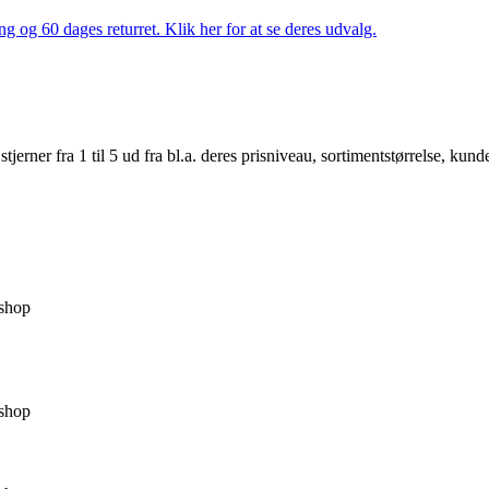
ng og 60 dages returret. Klik her for at se deres udvalg.
er fra 1 til 5 ud fra bl.a. deres prisniveau, sortimentstørrelse, kunde
shop
shop