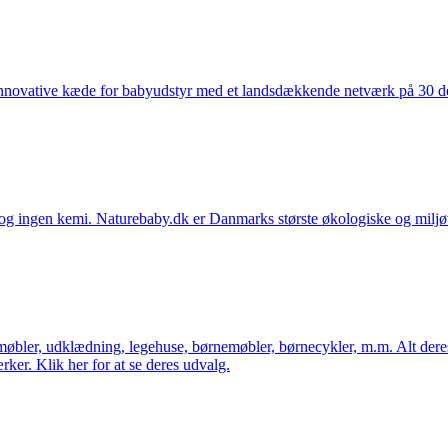
nnovative kæde for babyudstyr med et landsdækkende netværk på 30 detai
ingen kemi. Naturebaby.dk er Danmarks største økologiske og miljøven
øbler, udklædning, legehuse, børnemøbler, børnecykler, m.m. Alt dere
ker. Klik her for at se deres udvalg.