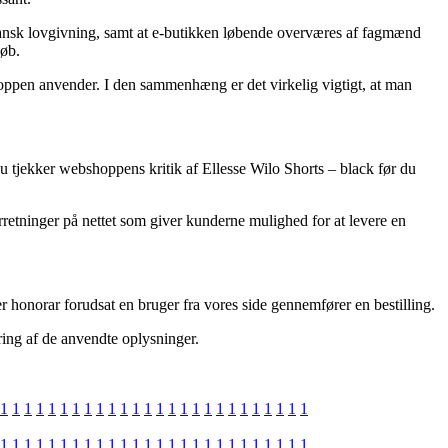
 dansk lovgivning, samt at e-butikken løbende overværes af fagmænd
køb.
hoppen anvender. I den sammenhæng er det virkelig vigtigt, at man
du tjekker webshoppens kritik af Ellesse Wilo Shorts – black før du
orretninger på nettet som giver kunderne mulighed for at levere en
r honorar forudsat en bruger fra vores side gennemfører en bestilling.
ring af de anvendte oplysninger.
1
1
1
1
1
1
1
1
1
1
1
1
1
1
1
1
1
1
1
1
1
1
1
1
1
1
1
1
1
1
1
1
1
1
1
1
1
1
1
1
1
1
1
1
1
1
1
1
1
1
1
1