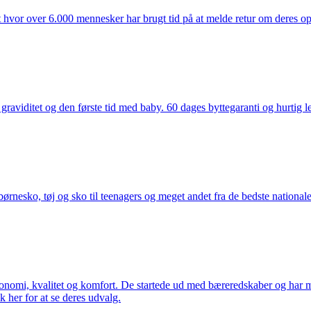
t hvor over 6.000 mennesker har brugt tid på at melde retur om deres opl
aviditet og den første tid med baby. 60 dages byttegaranti og hurtig lev
nesko, tøj og sko til teenagers og meget andet fra de bedste nationale 
rgonomi, kvalitet og komfort. De startede ud med bæreredskaber og har
k her for at se deres udvalg.