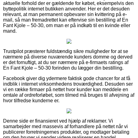
aktuelle forhold der er gældende for købet, eksempelvis den
byttepolitik internet butikken anvender. Her er det desuden
relevant, at man permanent opbevarer sin kvittering på e-
mail, så man fremadrettet kan eftervise sin bestilling af En
Fant Kjole – 50-30, om man er på indkøb til en kvinde eller
mand.
Trustpilot præsterer fuldstændig sikre muligheder for at se
nærmere på diverse nuværende kunders domme og derved
er det fornuftigt, at du ser nærmere på e-firmaets ratings af
En Fant Kjole – 50-30 forinden du lægger din bestilling.
Facebook giver dig ydermere faktisk gode chancer for at få
indblik i internet virksomhedens troværdighed. Desuden ser
vi en række firmaer på nettet hvor kunder kan meddele en
omtale af ordreforløbet, som tilmed må bruges til afvejning af
hvor tilfredse kunderne er.
Denne side er finansieret ved hjælp af reklamer. Vi
samarbejder med massevis af forhandlere på nettet når vi
publicerer forretningernes produkter, og modtager betaling
om den bruger vi sender videre realiserer en handel.