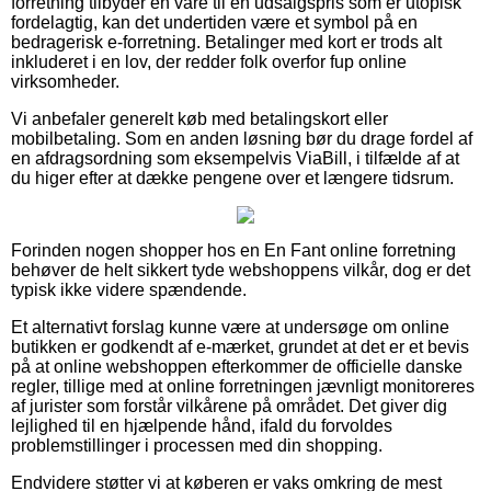
forretning tilbyder en vare til en udsalgspris som er utopisk
fordelagtig, kan det undertiden være et symbol på en
bedragerisk e-forretning. Betalinger med kort er trods alt
inkluderet i en lov, der redder folk overfor fup online
virksomheder.
Vi anbefaler generelt køb med betalingskort eller
mobilbetaling. Som en anden løsning bør du drage fordel af
en afdragsordning som eksempelvis ViaBill, i tilfælde af at
du higer efter at dække pengene over et længere tidsrum.
Forinden nogen shopper hos en En Fant online forretning
behøver de helt sikkert tyde webshoppens vilkår, dog er det
typisk ikke videre spændende.
Et alternativt forslag kunne være at undersøge om online
butikken er godkendt af e-mærket, grundet at det er et bevis
på at online webshoppen efterkommer de officielle danske
regler, tillige med at online forretningen jævnligt monitoreres
af jurister som forstår vilkårene på området. Det giver dig
lejlighed til en hjælpende hånd, ifald du forvoldes
problemstillinger i processen med din shopping.
Endvidere støtter vi at køberen er vaks omkring de mest