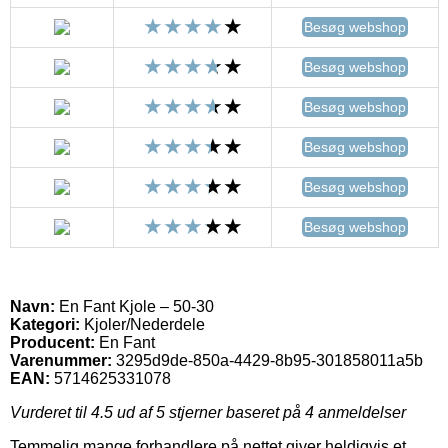
Besøg webshop
Besøg webshop
Besøg webshop
Besøg webshop
Besøg webshop
Besøg webshop
Navn:
En Fant Kjole – 50-30
Kategori:
Kjoler/Nederdele
Producent:
En Fant
Varenummer:
3295d9de-850a-4429-8b95-301858011a5b
EAN:
5714625331078
Vurderet til
4.5
ud af 5 stjerner baseret på
4
anmeldelser
Temmelig mange forhandlere på nettet giver heldigvis et