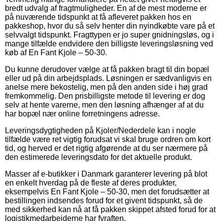
bredt udvalg af fragtmuligheder. En af de mest moderne er
på nuværende tidspunkt at få afleveret pakken hos en
pakkeshop, hvor du så selv henter din nyindkøbte vare på et
selvvalgt tidspunkt. Fragttypen er jo super gnidningsløs, og i
mange tilfælde endvidere den billigste leveringsløsning ved
køb af En Fant Kjole – 50-30.
Du kunne derudover vælge at få pakken bragt til din bopæl
eller ud på din arbejdsplads. Løsningen er sædvanligvis en
anelse mere bekostelig, men på den anden side i høj grad
fremkommelig. Den prisbilligste metode til levering er dog
selv at hente varerne, men den løsning afhænger af at du
har bopæl nær online forretningens adresse.
Leveringsdygtigheden på Kjoler/Nederdele kan i nogle
tilfælde være ret vigtig forudsat vi skal bruge ordren om kort
tid, og herved er det rigtig afgørende at du ser nærmere på
den estimerede leveringsdato for det aktuelle produkt.
Masser af e-butikker i Danmark garanterer levering på blot
en enkelt hverdag på de fleste af deres produkter,
eksempelvis En Fant Kjole – 50-30, men det forudsætter at
bestillingen indsendes forud for et givent tidspunkt, så de
med sikkerhed kan nå at få pakken skippet afsted forud for at
logistikmedarbejderne har fyraften.