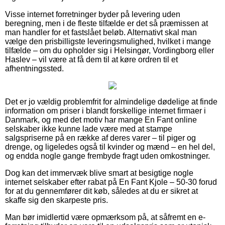
Visse internet forretninger byder på levering uden
beregning, men i de fleste tilfælde er det så præmissen at
man handler for et fastslået beløb. Alternativt skal man
vælge den prisbilligste leveringsmulighed, hvilket i mange
tilfælde – om du opholder sig i Helsingør, Vordingborg eller
Haslev – vil være at få dem til at køre ordren til et
afhentningssted.
Det er jo vældig problemfrit for almindelige dødelige at finde
information om priser i blandt forskellige internet firmaer i
Danmark, og med det motiv har mange En Fant online
selskaber ikke kunne lade være med at stampe
salgspriserne på en række af deres varer – til piger og
drenge, og ligeledes også til kvinder og mænd – en hel del,
og endda nogle gange frembyde fragt uden omkostninger.
Dog kan det immervæk blive smart at besigtige nogle
internet selskaber efter rabat på En Fant Kjole – 50-30 forud
for at du gennemfører dit køb, således at du er sikret at
skaffe sig den skarpeste pris.
Man bør imidlertid være opmærksom på, at såfremt en e-