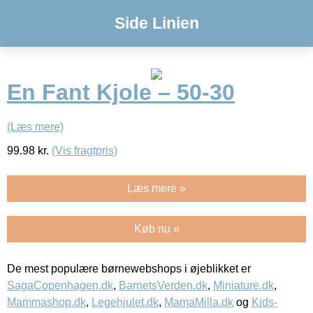
Side Linien
En Fant Kjole – 50-30
(Læs mere)
99.98
kr.
(Vis fragtpris)
Læs mere »
Køb nu »
De mest populære børnewebshops i øjeblikket er
SagaCopenhagen.dk
,
BarnetsVerden.dk
,
Miniature.dk
,
Mammashop.dk
,
Legehjulet.dk
,
MamaMilla.dk
og
Kids-