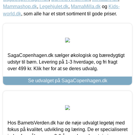
Mammashop.dk
,
Legehjulet.dk
,
MamaMilla.dk
og
Kids-
world.dk
, som alle har et stort sortiment til gode priser.
SagaCopenhagen.dk sælger økologisk og bæredygtigt
udstyr til børn. Levering på 1-3 hverdage, og fri fragt
over 499 kr. Klik her for at se deres udvalg.
Se udvalget på SagaCopenhagen.dk
Hos BarnetsVerden.dk har de nøje udvalgt legetøj med
fokus på kvalitet, udvikling og læring. De er specialiseret