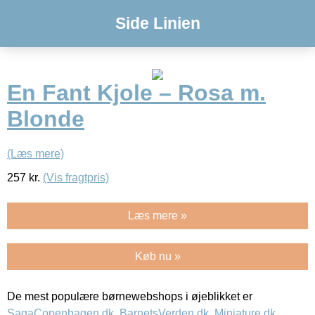
Side Linien
En Fant Kjole – Rosa m.
Blonde
(Læs mere)
257
kr.
(Vis fragtpris)
Læs mere »
Køb nu »
De mest populære børnewebshops i øjeblikket er
SagaCopenhagen.dk
,
BarnetsVerden.dk
,
Miniature.dk
,