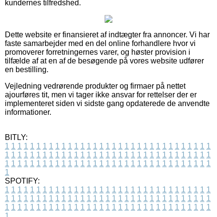
kundernes tilfredshed.
Dette website er finansieret af indtægter fra annoncer. Vi har
faste samarbejder med en del online forhandlere hvor vi
promoverer forretningernes varer, og høster provision i
tilfælde af at en af de besøgende på vores website udfører
en bestilling.
Vejledning vedrørende produkter og firmaer på nettet
ajourføres tit, men vi tager ikke ansvar for rettelser der er
implementeret siden vi sidste gang opdaterede de anvendte
informationer.
BITLY:
1
1
1
1
1
1
1
1
1
1
1
1
1
1
1
1
1
1
1
1
1
1
1
1
1
1
1
1
1
1
1
1
1
1
1
1
1
1
1
1
1
1
1
1
1
1
1
1
1
1
1
1
1
1
1
1
1
1
1
1
1
1
1
1
1
1
1
1
1
1
1
1
1
1
1
1
1
1
1
1
1
1
1
1
1
1
1
1
1
1
1
1
1
1
1
1
1
1
1
1
SPOTIFY:
1
1
1
1
1
1
1
1
1
1
1
1
1
1
1
1
1
1
1
1
1
1
1
1
1
1
1
1
1
1
1
1
1
1
1
1
1
1
1
1
1
1
1
1
1
1
1
1
1
1
1
1
1
1
1
1
1
1
1
1
1
1
1
1
1
1
1
1
1
1
1
1
1
1
1
1
1
1
1
1
1
1
1
1
1
1
1
1
1
1
1
1
1
1
1
1
1
1
1
1