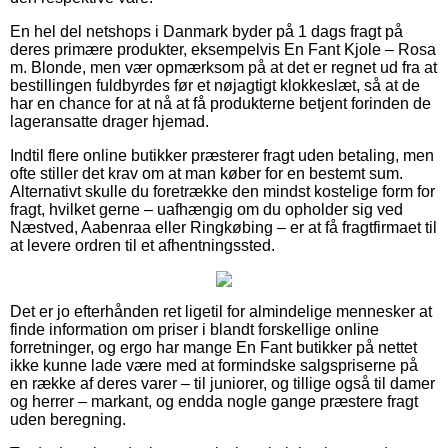
En hel del netshops i Danmark byder på 1 dags fragt på
deres primære produkter, eksempelvis En Fant Kjole – Rosa
m. Blonde, men vær opmærksom på at det er regnet ud fra at
bestillingen fuldbyrdes før et nøjagtigt klokkeslæt, så at de
har en chance for at nå at få produkterne betjent forinden de
lageransatte drager hjemad.
Indtil flere online butikker præsterer fragt uden betaling, men
ofte stiller det krav om at man køber for en bestemt sum.
Alternativt skulle du foretrække den mindst kostelige form for
fragt, hvilket gerne – uafhængig om du opholder sig ved
Næstved, Aabenraa eller Ringkøbing – er at få fragtfirmaet til
at levere ordren til et afhentningssted.
Det er jo efterhånden ret ligetil for almindelige mennesker at
finde information om priser i blandt forskellige online
forretninger, og ergo har mange En Fant butikker på nettet
ikke kunne lade være med at formindske salgspriserne på
en række af deres varer – til juniorer, og tillige også til damer
og herrer – markant, og endda nogle gange præstere fragt
uden beregning.