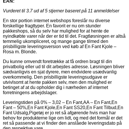
EAN:
Vurderet til
3.7
ud af 5 stjerner baseret på
11
anmeldelser
En stor portion internet webshops foreslår nu diverse
forskellige fragttyper. En favorit er nu om stunder
pakkeshops, så du selv har mulighed for at hente de
nyindkøbte varer når der er tid til det. Fragtløsningen er altså
temmelig ukompliceret, og mange gange tilmed den
prisbilligste leveringsversion ved køb af En Fant Kjole –
Rosa m. Blonde.
Du kunne omvendt foretrække at få ordren bragt til din
privatbolig eller ud til dit arbejdes adresse. Løsningen bliver
sædvanligvis en sjat dyrere, men endvidere usædvanlig
overkommelig. Den prisbilligste leveringsudgave er
utvivlsomt at hente pakken selv, men den mulighed er
betinget af at du opholder dig i nærheden af internet
forretningens arbejdslager.
Leveringstiden på 0% – 3,02 – En Fant,AA – En Fant,En
Fant – 50%,En Fant Kjole,En Fant SS20,En Fant Tilbud,En
Fant Udsalg,Pigetøj er jo ret så afgørende hvis man har
behov for produkterne lige om lidt, og med det formål er det
ret så passende at vi finder den anslåede leveringsdato på
den respektive vare.