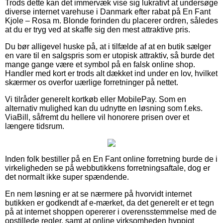
Trods dette kan det immervæk vise sig lukrativt at undersøge
diverse internet varehuse i Danmark efter rabat på En Fant
Kjole – Rosa m. Blonde forinden du placerer ordren, således
at du er tryg ved at skaffe sig den mest attraktive pris.
Du bør alligevel huske på, at i tilfælde af at en butik sælger
en vare til en salgspris som er utopisk attraktiv, så burde det
mange gange være et symbol på en falsk online shop.
Handler med kort er trods alt dækket ind under en lov, hvilket
skærmer os overfor uærlige forretninger på nettet.
Vi tilråder generelt kortkøb eller MobilePay. Som en
alternativ mulighed kan du udnytte en løsning som f.eks.
ViaBill, såfremt du hellere vil honorere prisen over et
længere tidsrum.
Inden folk bestiller på en En Fant online forretning burde de i
virkeligheden se på webbutikkens forretningsaftale, dog er
det normalt ikke super spændende.
En nem løsning er at se nærmere på hvorvidt internet
butikken er godkendt af e-mærket, da det generelt er et tegn
på at internet shoppen opererer i overensstemmelse med de
opstillede regler, samt at online virksomheden hyppigt