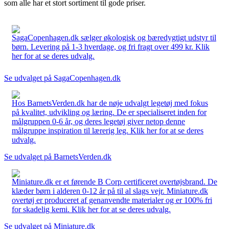
som alle har et stort sortiment til gode priser.
SagaCopenhagen.dk sælger økologisk og bæredygtigt udstyr til
børn. Levering på 1-3 hverdage, og fri fragt over 499 kr. Klik
her for at se deres udvalg.
Se udvalget på SagaCopenhagen.dk
Hos BarnetsVerden.dk har de nøje udvalgt legetøj med fokus
på kvalitet, udvikling og læring. De er specialiseret inden for
målgruppen 0-6 år, og deres legetøj giver netop denne
målgruppe inspiration til lærerig leg. Klik her for at se deres
udvalg.
Se udvalget på BarnetsVerden.dk
Miniature.dk er et førende B Corp certificeret overtøjsbrand. De
klæder børn i alderen 0-12 år på til al slags vejr. Miniature.dk
overtøj er produceret af genanvendte materialer og er 100% fri
for skadelig kemi. Klik her for at se deres udvalg.
Se udvalget på Miniature.dk