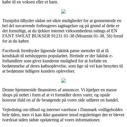
købe til en voksen eller et barn.
Trustpilot tilbyder sådan set sikre muligheder for at gennemrode en
hel del nuværende forbrugeres iagttagelser og på grund af dette er
det fornuftigt, at du tjekker internet virksomhedens ratings af EN
FANT SWEAT BUKSER 91231 01-38 (Mournin 01-38, 56) forud
for at du køber.
Facebook frembyder lignende faktisk pæne metoder til at få
kendskab til netshoppens popularitet. Herinde er der faktisk e-
forhandlere som giver kunderne mulighed for at forfatte en
bedømmelse af deres købsoplevelse, som lige så vel kan benyttes til
at bedømme tidligere kunders oplevelser.
Denne hjemmeside finansieres af annoncer. Vi hjælper en masse
shops på nettet i form af at vi formidler deres varer, og opnår
honorar ifald en af de besøgende på vores side udfører en handel.
Vejledning om tilbud og internet varehuse i Danmark vedligeholdes
hele tiden, men vi kan ikke garantere imod reguleringer der er blevet
iværksat siden sidste opdatering af vores informationer.