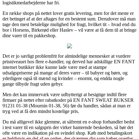
logistikmedarbejderne har fri.
En række shops på nettet lover gratis levering, men for det meste er
det betinget af at der aftages for en bestemt sum. Derudover må man
tage den mest betalelige mulighed for fragt, hvilket tit – hvad end du
bor i Horsens, Birkerød eller Haslev – vil være at få dem til at bringe
dine varer til en pakkeshop.
Det er jo særligt problemfrit for almindelige mennesker at vurdere
prisniveauet hos flere e-handler, og derved har adskillige EN FANT
internet butikker ikke kunne lade være med at stampe
udsalgspriserne på mange af deres varer – til babyer og børn, og
yderligere også til mænd og kvinder – enormt, og endda nogle
gange tilbyde fragt uden gebyr.
Men det kan immervæk være udbytterigt at besigtige indtil flere
firmaer på nettet efter rabatkoder på EN FANT SWEAT BUKSER
91231 01-38 (Mournin 01-38, 56) før du handler, sådan at man er
tryg ved at få den mindst kostelige pris.
Du må alligevel ikke glemme, at såfremt en e-shop forhandler bedst
i test varer til en salgspris der virker hamrende beskeden, så bør det
ofte være en indikation på en svindel shop. Køb med betalingskort
er heldigvis en del af en orden, der skærmer dig som køber overfor