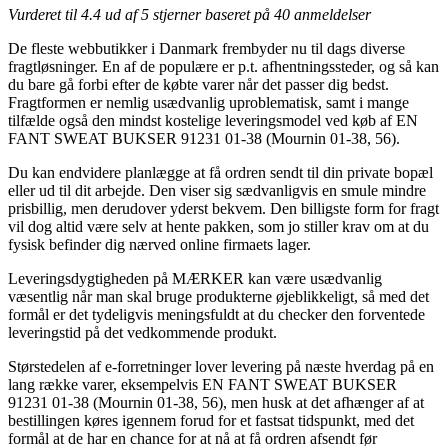
Vurderet til
4.4
ud af 5 stjerner baseret på
40
anmeldelser
De fleste webbutikker i Danmark frembyder nu til dags diverse
fragtløsninger. En af de populære er p.t. afhentningssteder, og så kan
du bare gå forbi efter de købte varer når det passer dig bedst.
Fragtformen er nemlig usædvanlig uproblematisk, samt i mange
tilfælde også den mindst kostelige leveringsmodel ved køb af EN
FANT SWEAT BUKSER 91231 01-38 (Mournin 01-38, 56).
Du kan endvidere planlægge at få ordren sendt til din private bopæl
eller ud til dit arbejde. Den viser sig sædvanligvis en smule mindre
prisbillig, men derudover yderst bekvem. Den billigste form for fragt
vil dog altid være selv at hente pakken, som jo stiller krav om at du
fysisk befinder dig nærved online firmaets lager.
Leveringsdygtigheden på MÆRKER kan være usædvanlig
væsentlig når man skal bruge produkterne øjeblikkeligt, så med det
formål er det tydeligvis meningsfuldt at du checker den forventede
leveringstid på det vedkommende produkt.
Størstedelen af e-forretninger lover levering på næste hverdag på en
lang række varer, eksempelvis EN FANT SWEAT BUKSER
91231 01-38 (Mournin 01-38, 56), men husk at det afhænger af at
bestillingen køres igennem forud for et fastsat tidspunkt, med det
formål at de har en chance for at nå at få ordren afsendt før