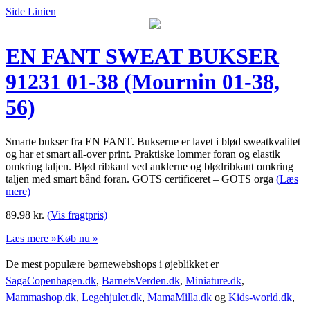
Side Linien
EN FANT SWEAT BUKSER
91231 01-38 (Mournin 01-38,
56)
Smarte bukser fra EN FANT. Bukserne er lavet i blød sweatkvalitet
og har et smart all-over print. Praktiske lommer foran og elastik
omkring taljen. Blød ribkant ved anklerne og blødribkant omkring
taljen med smart bånd foran. GOTS certificeret – GOTS orga
(Læs
mere)
89.98
kr.
(Vis fragtpris)
Læs mere »
Køb nu »
De mest populære børnewebshops i øjeblikket er
SagaCopenhagen.dk
,
BarnetsVerden.dk
,
Miniature.dk
,
Mammashop.dk
,
Legehjulet.dk
,
MamaMilla.dk
og
Kids-world.dk
,