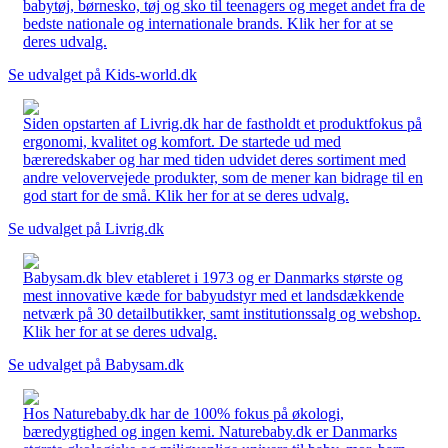
babytøj, børnesko, tøj og sko til teenagers og meget andet fra de
bedste nationale og internationale brands. Klik her for at se
deres udvalg.
Se udvalget på Kids-world.dk
Siden opstarten af Livrig.dk har de fastholdt et produktfokus på
ergonomi, kvalitet og komfort. De startede ud med
bæreredskaber og har med tiden udvidet deres sortiment med
andre velovervejede produkter, som de mener kan bidrage til en
god start for de små. Klik her for at se deres udvalg.
Se udvalget på Livrig.dk
Babysam.dk blev etableret i 1973 og er Danmarks største og
mest innovative kæde for babyudstyr med et landsdækkende
netværk på 30 detailbutikker, samt institutionssalg og webshop.
Klik her for at se deres udvalg.
Se udvalget på Babysam.dk
Hos Naturebaby.dk har de 100% fokus på økologi,
bæredygtighed og ingen kemi. Naturebaby.dk er Danmarks