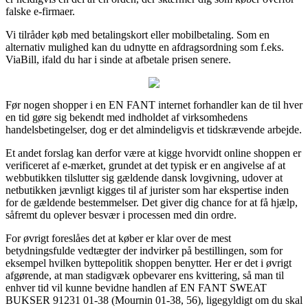
falske e-firmaer.
Vi tilråder køb med betalingskort eller mobilbetaling. Som en
alternativ mulighed kan du udnytte en afdragsordning som f.eks.
ViaBill, ifald du har i sinde at afbetale prisen senere.
Før nogen shopper i en EN FANT internet forhandler kan de til hver
en tid gøre sig bekendt med indholdet af virksomhedens
handelsbetingelser, dog er det almindeligvis et tidskrævende arbejde.
Et andet forslag kan derfor være at kigge hvorvidt online shoppen er
verificeret af e-mærket, grundet at det typisk er en angivelse af at
webbutikken tilslutter sig gældende dansk lovgivning, udover at
netbutikken jævnligt kigges til af jurister som har ekspertise inden
for de gældende bestemmelser. Det giver dig chance for at få hjælp,
såfremt du oplever besvær i processen med din ordre.
For øvrigt foreslåes det at køber er klar over de mest
betydningsfulde vedtægter der indvirker på bestillingen, som for
eksempel hvilken byttepolitik shoppen benytter. Her er det i øvrigt
afgørende, at man stadigvæk opbevarer ens kvittering, så man til
enhver tid vil kunne bevidne handlen af EN FANT SWEAT
BUKSER 91231 01-38 (Mournin 01-38, 56), ligegyldigt om du skal