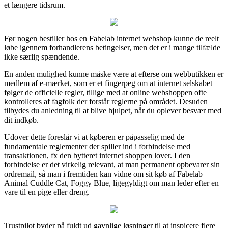
et længere tidsrum.
Før nogen bestiller hos en Fabelab internet webshop kunne de reelt
løbe igennem forhandlerens betingelser, men det er i mange tilfælde
ikke særlig spændende.
En anden mulighed kunne måske være at efterse om webbutikken er
medlem af e-mærket, som er et fingerpeg om at internet selskabet
følger de officielle regler, tillige med at online webshoppen ofte
kontrolleres af fagfolk der forstår reglerne på området. Desuden
tilbydes du anledning til at blive hjulpet, når du oplever besvær med
dit indkøb.
Udover dette foreslår vi at køberen er påpasselig med de
fundamentale reglementer der spiller ind i forbindelse med
transaktionen, fx den bytteret internet shoppen lover. I den
forbindelse er det virkelig relevant, at man permanent opbevarer sin
ordremail, så man i fremtiden kan vidne om sit køb af Fabelab –
Animal Cuddle Cat, Foggy Blue, ligegyldigt om man leder efter en
vare til en pige eller dreng.
Trustpilot byder på fuldt ud gavnlige løsninger til at inspicere flere