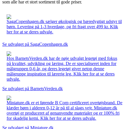
som alle har et stort sortiment til gode priser.
SagaCopenhagen.dk sælger økologisk og bæredygtigt udstyr til
børn. Levering på 1-3 hverdage, og fri fragt over 499 kr. Klik
her for at se deres udvalg.
Se udvalget på SagaCopenhagen.dk
Hos BarnetsVerden.dk har de nøje udvalgt legetøj med fokus
på kvalitet, udvikling og læring. De er specialiseret inden for
målgruppen 0-6 år, og deres legetøj giver netop denne
målgruppe inspiration til lærerig leg. Klik her for at se deres
udvalg.
Se udvalget på BarnetsVerden.dk
Miniature.dk er et førende B Corp certificeret overtøjsbrand. De
klæder børn i alderen 0-12 år på til al slags vejr. Miniature.dk
overtøj er produceret af genanvendte materialer og er 100% fri
for skadelig kemi. Klik her for at se deres udvalg.
Se udvalget på Miniature.dk