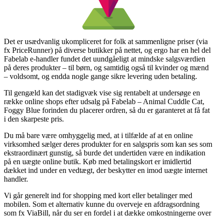
Det er usædvanlig ukompliceret for folk at sammenligne priser (via
fx PriceRunner) på diverse butikker på nettet, og ergo har en hel del
Fabelab e-handler fundet det uundgåeligt at mindske salgsværdien
på deres produkter – til børn, og samtidig også til kvinder og mænd
– voldsomt, og endda nogle gange sikre levering uden betaling.
Til gengæld kan det stadigvæk vise sig rentabelt at undersøge en
række online shops efter udsalg på Fabelab – Animal Cuddle Cat,
Foggy Blue forinden du placerer ordren, så du er garanteret at få fat
i den skarpeste pris.
Du må bare være omhyggelig med, at i tilfælde af at en online
virksomhed sælger deres produkter for en salgspris som kan ses som
ekstraordinært gunstig, så burde det undertiden være en indikation
på en uægte online butik. Køb med betalingskort er imidlertid
dækket ind under en vedtægt, der beskytter en imod uægte internet
handler.
Vi går generelt ind for shopping med kort eller betalinger med
mobilen. Som et alternativ kunne du overveje en afdragsordning
som fx ViaBill, når du ser en fordel i at dække omkostningerne over