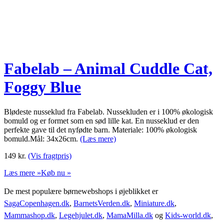
Fabelab – Animal Cuddle Cat,
Foggy Blue
Blødeste nusseklud fra Fabelab. Nussekluden er i 100% økologisk
bomuld og er formet som en sød lille kat. En nusseklud er den
perfekte gave til det nyfødte barn. Materiale: 100% økologisk
bomuld.Mål: 34x26cm.
(Læs mere)
149
kr.
(Vis fragtpris)
Læs mere »
Køb nu »
De mest populære børnewebshops i øjeblikket er
SagaCopenhagen.dk
,
BarnetsVerden.dk
,
Miniature.dk
,
Mammashop.dk
,
Legehjulet.dk
,
MamaMilla.dk
og
Kids-world.dk
,