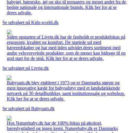
babytøj, børnesko, tøj og sko til teenagers og meget andet fra de
bedste nationale og internationale brands. Klik her for at se
deres udvalg.
Se udvalget på Kids-world.dk
Siden opstarten af Livrig.dk har de fastholdt et produktfokus på
ergonomi, kvalitet og komfort. De startede ud med
bæreredskaber og har med tiden udvidet deres sortiment med
andre velovervejede produkter, som de mener kan bidrage til en
god start for de små. Klik her for at se deres udvalg.
Se udvalget på Livrig.dk
Babysam.dk blev etableret i 1973 og er Danmarks største og
mest innovative kæde for babyudstyr med et landsdækkende
netværk på 30 detailbutikker, samt institutionssalg og webshop.
Klik her for at se deres udvalg.
Se udvalget på Babysam.dk
Hos Naturebaby.dk har de 100% fokus på økologi,
bæredygtighed og ingen kemi. Naturebaby.dk er Danmarks