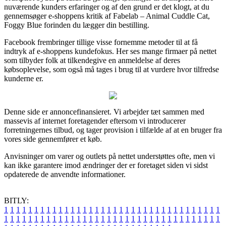
nuværende kunders erfaringer og af den grund er det klogt, at du
gennemsøger e-shoppens kritik af Fabelab – Animal Cuddle Cat,
Foggy Blue forinden du lægger din bestilling.
Facebook frembringer tillige visse fornemme metoder til at få
indtryk af e-shoppens kundefokus. Her ses mange firmaer på nettet
som tilbyder folk at tilkendegive en anmeldelse af deres
købsoplevelse, som også må tages i brug til at vurdere hvor tilfredse
kunderne er.
Denne side er annoncefinansieret. Vi arbejder tæt sammen med
massevis af internet foretagender eftersom vi introducerer
forretningernes tilbud, og tager provision i tilfælde af at en bruger fra
vores side gennemfører et køb.
Anvisninger om varer og outlets på nettet understøttes ofte, men vi
kan ikke garantere imod ændringer der er foretaget siden vi sidst
opdaterede de anvendte informationer.
BITLY:
1
1
1
1
1
1
1
1
1
1
1
1
1
1
1
1
1
1
1
1
1
1
1
1
1
1
1
1
1
1
1
1
1
1
1
1
1
1
1
1
1
1
1
1
1
1
1
1
1
1
1
1
1
1
1
1
1
1
1
1
1
1
1
1
1
1
1
1
1
1
1
1