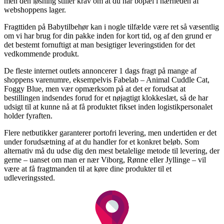
men den løsning stiller krav om at du har bopæl i nærheden af
webshoppens lager.
Fragttiden på Babytilbehør kan i nogle tilfælde være ret så væsentlig
om vi har brug for din pakke inden for kort tid, og af den grund er
det bestemt fornuftigt at man besigtiger leveringstiden for det
vedkommende produkt.
De fleste internet outlets annoncerer 1 dags fragt på mange af
shoppens varenumre, eksempelvis Fabelab – Animal Cuddle Cat,
Foggy Blue, men vær opmærksom på at det er forudsat at
bestillingen indsendes forud for et nøjagtigt klokkeslæt, så de har
udsigt til at kunne nå at få produktet fikset inden logistikpersonalet
holder fyraften.
Flere netbutikker garanterer portofri levering, men undertiden er det
under forudsætning af at du handler for et konkret beløb. Som
alternativ må du udse dig den mest betalelige metode til levering, der
gerne – uanset om man er nær Viborg, Rønne eller Jyllinge – vil
være at få fragtmanden til at køre dine produkter til et
udleveringssted.