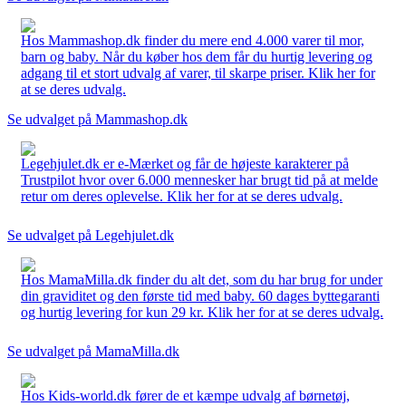
Hos Mammashop.dk finder du mere end 4.000 varer til mor,
barn og baby. Når du køber hos dem får du hurtig levering og
adgang til et stort udvalg af varer, til skarpe priser. Klik her for
at se deres udvalg.
Se udvalget på Mammashop.dk
Legehjulet.dk er e-Mærket og får de højeste karakterer på
Trustpilot hvor over 6.000 mennesker har brugt tid på at melde
retur om deres oplevelse. Klik her for at se deres udvalg.
Se udvalget på Legehjulet.dk
Hos MamaMilla.dk finder du alt det, som du har brug for under
din graviditet og den første tid med baby. 60 dages byttegaranti
og hurtig levering for kun 29 kr. Klik her for at se deres udvalg.
Se udvalget på MamaMilla.dk
Hos Kids-world.dk fører de et kæmpe udvalg af børnetøj,