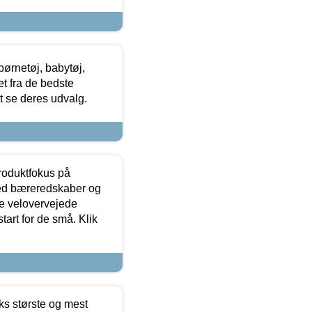
ørnetøj, babytøj,
t fra de bedste
at se deres udvalg.
produktfokus på
med bæreredskaber og
e velovervejede
tart for de små. Klik
ks største og mest