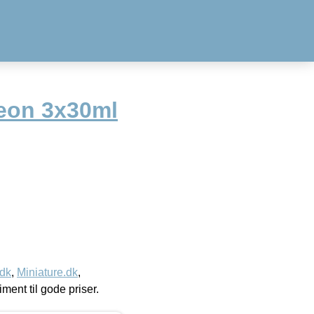
Neon 3x30ml
.dk
,
Miniature.dk
,
timent til gode priser.