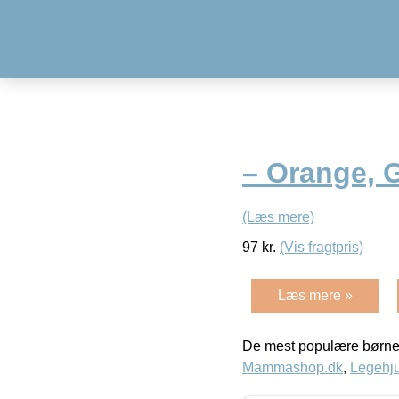
– Orange, 
(Læs mere)
97
kr.
(Vis fragtpris)
Læs mere »
De mest populære børne
Mammashop.dk
,
Legehju