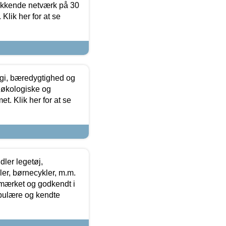
ækkende netværk på 30
Klik her for at se
gi, bæredygtighed og
 økologiske og
t. Klik her for at se
ler legetøj,
r, børnecykler, m.m.
-mærket og godkendt i
opulære og kendte