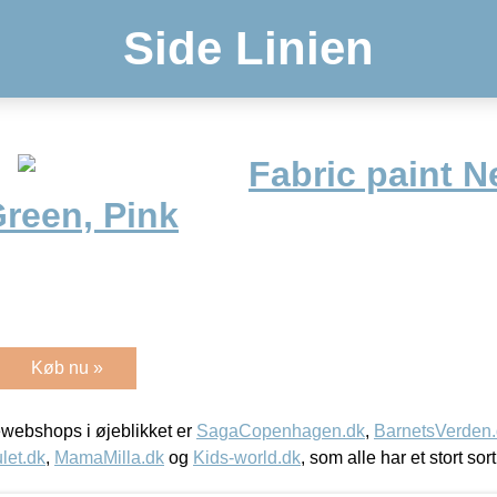
Side Linien
Fabric paint 
Green, Pink
Køb nu »
webshops i øjeblikket er
SagaCopenhagen.dk
,
BarnetsVerden
let.dk
,
MamaMilla.dk
og
Kids-world.dk
, som alle har et stort sor