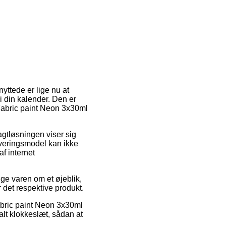
yttede er lige nu at
i din kalender. Den er
 Fabric paint Neon 3x30ml
ragtløsningen viser sig
everingsmodel kan ikke
f internet
ge varen om et øjeblik,
r det respektive produkt.
abric paint Neon 3x30ml
alt klokkeslæt, sådan at