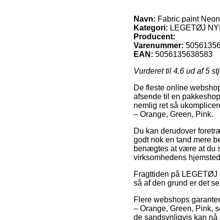
Navn:
Fabric paint Neon
Kategori:
LEGETØJ N
Producent:
Varenummer:
5056135
EAN:
5056135638583
Vurderet til
4.6
ud af 5 st
De fleste online webshop
afsende til en pakkeshop,
nemlig ret så ukomplicer
– Orange, Green, Pink.
Du kan derudover foretrækk
godt nok en tand mere be
benægtes at være at du se
virksomhedens hjemsted
Fragttiden på LEGETØJ N
så af den grund er det se
Flere webshops garanter
– Orange, Green, Pink, so
de sandsynligvis kan nå 