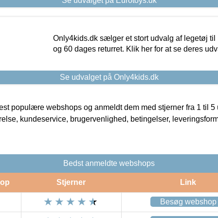
Se udvalget på Eurotoys.dk
Only4kids.dk sælger et stort udvalg af legetøj til
og 60 dages returret. Klik her for at se deres udv
Se udvalget på Only4kids.dk
t populære webshops og anmeldt dem med stjerner fra 1 til 5 ud
rrelse, kundeservice, brugervenlighed, betingelser, leveringsfor
Bedst anmeldte webshops
op
Stjerner
Link
Besøg webshop