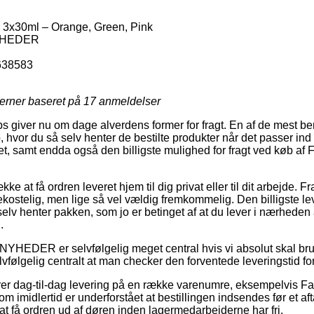
 3x30ml – Orange, Green, Pink
YHEDER
638583
jerner baseret på
17
anmeldelser
s giver nu om dage alverdens former for fragt. En af de mest ben
 hvor du så selv henter de bestilte produkter når det passer ind 
et, samt endda også den billigste mulighed for fragt ved køb af
e at få ordren leveret hjem til dig privat eller til dit arbejde. F
kostelig, men lige så vel vældig fremkommelig. Den billigste l
lv henter pakken, som jo er betinget af at du lever i nærheden a
.
YHEDER er selvfølgelig meget central hvis vi absolut skal bru
lvfølgelig centralt at man checker den forventede leveringstid fo
er dag-til-dag levering på en række varenumre, eksempelvis F
m imidlertid er underforstået at bestillingen indsendes før et aft
at få ordren ud af døren inden lagermedarbejderne har fri.