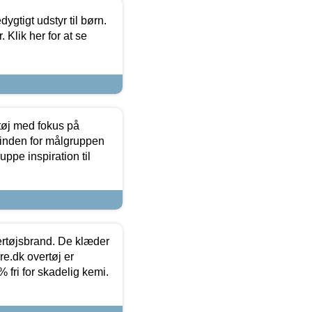
tigt udstyr til børn.
 Klik her for at se
tøj med fokus på
t inden for målgruppen
ppe inspiration til
vertøjsbrand. De klæder
ure.dk overtøj er
fri for skadelig kemi.