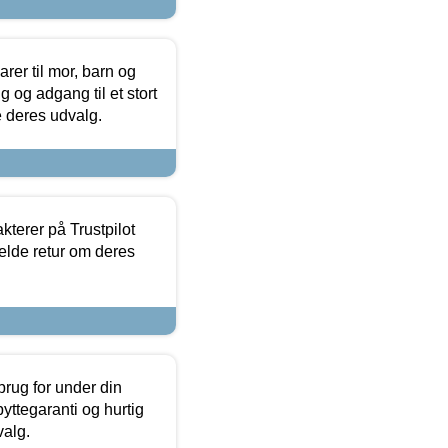
er til mor, barn og
 og adgang til et stort
se deres udvalg.
kterer på Trustpilot
elde retur om deres
brug for under din
yttegaranti og hurtig
valg.